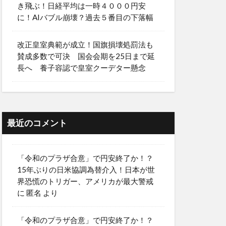
き飛ぶ！日経平均は一時４０００円安
に！AIバブル崩壊？過去５番目の下落幅
改正皇室典範が成立！国旗損壊処罰法も
賛成多数で可決 国会会期を25日まで延
長へ 養子容認で皇室クーデター懸念
最近のコメント
「令和のプラザ合意」で円安終了か！？
15年ぶりの日米協調為替介入！日本が世
界恐慌のトリガー、アメリカが最大警戒
に
匿名
より
「令和のプラザ合意」で円安終了か！？