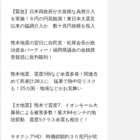
【緊急】日米両政府が大規模な為替介入
を実施！６円の円高観測！東日本大震災
以来の協調介入か 数十兆円規模を投入
熊本地震の翌日に自民党・松尾会長が政
治資金パーティー！福岡県議会の金銭授
受疑惑に批判殺到！
熊本地震、震度5弱など余震多発！関連含
めて死者計28人に 猛暑で熱中症リスク
も！25カ国・地域などがお見舞い
【大地震】熊本で震度7、イオンモール大
爆発による被害多数！最大84センチの地
殻変動 震度5クラス余震も相次ぐ！
キオクシアHD、時価総額約３０兆円が吹