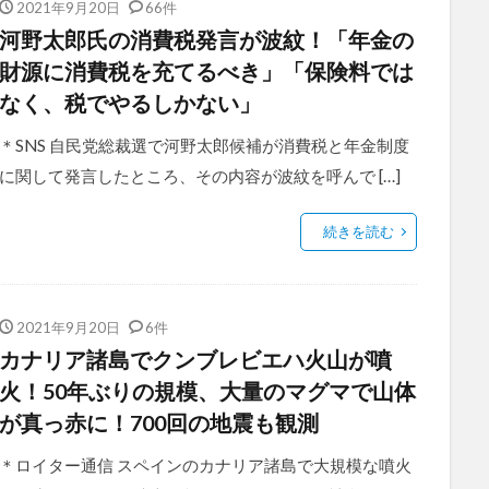
2021年9月20日
66件
河野太郎氏の消費税発言が波紋！「年金の
財源に消費税を充てるべき」「保険料では
なく、税でやるしかない」
＊SNS 自民党総裁選で河野太郎候補が消費税と年金制度
に関して発言したところ、その内容が波紋を呼んで […]
続きを読む
2021年9月20日
6件
カナリア諸島でクンブレビエハ火山が噴
火！50年ぶりの規模、大量のマグマで山体
が真っ赤に！700回の地震も観測
＊ロイター通信 スペインのカナリア諸島で大規模な噴火