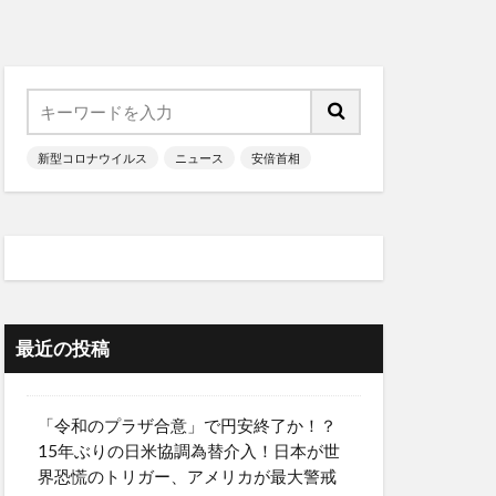
新型コロナウイルス
ニュース
安倍首相
最近の投稿
「令和のプラザ合意」で円安終了か！？
15年ぶりの日米協調為替介入！日本が世
界恐慌のトリガー、アメリカが最大警戒