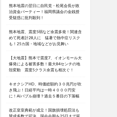
熊本地震の翌日に自民党・松尾会長が政
治資金パーティー！福岡県議会の金銭授
受疑惑に批判殺到！
熊本地震、震度5弱など余震多発！関連含
めて死者計28人に 猛暑で熱中症リスク
も！25カ国・地域などがお見舞い
【大地震】熊本で震度7、イオンモール大
爆発による被害多数！最大84センチの地
殻変動 震度5クラス余震も相次ぐ！
キオクシアHD、時価総額約３０兆円が吹
き飛ぶ！日経平均は一時４０００円安
に！AIバブル崩壊？過去５番目の下落幅
改正皇室典範が成立！国旗損壊処罰法も
賛成多数で可決 国会会期を25日まで延