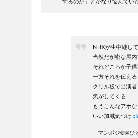
するのか」とかなり悩んでい
NHKが生中継し
当然だが密な屋内
それどころか子供
一方それを伝える
クリル板で出演者
気がしてくる
もうこんなアホな
いい加減気づけ
pi
— マンポジ®︎@