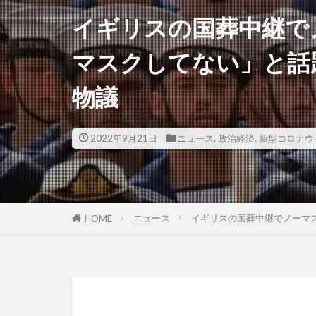
イギリスの国葬中継で
マスクしてない」と話
物議
2022年9月21日
ニュース
,
政治経済
,
新型コロナウ
ニュース
イギリスの国葬中継でノーマ
HOME