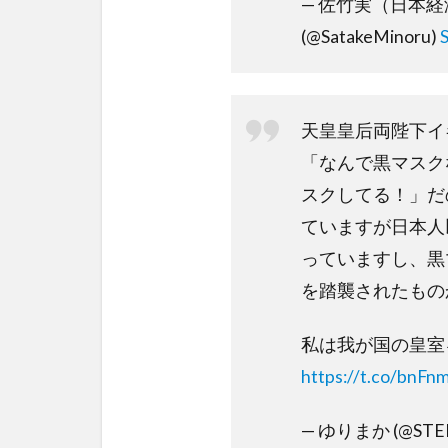
— 佐竹実（日本経済
(@SatakeMinoru)
天皇皇后両陛下イ
「なんで黒マスク
スクしてる！」だ
ていますが日本人
っていますし、黒
を踏襲されたもの
私は我が国の皇室
https://t.co/bnF
— ゆりまか (@STE