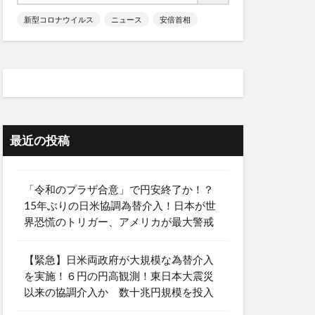
新型コロナウイルス
ニュース
安倍首相
最近の投稿
「令和のプラザ合意」で円安終了か！？
15年ぶりの日米協調為替介入！日本が世
界恐慌のトリガー、アメリカが最大警戒
【緊急】日米両政府が大規模な為替介入
を実施！６円の円高観測！東日本大震災
以来の協調介入か 数十兆円規模を投入