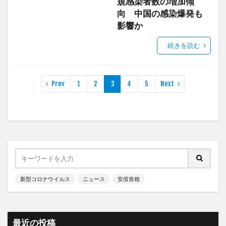
規感染者数の増加傾
向 中国の感染爆発も
影響か
続きを読む
Prev
1
2
3
4
5
Next
新型コロナウイルス
ニュース
安倍首相
最近の投稿