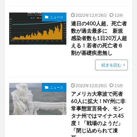
2022年12月28日
12件
ニュース
連日の400人超、死亡者
数が過去最多に 新規
感染者数も1日20万人超
える！若者の死亡者６
割が基礎疾患無し
続きを読む
2022年12月28日
15件
ニュース
アメリカ大寒波で死者
60人に拡大！NY州に非
常事態宣言発令、モン
タナ州ではマイナス45
度！「戦場のようだ」
「閉じ込められて凍