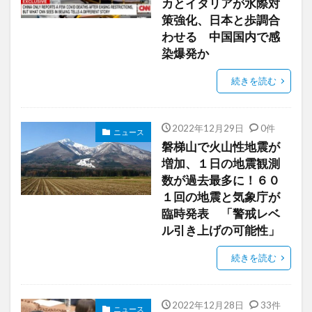
カとイタリアが水際対
策強化、日本と歩調合
わせる 中国国内で感
染爆発か
続きを読む
2022年12月29日
0件
ニュース
磐梯山で火山性地震が
増加、１日の地震観測
数が過去最多に！６０
１回の地震と気象庁が
臨時発表 「警戒レベ
ル引き上げの可能性」
続きを読む
2022年12月28日
33件
ニュース