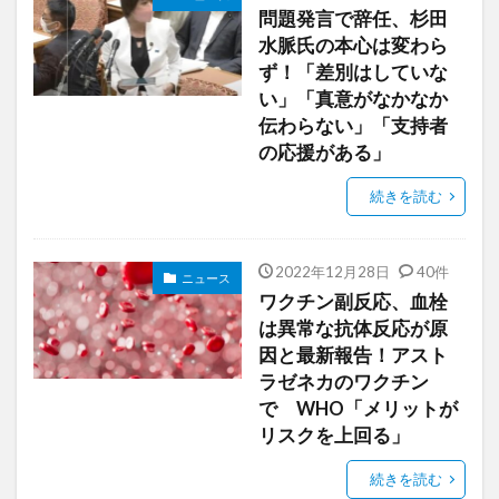
問題発言で辞任、杉田
水脈氏の本心は変わら
ず！「差別はしていな
い」「真意がなかなか
伝わらない」「支持者
の応援がある」
続きを読む
2022年12月28日
40件
ニュース
ワクチン副反応、血栓
は異常な抗体反応が原
因と最新報告！アスト
ラゼネカのワクチン
で WHO「メリットが
リスクを上回る」
続きを読む