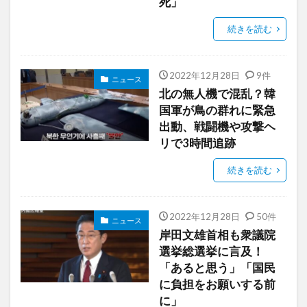
死」
続きを読む
2022年12月28日
9件
ニュース
北の無人機で混乱？韓
国軍が鳥の群れに緊急
出動、戦闘機や攻撃ヘ
リで3時間追跡
続きを読む
2022年12月28日
50件
ニュース
岸田文雄首相も衆議院
選挙総選挙に言及！
「あると思う」「国民
に負担をお願いする前
に」