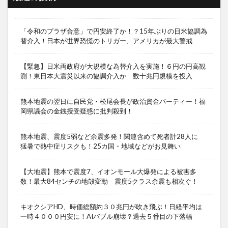
「令和のプラザ合意」で円安終了か！？15年ぶりの日米協調為
替介入！日本が世界恐慌のトリガー、アメリカが最大警戒
【緊急】日米両政府が大規模な為替介入を実施！６円の円高観
測！東日本大震災以来の協調介入か 数十兆円規模を投入
熊本地震の翌日に自民党・松尾会長が政治資金パーティー！福
岡県議会の金銭授受疑惑に批判殺到！
熊本地震、震度5弱など余震多発！関連含めて死者計28人に
猛暑で熱中症リスクも！25カ国・地域などがお見舞い
【大地震】熊本で震度7、イオンモール大爆発による被害多
数！最大84センチの地殻変動 震度5クラス余震も相次ぐ！
キオクシアHD、時価総額約３０兆円が吹き飛ぶ！日経平均は
一時４０００円安に！AIバブル崩壊？過去５番目の下落幅