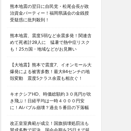
熊本地震の翌日に自民党・松尾会長が政
治資金パーティー！福岡県議会の金銭授
受疑惑に批判殺到！
熊本地震、震度5弱など余震多発！関連含
めて死者計28人に 猛暑で熱中症リスク
も！25カ国・地域などがお見舞い
【大地震】熊本で震度7、イオンモール大
爆発による被害多数！最大84センチの地
殻変動 震度5クラス余震も相次ぐ！
キオクシアHD、時価総額約３０兆円が吹
き飛ぶ！日経平均は一時４０００円安
に！AIバブル崩壊？過去５番目の下落幅
改正皇室典範が成立！国旗損壊処罰法も
賛成多数で可決 国会会期を25日まで延