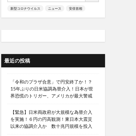
新型コロナウイルス
ニュース
安倍首相
最近の投稿
「令和のプラザ合意」で円安終了か！？
15年ぶりの日米協調為替介入！日本が世
界恐慌のトリガー、アメリカが最大警戒
【緊急】日米両政府が大規模な為替介入
を実施！６円の円高観測！東日本大震災
以来の協調介入か 数十兆円規模を投入