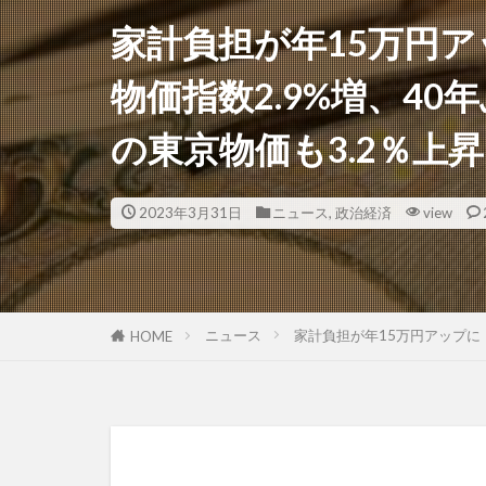
家計負担が年15万円ア
物価指数2.9%増、4
の東京物価も3.2％上
2023年3月31日
ニュース
,
政治経済
view
ニュース
家計負担が年15万円アップに
HOME