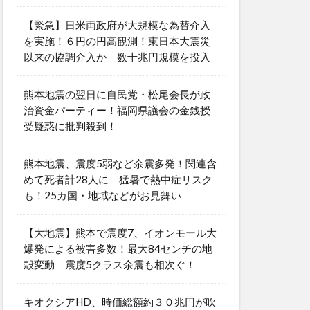
【緊急】日米両政府が大規模な為替介入
を実施！６円の円高観測！東日本大震災
以来の協調介入か 数十兆円規模を投入
熊本地震の翌日に自民党・松尾会長が政
治資金パーティー！福岡県議会の金銭授
受疑惑に批判殺到！
熊本地震、震度5弱など余震多発！関連含
めて死者計28人に 猛暑で熱中症リスク
も！25カ国・地域などがお見舞い
【大地震】熊本で震度7、イオンモール大
爆発による被害多数！最大84センチの地
殻変動 震度5クラス余震も相次ぐ！
キオクシアHD、時価総額約３０兆円が吹