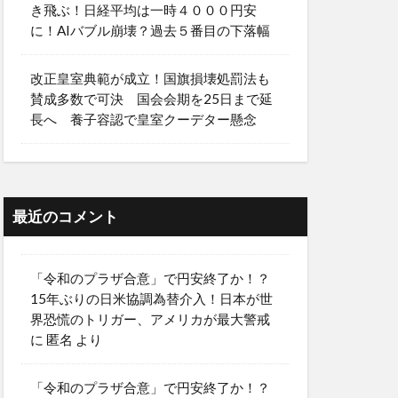
き飛ぶ！日経平均は一時４０００円安
に！AIバブル崩壊？過去５番目の下落幅
改正皇室典範が成立！国旗損壊処罰法も
賛成多数で可決 国会会期を25日まで延
長へ 養子容認で皇室クーデター懸念
最近のコメント
「令和のプラザ合意」で円安終了か！？
15年ぶりの日米協調為替介入！日本が世
界恐慌のトリガー、アメリカが最大警戒
に
匿名
より
「令和のプラザ合意」で円安終了か！？