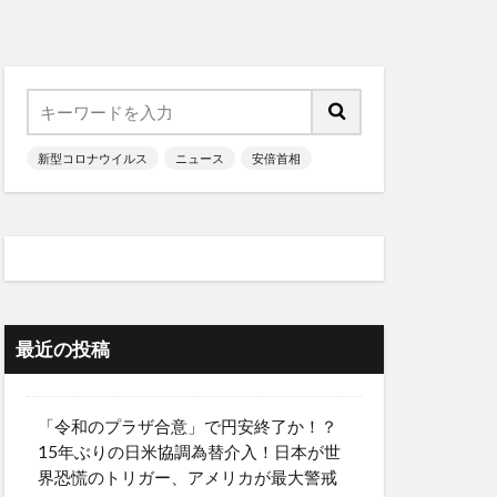
新型コロナウイルス
ニュース
安倍首相
最近の投稿
「令和のプラザ合意」で円安終了か！？
15年ぶりの日米協調為替介入！日本が世
界恐慌のトリガー、アメリカが最大警戒