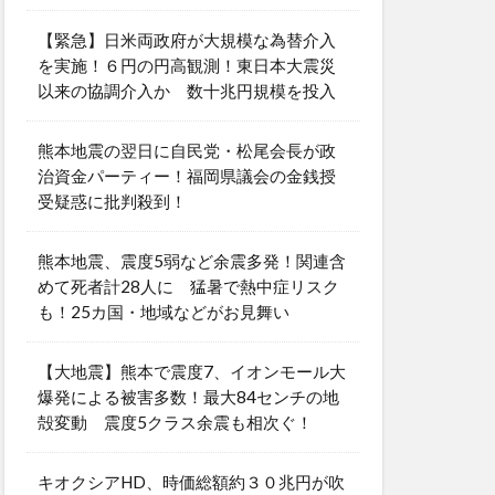
【緊急】日米両政府が大規模な為替介入
を実施！６円の円高観測！東日本大震災
以来の協調介入か 数十兆円規模を投入
熊本地震の翌日に自民党・松尾会長が政
治資金パーティー！福岡県議会の金銭授
受疑惑に批判殺到！
熊本地震、震度5弱など余震多発！関連含
めて死者計28人に 猛暑で熱中症リスク
も！25カ国・地域などがお見舞い
【大地震】熊本で震度7、イオンモール大
爆発による被害多数！最大84センチの地
殻変動 震度5クラス余震も相次ぐ！
キオクシアHD、時価総額約３０兆円が吹