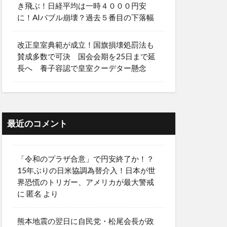
き飛ぶ！日経平均は一時４０００円安
に！AIバブル崩壊？過去５番目の下落幅
改正皇室典範が成立！国旗損壊処罰法も
賛成多数で可決 国会会期を25日まで延
長へ 養子容認で皇室クーデター懸念
最近のコメント
「令和のプラザ合意」で円安終了か！？
15年ぶりの日米協調為替介入！日本が世
界恐慌のトリガー、アメリカが最大警戒
に
匿名
より
熊本地震の翌日に自民党・松尾会長が政