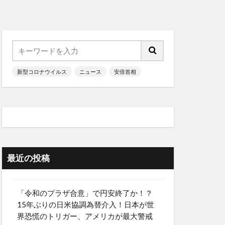
新型コロナウイルス
ニュース
安倍首相
最近の投稿
「令和のプラザ合意」で円安終了か！？
15年ぶりの日米協調為替介入！日本が世
界恐慌のトリガー、アメリカが最大警戒