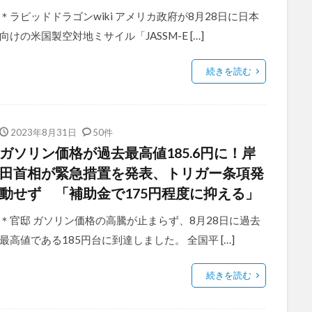
＊ラピッドドラゴンwiki アメリカ政府が8月28日に日本
向けの米国製空対地ミサイル「JASSM-E […]
続きを読む
2023年8月31日
50件
ガソリン価格が過去最高値185.6円に！岸
田首相が緊急措置を発表、トリガー条項発
動せず 「補助金で175円程度に抑える」
＊官邸 ガソリン価格の高騰が止まらず、8月28日に過去
最高値である185円台に到達しました。 全国平 […]
続きを読む