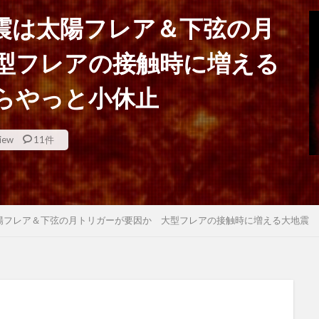
震は太陽フレア＆下弦の月
型フレアの接触時に増える
からやっと小休止
iew
11件
陽フレア＆下弦の月トリガーが要因か 大型フレアの接触時に増える大地震