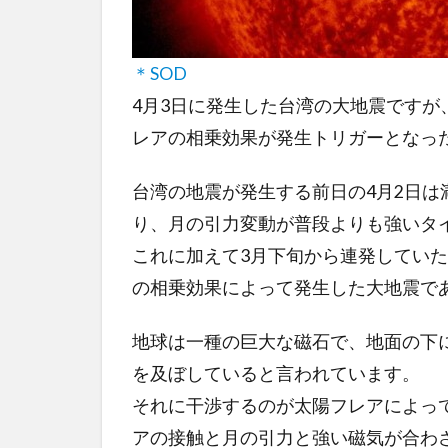
＊SOD
4月3日に発生した台湾の大地震です
レアの相乗効果が発生トリガーとなっ
台湾の地震が発生する前日の4月2日
り、月の引力変動が普段よりも強いタ
これに加えて3月下旬から連発してい
の相乗効果によって発生した大地震で
地球は一種の巨大な磁石で、地面の下
を及ぼしていると言われています。
それに干渉するのが太陽フレアによっ
アの接触と月の引力と強い磁気が合わ