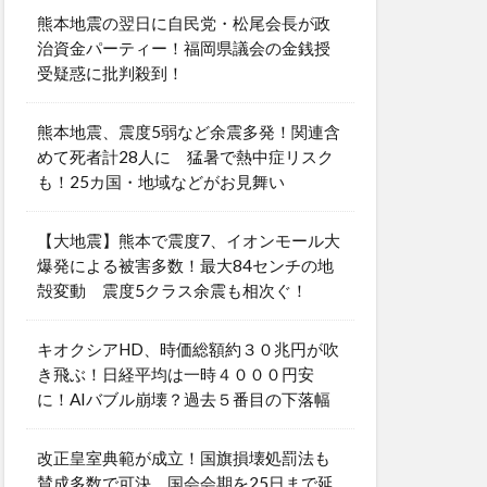
熊本地震の翌日に自民党・松尾会長が政
治資金パーティー！福岡県議会の金銭授
受疑惑に批判殺到！
熊本地震、震度5弱など余震多発！関連含
めて死者計28人に 猛暑で熱中症リスク
も！25カ国・地域などがお見舞い
【大地震】熊本で震度7、イオンモール大
爆発による被害多数！最大84センチの地
殻変動 震度5クラス余震も相次ぐ！
キオクシアHD、時価総額約３０兆円が吹
き飛ぶ！日経平均は一時４０００円安
に！AIバブル崩壊？過去５番目の下落幅
改正皇室典範が成立！国旗損壊処罰法も
賛成多数で可決 国会会期を25日まで延