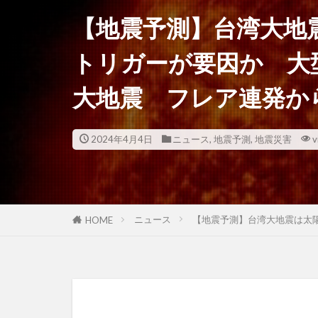
【地震予測】台湾大地
トリガーが要因か 大
大地震 フレア連発
2024年4月4日
ニュース
,
地震予測
,
地震災害
v
ニュース
【地震予測】台湾大地震は太
HOME