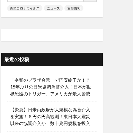
新型コロナウイルス
ニュース
安倍首相
最近の投稿
「令和のプラザ合意」で円安終了か！？
15年ぶりの日米協調為替介入！日本が世
界恐慌のトリガー、アメリカが最大警戒
【緊急】日米両政府が大規模な為替介入
を実施！６円の円高観測！東日本大震災
以来の協調介入か 数十兆円規模を投入