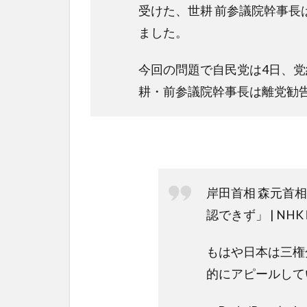
受けた、世耕 前参議院幹事長
ました。
今回の問題で自民党は4日、党
耕・前参議院幹事長は離党勧
岸田首相 森元首
認できず」 | NHK
もはや日本は三権
的にアピールして