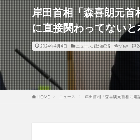
岸田首相「森喜朗元首
に直接関わってないと
2024年4月4日
ニュース
,
政治経済
view
2
ニュース
岸田首相「森喜朗元首相に電
HOME