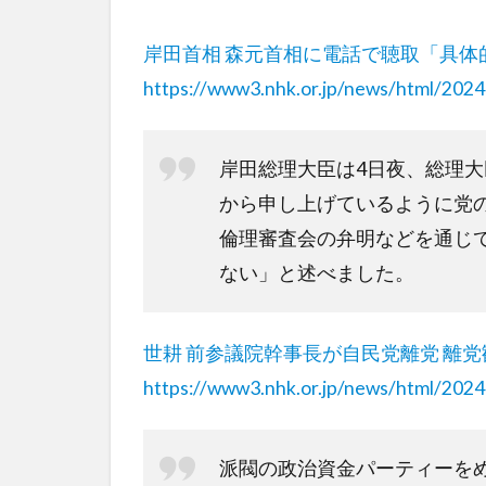
岸田首相 森元首相に電話で聴取「具体
https://www3.nhk.or.jp/news/html/20
岸田総理大臣は4日夜、総理
から申し上げているように党
倫理審査会の弁明などを通じ
ない」と述べました。
世耕 前参議院幹事長が自民党離党 離
https://www3.nhk.or.jp/news/html/20
派閥の政治資金パーティーを