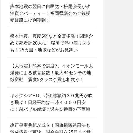
熊本地震の翌日に自民党・松尾会長が政
治資金パーティー！福岡県議会の金銭授
受疑惑に批判殺到！
熊本地震、震度5弱など余震多発！関連含
めて死者計28人に 猛暑で熱中症リスク
も！25カ国・地域などがお見舞い
【大地震】熊本で震度7、イオンモール大
爆発による被害多数！最大84センチの地
殻変動 震度5クラス余震も相次ぐ！
キオクシアHD、時価総額約３０兆円が吹
き飛ぶ！日経平均は一時４０００円安
に！AIバブル崩壊？過去５番目の下落幅
改正皇室典範が成立！国旗損壊処罰法も
賛成多数で可決 国会会期を25日まで延