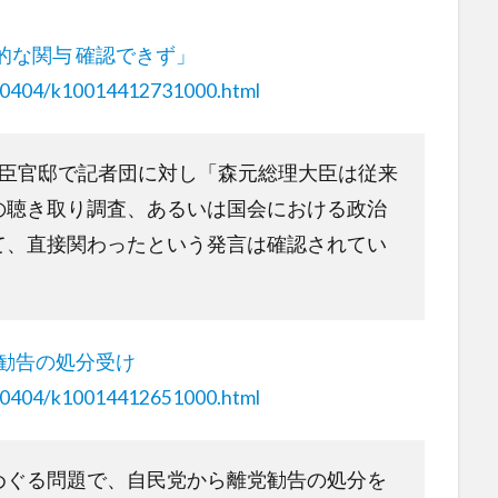
的な関与 確認できず」
240404/k10014412731000.html
大臣官邸で記者団に対し「森元総理大臣は従来
の聴き取り調査、あるいは国会における政治
て、直接関わったという発言は確認されてい
党勧告の処分受け
240404/k10014412651000.html
めぐる問題で、自民党から離党勧告の処分を