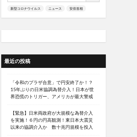
新型コロナウイルス
ニュース
安倍首相
最近の投稿
「令和のプラザ合意」で円安終了か！？
15年ぶりの日米協調為替介入！日本が世
界恐慌のトリガー、アメリカが最大警戒
【緊急】日米両政府が大規模な為替介入
を実施！６円の円高観測！東日本大震災
以来の協調介入か 数十兆円規模を投入