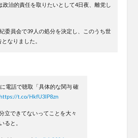
は政治的責任を取りたいとして4日夜、離党し
紀委員会で39人の処分を決定し、このうち世
告となりました。
相に電話で聴取「具体的な関与 確
https://t.co/HkfU3IP8zn
分立できてないってことを大々
いると。