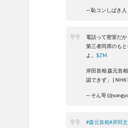
— 恥コンしばき人 (@s
電話って密室だか
第三者同席のもと
よ。
$ZM
岸田首相 森元首
認できず」 | NHK
— そん哥 (@songyo
#森元首相
#岸田