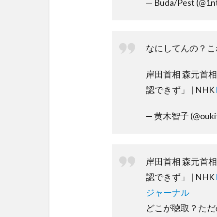
— Buda/Pest (@1
なにしてんの？これ
岸田首相 森元首
認できず」 | NHK
— 黄木智子 (@ouki
岸田首相 森元首
認できず」 | NHK
ジャーナル
どこが聴取？ただ