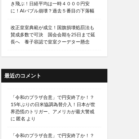
き飛ぶ！日経平均は一時４０００円安
に！AIバブル崩壊？過去５番目の下落幅
改正皇室典範が成立！国旗損壊処罰法も
賛成多数で可決 国会会期を25日まで延
長へ 養子容認で皇室クーデター懸念
最近のコメント
「令和のプラザ合意」で円安終了か！？
15年ぶりの日米協調為替介入！日本が世
界恐慌のトリガー、アメリカが最大警戒
に
匿名
より
「令和のプラザ合意」で円安終了か！？