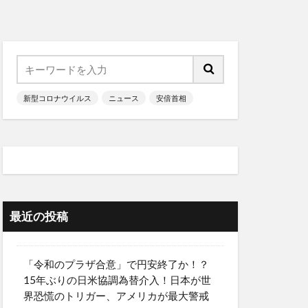
新型コロナウイルス
ニュース
安倍首相
最近の投稿
「令和のプラザ合意」で円安終了か！？
15年ぶりの日米協調為替介入！日本が世
界恐慌のトリガー、アメリカが最大警戒