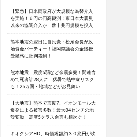
【緊急】日米両政府が大規模な為替介入
を実施！６円の円高観測！東日本大震災
以来の協調介入か 数十兆円規模を投入
熊本地震の翌日に自民党・松尾会長が政
治資金パーティー！福岡県議会の金銭授
受疑惑に批判殺到！
熊本地震、震度5弱など余震多発！関連含
めて死者計28人に 猛暑で熱中症リスク
も！25カ国・地域などがお見舞い
【大地震】熊本で震度7、イオンモール大
爆発による被害多数！最大84センチの地
殻変動 震度5クラス余震も相次ぐ！
キオクシアHD、時価総額約３０兆円が吹