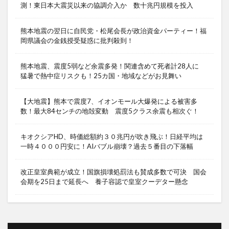
測！東日本大震災以来の協調介入か 数十兆円規模を投入
熊本地震の翌日に自民党・松尾会長が政治資金パーティー！福
岡県議会の金銭授受疑惑に批判殺到！
熊本地震、震度5弱など余震多発！関連含めて死者計28人に
猛暑で熱中症リスクも！25カ国・地域などがお見舞い
【大地震】熊本で震度7、イオンモール大爆発による被害多
数！最大84センチの地殻変動 震度5クラス余震も相次ぐ！
キオクシアHD、時価総額約３０兆円が吹き飛ぶ！日経平均は
一時４０００円安に！AIバブル崩壊？過去５番目の下落幅
改正皇室典範が成立！国旗損壊処罰法も賛成多数で可決 国会
会期を25日まで延長へ 養子容認で皇室クーデター懸念