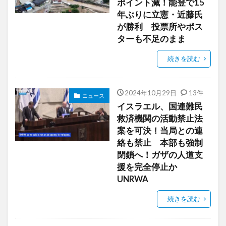
ポイント減！能登で15
年ぶりに立憲・近藤氏
が勝利 投票所やポス
ターも不足のまま
続きを読む
2024年10月29日
13件
ニュース
イスラエル、国連難民
救済機関の活動禁止法
案を可決！当局との連
絡も禁止 本部も強制
閉鎖へ！ガザの人道支
援を完全停止か
UNRWA
続きを読む