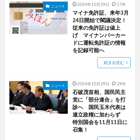
2024年10月29日
17件
ニュース
マイナ免許証、来年3月
24日開始で閣議決定！
従来の免許証は値上
げ マイナンバーカー
ドに運転免許証の情報
を記録可能へ
続きを読む
2024年10月29日
29件
ニュース
石破茂首相、国民民主
党に「部分連合」を打
診へ 国民玉木代表は
連立政権に加わらず
特別国会を11月11日に
召集！