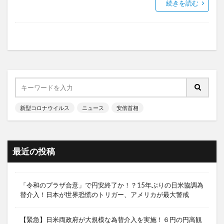
続きを読む
新型コロナウイルス
ニュース
安倍首相
最近の投稿
「令和のプラザ合意」で円安終了か！？15年ぶりの日米協調為
替介入！日本が世界恐慌のトリガー、アメリカが最大警戒
【緊急】日米両政府が大規模な為替介入を実施！６円の円高観