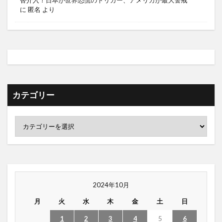
替介入！日本が世界恐慌のトリガー、アメリカが最大警戒
に
匿名
より
カテゴリー
2024年10月
月
火
水
木
金
土
日
1
2
3
4
5
6