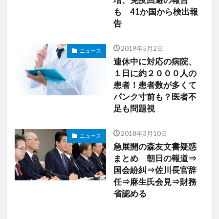
も 41か国から検出報
告
2019年5月2日
ニュース
連休中に対応の病院、
１日に約２０００人の
患者！患者数が多くて
パンク寸前も？医者不
足も問題視
2018年3月10日
ニュース
急展開の森友文書疑惑
まとめ 朝日の報道⇒
国会紛糾⇒佐川長官辞
任⇒麻生氏会見⇒財務
省認める