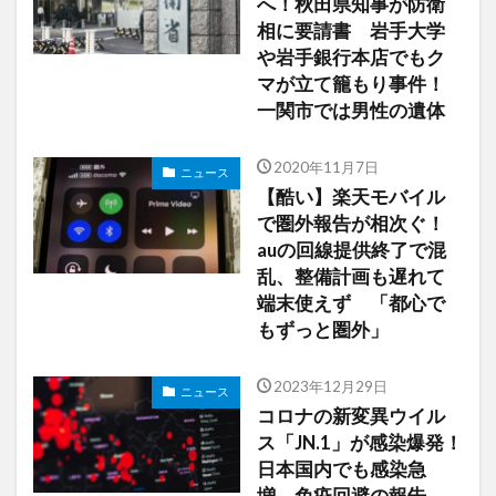
へ！秋田県知事が防衛
相に要請書 岩手大学
や岩手銀行本店でもク
マが立て籠もり事件！
一関市では男性の遺体
2020年11月7日
ニュース
【酷い】楽天モバイル
で圏外報告が相次ぐ！
auの回線提供終了で混
乱、整備計画も遅れて
端末使えず 「都心で
もずっと圏外」
2023年12月29日
ニュース
コロナの新変異ウイル
ス「JN.1」が感染爆発！
日本国内でも感染急
増、免疫回避の報告