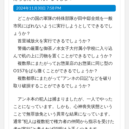
2024年11月30日 7:58 PM
どこかの国の軍隊の特殊部隊が田中邸全焼を一般
市民にばれないように実行しようとしてできるでし
ょうか？
首里城放火を実行できるでしょうか？
警備の厳重な御茶ノ水女子大付属小学校に入り込
んで机の上に刃物を置くことができるでしょうか？
複数県にまたがってお惣菜店のお惣菜に同じ型の
O157をばら撒くことができるでしょうか？
複数都県にまたがって”アンネの日記”などを破り
取り破損することができるでしょうか？
アンネ本の犯人は捕まりましたが、一人でやった
ことになっています。しかも、心神喪失状態という
ことで無罪放免という異常な結果になっています。
通常”犯人は複数犯で権力者の仲間から指示を受けた
者が実行”と考えれば説明は上手くつきます。