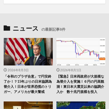
ニュース
の最新記事8件
2026年8月3日
2026年8月1日
「令和のプラザ合意」で円安終
【緊急】日米両政府が大規模な
了か！？15年ぶりの日米協調為
為替介入を実施！６円の円高観
替介入！日本が世界恐慌のトリ
測！東日本大震災以来の協調介
ガー、アメリカが最大警戒
入か 数十兆円規模を投入