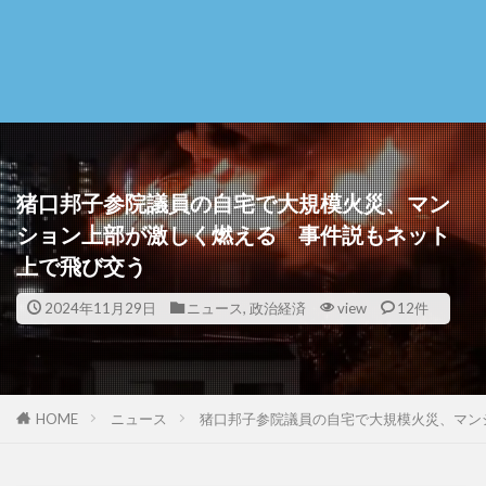
猪口邦子参院議員の自宅で大規模火災、マン
ション上部が激しく燃える 事件説もネット
上で飛び交う
2024年11月29日
ニュース
,
政治経済
view
12件
HOME
ニュース
猪口邦子参院議員の自宅で大規模火災、マン