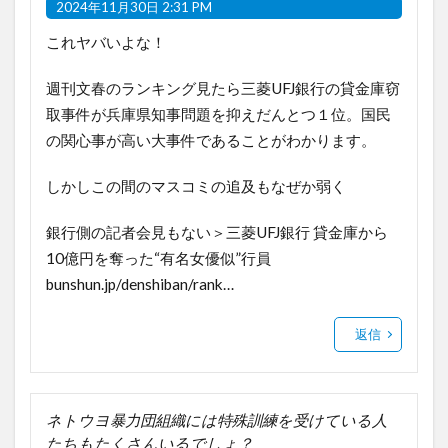
2024年11月30日 2:31 PM
これヤバいよな！
週刊文春のランキング見たら三菱UFJ銀行の貸金庫窃
取事件が兵庫県知事問題を抑えだんとつ１位。国民
の関心事が高い大事件であることがわかります。
しかしこの間のマスコミの追及もなぜか弱く
銀行側の記者会見もない＞三菱UFJ銀行 貸金庫から
10億円を奪った“有名女優似”行員
bunshun.jp/denshiban/rank…
返信
ネトウヨ暴力団組織には特殊訓練を受けている人
たちもたくさんいるでしょ？