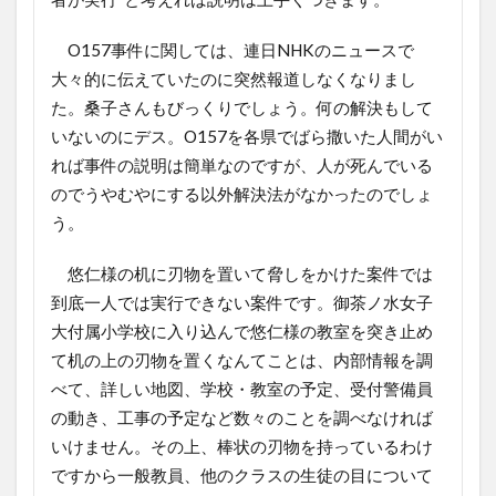
O157事件に関しては、連日NHKのニュースで
大々的に伝えていたのに突然報道しなくなりまし
た。桑子さんもびっくりでしょう。何の解決もして
いないのにデス。O157を各県でばら撒いた人間がい
れば事件の説明は簡単なのですが、人が死んでいる
のでうやむやにする以外解決法がなかったのでしょ
う。
悠仁様の机に刃物を置いて脅しをかけた案件では
到底一人では実行できない案件です。御茶ノ水女子
大付属小学校に入り込んで悠仁様の教室を突き止め
て机の上の刃物を置くなんてことは、内部情報を調
べて、詳しい地図、学校・教室の予定、受付警備員
の動き、工事の予定など数々のことを調べなければ
いけません。その上、棒状の刃物を持っているわけ
ですから一般教員、他のクラスの生徒の目について