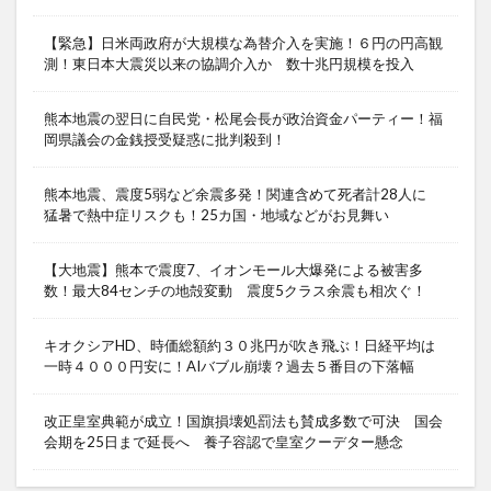
【緊急】日米両政府が大規模な為替介入を実施！６円の円高観
測！東日本大震災以来の協調介入か 数十兆円規模を投入
熊本地震の翌日に自民党・松尾会長が政治資金パーティー！福
岡県議会の金銭授受疑惑に批判殺到！
熊本地震、震度5弱など余震多発！関連含めて死者計28人に
猛暑で熱中症リスクも！25カ国・地域などがお見舞い
【大地震】熊本で震度7、イオンモール大爆発による被害多
数！最大84センチの地殻変動 震度5クラス余震も相次ぐ！
キオクシアHD、時価総額約３０兆円が吹き飛ぶ！日経平均は
一時４０００円安に！AIバブル崩壊？過去５番目の下落幅
改正皇室典範が成立！国旗損壊処罰法も賛成多数で可決 国会
会期を25日まで延長へ 養子容認で皇室クーデター懸念