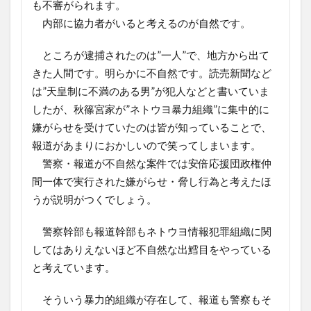
も不審がられます。
内部に協力者がいると考えるのが自然です。
ところが逮捕されたのは”一人”で、地方から出て
きた人間です。明らかに不自然です。読売新聞など
は”天皇制に不満のある男”が犯人などと書いていま
したが、秋篠宮家が”ネトウヨ暴力組織”に集中的に
嫌がらせを受けていたのは皆が知っていることで、
報道があまりにおかしいので笑ってしまいます。
警察・報道が不自然な案件では安倍応援団政権仲
間一体で実行された嫌がらせ・脅し行為と考えたほ
うが説明がつくでしょう。
警察幹部も報道幹部もネトウヨ情報犯罪組織に関
してはありえないほど不自然な出鱈目をやっている
と考えています。
そういう暴力的組織が存在して、報道も警察もそ