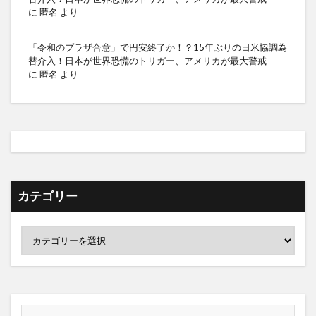
に
匿名
より
「令和のプラザ合意」で円安終了か！？15年ぶりの日米協調為
替介入！日本が世界恐慌のトリガー、アメリカが最大警戒
に
匿名
より
カテゴリー