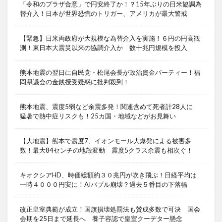
「令和のプラザ合意」で円安終了か！？15年ぶりの日米協調為
替介入！日本が世界恐慌のトリガー、アメリカが最大警戒
【緊急】日米両政府が大規模な為替介入を実施！６円の円高観
測！東日本大震災以来の協調介入か 数十兆円規模を投入
熊本地震の翌日に自民党・松尾会長が政治資金パーティー！福
岡県議会の金銭授受疑惑に批判殺到！
熊本地震、震度5弱など余震多発！関連含めて死者計28人に
猛暑で熱中症リスクも！25カ国・地域などがお見舞い
【大地震】熊本で震度7、イオンモール大爆発による被害多
数！最大84センチの地殻変動 震度5クラス余震も相次ぐ！
キオクシアHD、時価総額約３０兆円が吹き飛ぶ！日経平均は
一時４０００円安に！AIバブル崩壊？過去５番目の下落幅
改正皇室典範が成立！国旗損壊処罰法も賛成多数で可決 国会
会期を25日まで延長へ 養子容認で皇室クーデター懸念