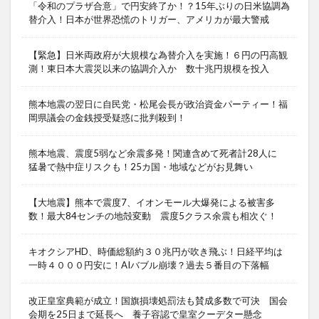
「令和のプラザ合意」で円安終了か！？15年ぶりの日米協調為
替介入！日本が世界恐慌のトリガー、アメリカが最大警戒
【緊急】日米両政府が大規模な為替介入を実施！６円の円高観
測！東日本大震災以来の協調介入か 数十兆円規模を投入
熊本地震の翌日に自民党・松尾会長が政治資金パーティー！福
岡県議会の金銭授受疑惑に批判殺到！
熊本地震、震度5弱など余震多発！関連含めて死者計28人に
猛暑で熱中症リスクも！25カ国・地域などがお見舞い
【大地震】熊本で震度7、イオンモール大爆発による被害多
数！最大84センチの地殻変動 震度5クラス余震も相次ぐ！
キオクシアHD、時価総額約３０兆円が吹き飛ぶ！日経平均は
一時４０００円安に！AIバブル崩壊？過去５番目の下落幅
改正皇室典範が成立！国旗損壊処罰法も賛成多数で可決 国会
会期を25日まで延長へ 養子容認で皇室クーデター懸念