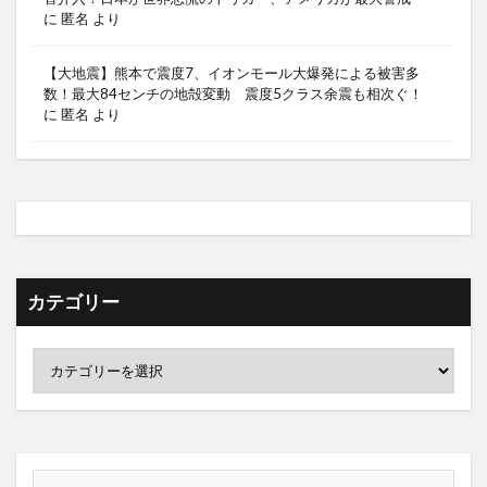
に
匿名
より
【大地震】熊本で震度7、イオンモール大爆発による被害多
数！最大84センチの地殻変動 震度5クラス余震も相次ぐ！
に
匿名
より
カテゴリー