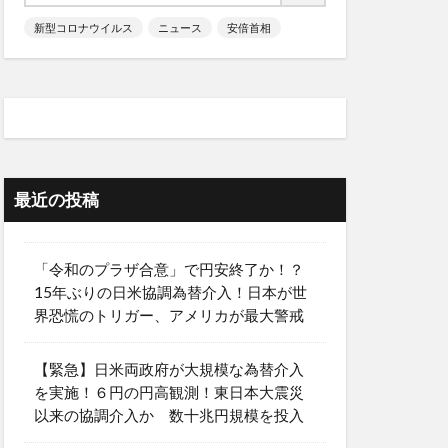
新型コロナウイルス
ニュース
安倍首相
最近の投稿
「令和のプラザ合意」で円安終了か！？
15年ぶりの日米協調為替介入！日本が世
界恐慌のトリガー、アメリカが最大警戒
【緊急】日米両政府が大規模な為替介入
を実施！６円の円高観測！東日本大震災
以来の協調介入か 数十兆円規模を投入