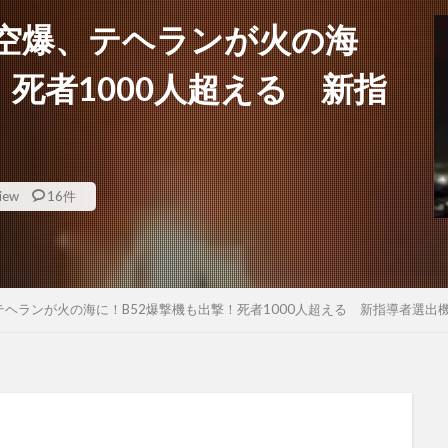
空爆、テヘランが火の海
！死者1000人超える 新指
iew
16件
ヘランが火の海に！B52爆撃機も出撃！死者1000人超える 新指導者選出