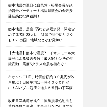
熊本地震の翌日に自民党・松尾会長が政
治資金パーティー！福岡県議会の金銭授
受疑惑に批判殺到！
熊本地震、震度5弱など余震多発！関連含
めて死者計28人に 猛暑で熱中症リスク
も！25カ国・地域などがお見舞い
【大地震】熊本で震度7、イオンモール大
爆発による被害多数！最大84センチの地
殻変動 震度5クラス余震も相次ぐ！
キオクシアHD、時価総額約３０兆円が吹
き飛ぶ！日経平均は一時４０００円安
に！AIバブル崩壊？過去５番目の下落幅
改正皇室典範が成立！国旗損壊処罰法も
賛成多数で可決 国会会期を25日まで延