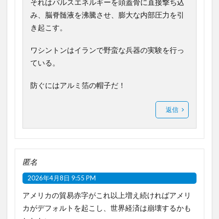
それはパルスエネルギーを頭蓋骨に直接撃ち込
み、脳脊髄液を沸騰させ、膨大な内部圧力を引
き起こす。
ワシントンはイランで野蛮な兵器の実験を行っ
ている。
防ぐにはアルミ箔の帽子だ！
返信
匿名
2026年4月8日 9:55 PM
アメリカの貿易赤字がこれ以上増え続ければアメリ
カがデフォルトを起こし、世界経済は崩壊するかも