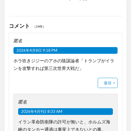
コメント
（19件）
匿名
2026年4月8日 9:18 PM
ホラ吹きジジーのアホの陰謀論者「トランプがイラ
ンを攻撃すれば第三次世界大戦だ」
返信
匿名
2026年4月9日 8:33 AM
イラン革命防衛隊の許可が無いと、ホルムズ海
峡のタンカー通過は事実上できないとの事。