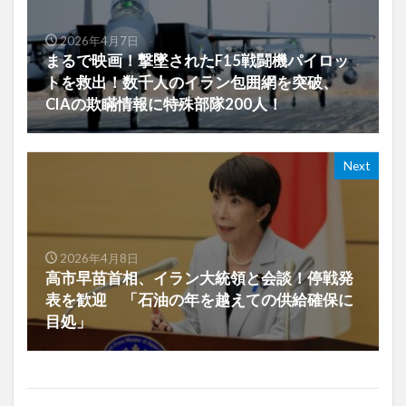
2026年4月7日
まるで映画！撃墜されたF15戦闘機パイロッ
トを救出！数千人のイラン包囲網を突破、
CIAの欺瞞情報に特殊部隊200人！
Next
2026年4月8日
高市早苗首相、イラン大統領と会談！停戦発
表を歓迎 「石油の年を越えての供給確保に
目処」