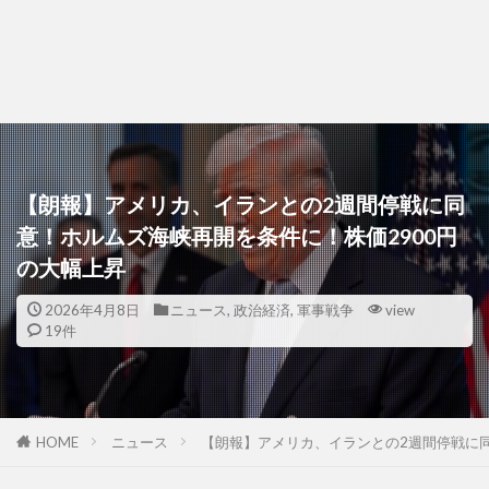
【朗報】アメリカ、イランとの2週間停戦に同
意！ホルムズ海峡再開を条件に！株価2900円
の大幅上昇
2026年4月8日
ニュース
,
政治経済
,
軍事戦争
view
19件
HOME
ニュース
【朗報】アメリカ、イランとの2週間停戦に同