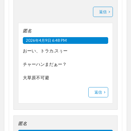
返信
匿名
2026年4月9日 6:48 PM
おーい、トラカ.スぅー
チャーハンまだぁー？
大草原不可避
返信
匿名