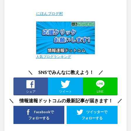
にほんブログ村
人気ブログランキング
＼ SNSでみんなに教えよう！ ／
シェア
ツイート
LINE
＼ 情報速報ドットコムの最新記事が届きます！ ／
Facebookで
ツイッターで
フォローする
フォローする