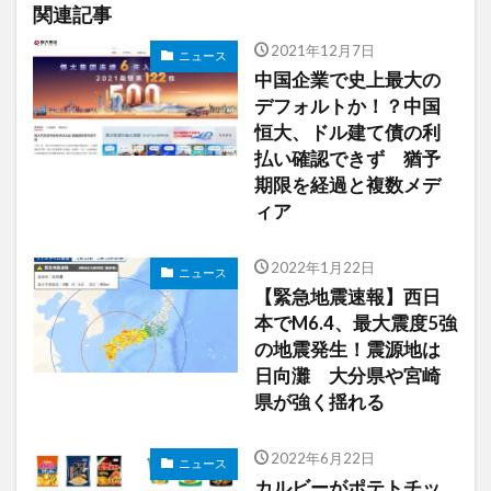
関連記事
2021年12月7日
ニュース
中国企業で史上最大の
デフォルトか！？中国
恒大、ドル建て債の利
払い確認できず 猶予
期限を経過と複数メデ
ィア
2022年1月22日
ニュース
【緊急地震速報】西日
本でM6.4、最大震度5強
の地震発生！震源地は
日向灘 大分県や宮崎
県が強く揺れる
2022年6月22日
ニュース
カルビーがポテトチッ