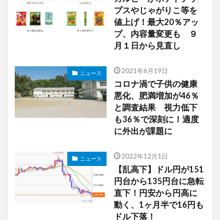
プスやじゃがりこ等を
値上げ！最大20％アッ
プ、内容量変更も ９
月１日から見直し
2021年6月19日
ニュース
コロナ渦で子供の健康
悪化、肥満増加が46％
と調査結果 視力低下
も36％で深刻に！適度
に外出が課題に
2022年12月1日
ニュース
【乱高下】ドル円が151
円台から135円台に急転
直下！円安から円高に
動く、1ヶ月半で16円も
ドル下落！