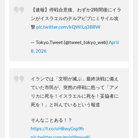
【速報】停戦合意後、わずか2時間後にイラ
ンがイスラエルのテルアビブにミサイル攻
撃
pic.twitter.com/kQWILq3B8W
— Tokyo.Tweet (@tweet_tokyo_web)
April
8, 2026
イランでは「文明が滅ぶ」最終決戦に備え
ていた市民が、突然の停戦に怒って「アメ
リカに死を！イスラエルに死を！妥協者に
死を！」と叫んでいるという報道
そんなことある！？
https://t.co/oH8wyGsp9h
pic.twitter.com/gnjqYhpwaN