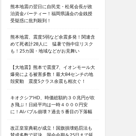
熊本地震の翌日に自民党・松尾会長が政
治資金パーティー！福岡県議会の金銭授
受疑惑に批判殺到！
熊本地震、震度5弱など余震多発！関連含
めて死者計28人に 猛暑で熱中症リスク
も！25カ国・地域などがお見舞い
【大地震】熊本で震度7、イオンモール大
爆発による被害多数！最大84センチの地
殻変動 震度5クラス余震も相次ぐ！
キオクシアHD、時価総額約３０兆円が吹
き飛ぶ！日経平均は一時４０００円安
に！AIバブル崩壊？過去５番目の下落幅
改正皇室典範が成立！国旗損壊処罰法も
賛成多数で可決 国会会期を25日まで延