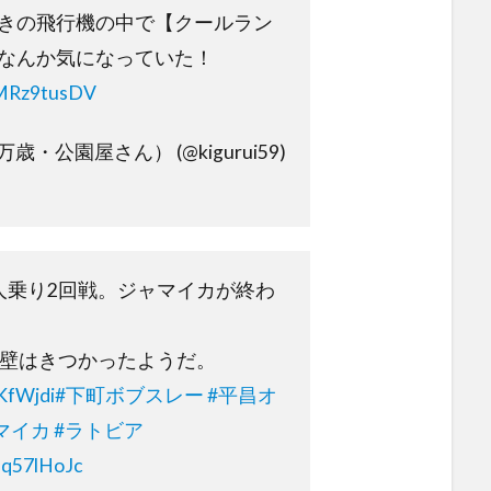
きの飛行機の中で【クールラン
なんか気になっていた！
wMRz9tusDV
・公園屋さん） (@kigurui59)
人乗り2回戦。ジャマイカが終わ
の壁はきつかったようだ。
KfWjdi
#下町ボブスレー
#平昌オ
マイカ
#ラトビア
9q57lHoJc