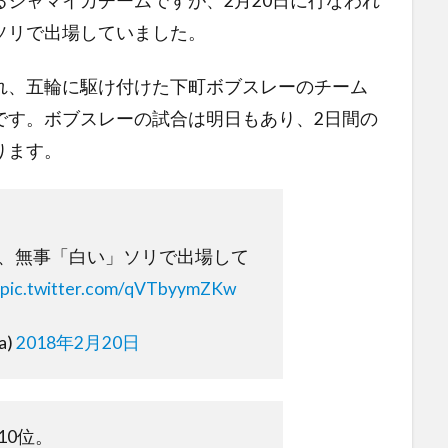
ジャマイカチームですが、2月20日に行なわれ
ソリで出場していました。
れ、五輪に駆け付けた下町ボブスレーのチーム
です。ボブスレーの試合は明日もあり、2日間の
ります。
、無事「白い」ソリで出場して
pic.twitter.com/qVTbyymZKw
a)
2018年2月20日
10位。