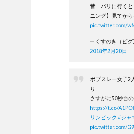
昔 パリに行くと
ニング】見てから
pic.twitter.com/
— くすのき（ピグ万歳
2018年2月20日
ボブスレー女子2
り。
さすがに50秒台
https://t.co/A1PO
リンピック
#ジャ
pic.twitter.com/G