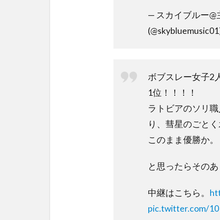
— スカイブルー@
(@skybluemusic01
ボブスレー女子2
1位！！！！
ラトビアのソリ職
り、彗星のごとく
このまま優勝か。
と思ったらそのあ
中継はこちら。
ht
pic.twitter.com/