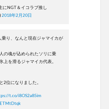
主にNGT＆イコラブ推し
)
2018年2月20日
人乗り、なんと現在ジャマイカが
人の魂が込められたソリに乗
氷上を滑るジャマイカ代表。
と2位になりました。
tps://t.co/i8OS2a85im
10ETMtDtqk