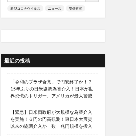
新型コロナウイルス
ニュース
安倍首相
最近の投稿
「令和のプラザ合意」で円安終了か！？
15年ぶりの日米協調為替介入！日本が世
界恐慌のトリガー、アメリカが最大警戒
【緊急】日米両政府が大規模な為替介入
を実施！６円の円高観測！東日本大震災
以来の協調介入か 数十兆円規模を投入