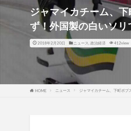
ジャマイカチーム、下
ず！外国製の白いソリ
2018年2月20日
ニュース
,
政治経済
412view
ニュース
ジャマイカチーム、下町ボブ
HOME