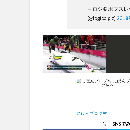
— ロジ＠ボブス
(@logicalplz)
201
にほんブログ村
＼ SNSで