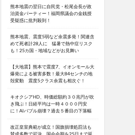
熊本地震の翌日に自民党・松尾会長が政
治資金パーティー！福岡県議会の金銭授
受疑惑に批判殺到！
熊本地震、震度5弱など余震多発！関連含
めて死者計28人に 猛暑で熱中症リスク
も！25カ国・地域などがお見舞い
【大地震】熊本で震度7、イオンモール大
爆発による被害多数！最大84センチの地
殻変動 震度5クラス余震も相次ぐ！
キオクシアHD、時価総額約３０兆円が吹
き飛ぶ！日経平均は一時４０００円安
に！AIバブル崩壊？過去５番目の下落幅
改正皇室典範が成立！国旗損壊処罰法も
賛成多数で可決 国会会期を25日まで延