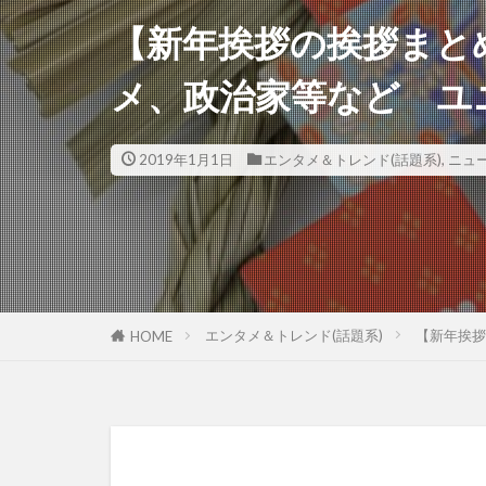
【新年挨拶の挨拶まと
メ、政治家等など ユ
2019年1月1日
エンタメ＆トレンド(話題系)
,
ニュ
エンタメ＆トレンド(話題系)
【新年挨拶
HOME