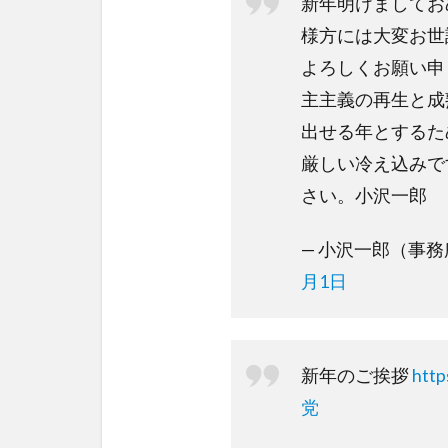
新年明けましてお
様方には大変お世
よろしくお願い申
主主義の再生と成
出せる年とするた
厳しい冷え込みで
さい。小沢一郎
— 小沢一郎（事務所） 
月1日
新年のご挨拶
http
党