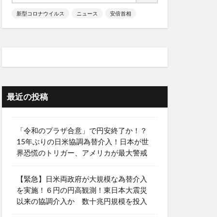
新型コロナウイルス
ニュース
安倍首相
最近の投稿
「令和のプラザ合意」で円安終了か！？
15年ぶりの日米協調為替介入！日本が世
界恐慌のトリガー、アメリカが最大警戒
【緊急】日米両政府が大規模な為替介入
を実施！６円の円高観測！東日本大震災
以来の協調介入か 数十兆円規模を投入