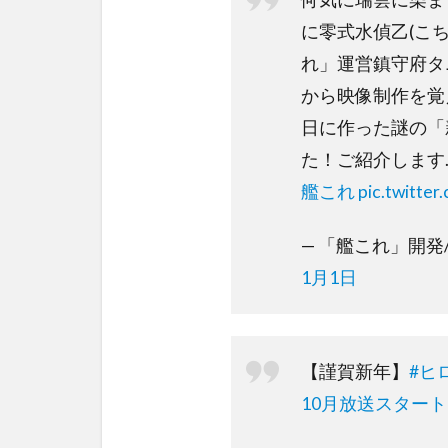
に零式水偵乙(こ
れ」運営鎮守府タ
から映像制作を覚
日に作った謎の「
た！ご紹介します
艦これ
pic.twitte
— 「艦これ」開発/運営
1月1日
【謹賀新年】
#ヒ
10月放送スタート