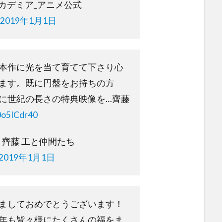
アカデミア_アニメ公式
2019年1月1日
は本作に光を当て育てて下さり心
ます。既に円盤をお持ちの方
に世紀の長さの特典映像を…齊藤
0o5ICdr40
13』齊藤 工と仲間たち
2019年1月1日
ましておめでとうございます！
年も皆々様にたくさんの福をま