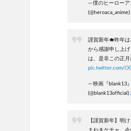
— 僕のヒーロー
(@heroaca_anime)
謹賀新年🐗昨年
から感謝申し上げ
は、是非この正月
pic.twitter.com/O
— 映画『blank
(@blank13official)
【謹賀新年】明け
まねきケチャ、今