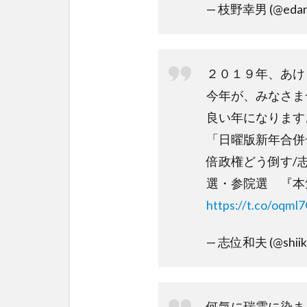
— 枝野幸男 (@edano
２０１９年、あけ
今年が、みなさま
良い年になります
「日曜版新年合併
倍政権どう倒す/
選・参院選 『本
https://t.co/oqm
— 志位和夫 (@shiik
何気に瑞雲に染ま