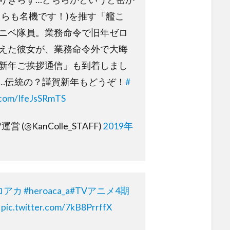
ちらも名機です！)を推す「艦こ
ニベ隊員。業務命令で旧年ゼロ
えた彼女が、業務命令外で大晦
新年ご挨拶通信」も到着しまし
…伝統の？謹賀新年もどうぞ！
#
r.com/IfeJsSRmTS
 (@KanColle_STAFF)
2019年
ロアカ
#heroaca_a
#TVアニメ4期
pic.twitter.com/7kB8PrrffX