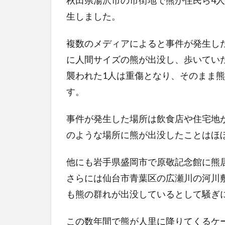
秋田県湯沢市の市街地で熊が住民ら4
生しました。
複数のメディアによると事件が発生した
に人間サイズの熊が出没し、歩いてい
襲われた1人は重傷となり、そのまま
す。
事件が発生した場所は飲食店や住宅地
のような場所に熊が出没したことはほ
他にも岩手県盛岡市で原敬記念館に熊
さらには仙台市青葉区の広瀬川の河川
も熊の群れが出没しているとして騒ぎ
この数年間で熊が人里に降りてくるケ