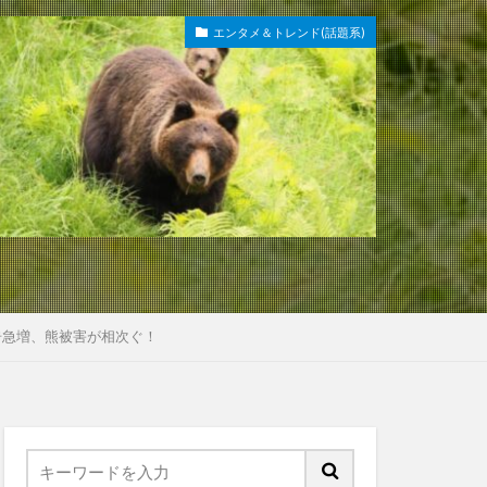
エンタメ＆トレンド(話題系)
告急増、熊被害が相次ぐ！