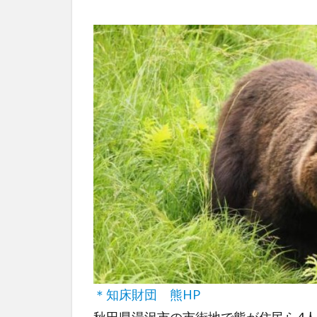
＊知床財団 熊HP