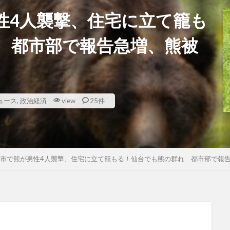
性4人襲撃、住宅に立て籠も
 都市部で報告急増、熊被
ュース
,
政治経済
view
25件
市で熊が男性4人襲撃、住宅に立て籠もる！仙台でも熊の群れ 都市部で報