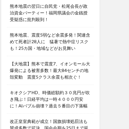
熊本地震の翌日に自民党・松尾会長が政
治資金パーティー！福岡県議会の金銭授
受疑惑に批判殺到！
熊本地震、震度5弱など余震多発！関連含
めて死者計28人に 猛暑で熱中症リスク
も！25カ国・地域などがお見舞い
【大地震】熊本で震度7、イオンモール大
爆発による被害多数！最大84センチの地
殻変動 震度5クラス余震も相次ぐ！
キオクシアHD、時価総額約３０兆円が吹
き飛ぶ！日経平均は一時４０００円安
に！AIバブル崩壊？過去５番目の下落幅
改正皇室典範が成立！国旗損壊処罰法も
賛成多数で可決 国会会期を25日まで延