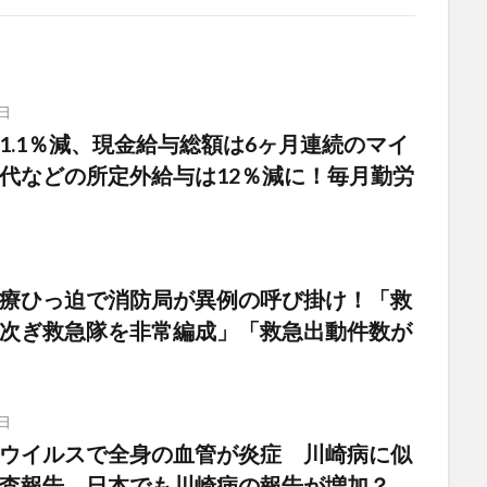
日
1.1％減、現金給与総額は6ヶ月連続のマイ
代などの所定外給与は12％減に！毎月勤労
日
療ひっ迫で消防局が異例の呼び掛け！「救
次ぎ救急隊を非常編成」「救急出動件数が
日
ウイルスで全身の血管が炎症 川崎病に似
査報告 日本でも川崎病の報告が増加？