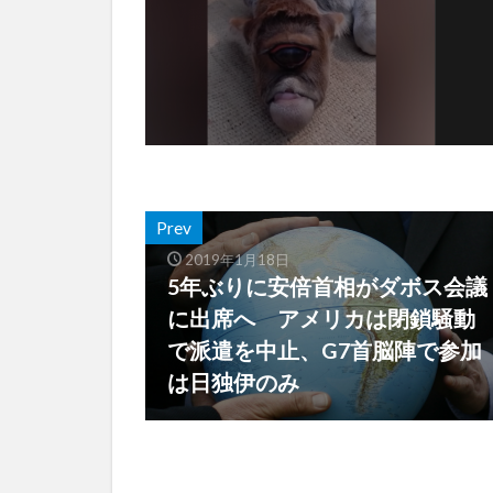
Prev
2019年1月18日
5年ぶりに安倍首相がダボス会議
に出席へ アメリカは閉鎖騒動
で派遣を中止、G7首脳陣で参加
は日独伊のみ