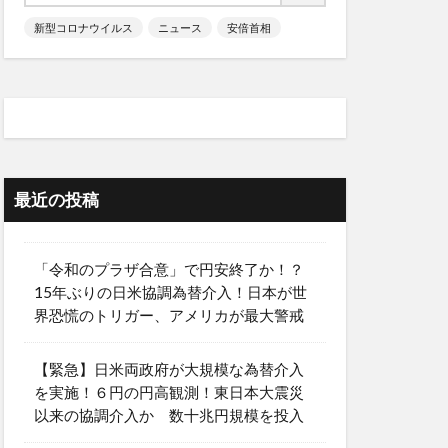
新型コロナウイルス
ニュース
安倍首相
最近の投稿
「令和のプラザ合意」で円安終了か！？
15年ぶりの日米協調為替介入！日本が世
界恐慌のトリガー、アメリカが最大警戒
【緊急】日米両政府が大規模な為替介入
を実施！６円の円高観測！東日本大震災
以来の協調介入か 数十兆円規模を投入