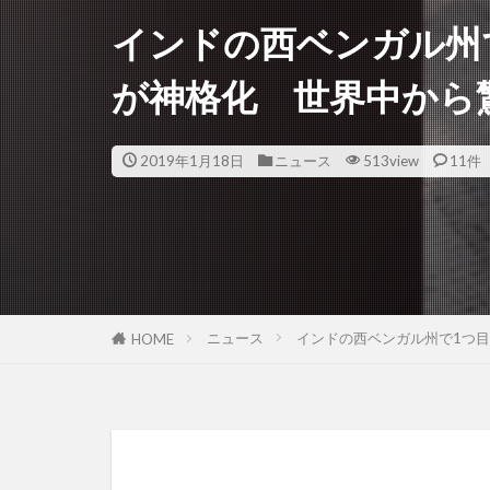
インドの西ベンガル州
が神格化 世界中から
2019年1月18日
ニュース
513view
11件
ニュース
インドの西ベンガル州で1つ
HOME