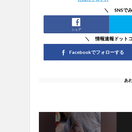
＼ SNSで
シェア
＼ 情報速報ドット
Facebookで
フォローする
あ