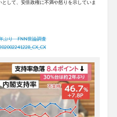
いとして、安倍政権に不満や怒りを示していま
2年ぶり FNN世論調査
X/202002241228_CX_CX