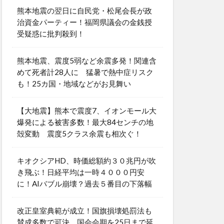
熊本地震の翌日に自民党・松尾会長が政
治資金パーティー！福岡県議会の金銭授
受疑惑に批判殺到！
熊本地震、震度5弱など余震多発！関連含
めて死者計28人に 猛暑で熱中症リスク
も！25カ国・地域などがお見舞い
【大地震】熊本で震度7、イオンモール大
爆発による被害多数！最大84センチの地
殻変動 震度5クラス余震も相次ぐ！
キオクシアHD、時価総額約３０兆円が吹
き飛ぶ！日経平均は一時４０００円安
に！AIバブル崩壊？過去５番目の下落幅
改正皇室典範が成立！国旗損壊処罰法も
賛成多数で可決 国会会期を25日まで延