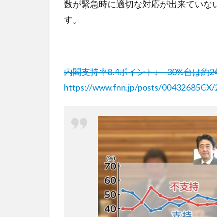
数が緊急時に適切な対応が出来ていな
す。
内閣支持率8.4ポイント↓ 30%台は約
https://www.fnn.jp/posts/00432685C