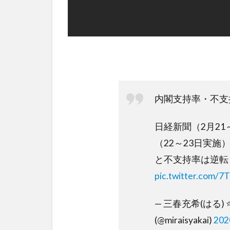
内閣支持率・不支
日経新聞（2月2
（22～23日実
と不支持率は逆転
pic.twitter.com/7
— 三春充希(はる
(@miraisyakai)
20