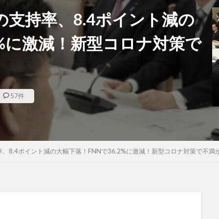
支持率、8.4ポイント減の
.2%に激減！新型コロナ対策で
57件
、8.4ポイント減の大幅下落！FNNで36.2%に激減！新型コロナ対策で不満