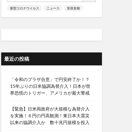
新型コロナウイルス
ニュース
安倍首相
最近の投稿
「令和のプラザ合意」で円安終了か！？
15年ぶりの日米協調為替介入！日本が世
界恐慌のトリガー、アメリカが最大警戒
【緊急】日米両政府が大規模な為替介入
を実施！６円の円高観測！東日本大震災
以来の協調介入か 数十兆円規模を投入