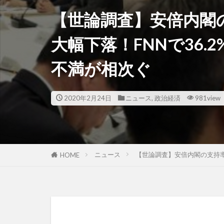
【世論調査】安倍内閣の
大幅下落！FNNで36
不満が相次ぐ
2020年2月24日
ニュース
,
政治経済
981view
ニュース
【世論調査】安倍内閣の支持率
HOME