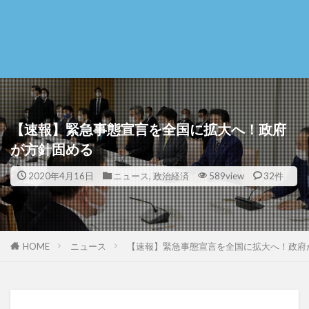
【速報】緊急事態宣言を全国に拡大へ！政府
が方針固める
2020年4月16日
ニュース
,
政治経済
589view
32件
HOME
ニュース
【速報】緊急事態宣言を全国に拡大へ！政府