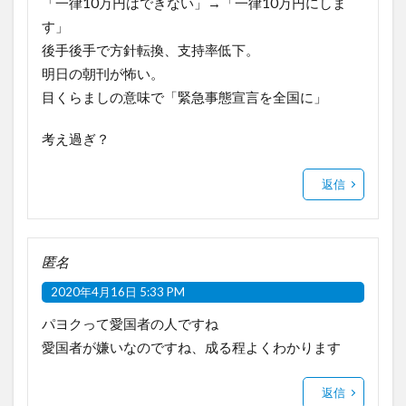
「一律10万円はできない」→「一律10万円にしま
す」
後手後手で方針転換、支持率低下。
明日の朝刊が怖い。
目くらましの意味で「緊急事態宣言を全国に」
考え過ぎ？
返信
匿名
2020年4月16日 5:33 PM
パヨクって愛国者の人ですね
愛国者が嫌いなのですね、成る程よくわかります
返信