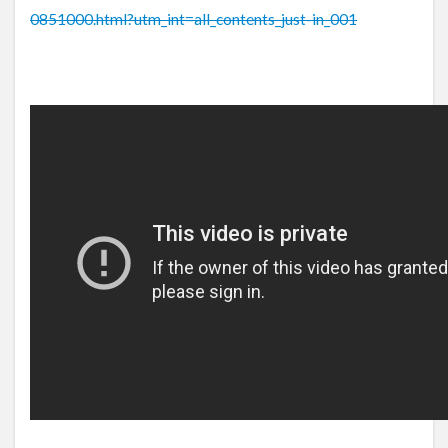
0851000.html?utm_int=all_contents_just-in_001