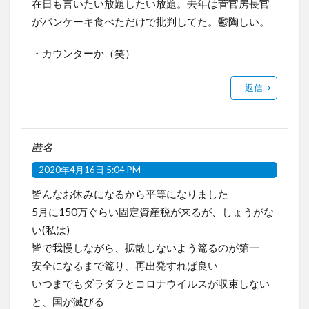
在日も言いたい放題したい放題。去年は菅官房長官
がパンケーキ食べただけで批判してた。鬱陶しい。
・カウンターか（笑）
返信
匿名
2020年4月16日 5:04 PM
皆んなお休みになるから平等になりました
5月に150万ぐらい固定資産税が来るが、しょうがな
い(私は)
皆で我慢しながら、拡散しないよう篭るのが第一
安全になるまで篭り、再出発すれば良い
いつまでもダラダラとコロナウイルスが収束しない
と、国が滅びる