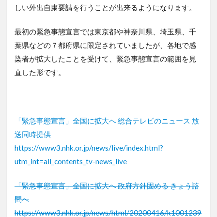
しい外出自粛要請を行うことが出来るようになります。
最初の緊急事態宣言では東京都や神奈川県、埼玉県、千
葉県などの７都府県に限定されていましたが、各地で感
染者が拡大したことを受けて、緊急事態宣言の範囲を見
直した形です。
「緊急事態宣言」全国に拡大へ 総合テレビのニュース 放
送同時提供
https://www3.nhk.or.jp/news/live/index.html?
utm_int=all_contents_tv-news_live
「緊急事態宣言」全国に拡大へ 政府方針固める きょう諮
問へ
https://www3.nhk.or.jp/news/html/20200416/k1001239