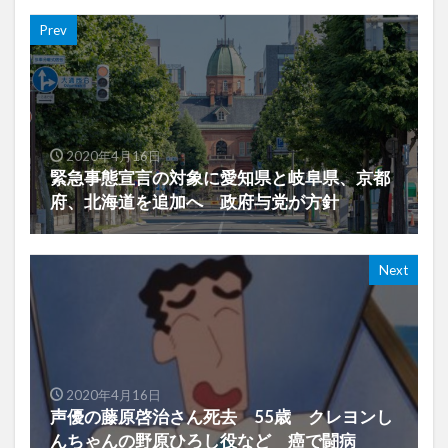
Prev
2020年4月16日
緊急事態宣言の対象に愛知県と岐阜県、京都
府、北海道を追加へ 政府与党が方針
Next
2020年4月16日
声優の藤原啓治さん死去 55歳 クレヨンし
んちゃんの野原ひろし役など 癌で闘病