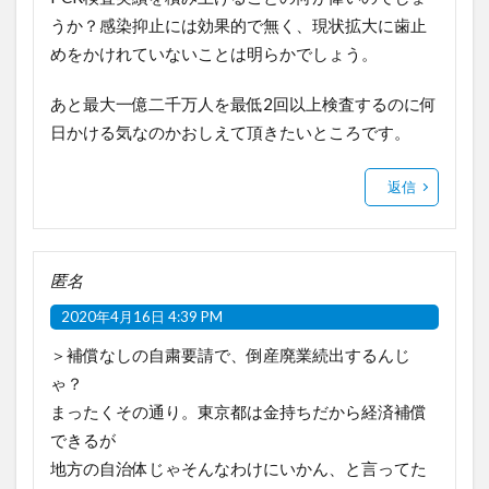
うか？感染抑止には効果的で無く、現状拡大に歯止
めをかけれていないことは明らかでしょう。
あと最大一億二千万人を最低2回以上検査するのに何
日かける気なのかおしえて頂きたいところです。
返信
匿名
2020年4月16日 4:39 PM
＞補償なしの自粛要請で、倒産廃業続出するんじ
ゃ？
まったくその通り。東京都は金持ちだから経済補償
できるが
地方の自治体じゃそんなわけにいかん、と言ってた