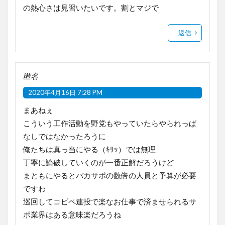
の熱心さは見習いたいです。割とマジで
返信
匿名
2020年4月16日 7:28 PM
まあねぇ
こういう工作活動を野党もやっていたらやられっぱ
なしではなかったろうに
俺たちは真っ当にやる（ｷﾘｯ）では無理
丁寧に論破していくのが一番正解だろうけど
まともにやるとバカサポの数倍の人員と予算が必要
ですわ
巡回してコピペ連投で楽なお仕事で済ませられるサ
ポ業界はある意味楽だろうね