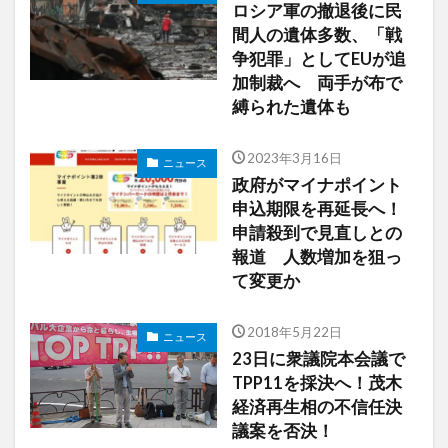
ロシア軍の撤退後に民
間人の遺体多数、「戦
争犯罪」としてEUが追
加制裁へ 両手が布で
縛られた遺体も
2023年3月16日
ニュース
政府がマイナポイント
申込期限を再延長へ！
申請殺到で見直しとの
報道 人数増加を狙っ
て変更か
2018年5月22日
ニュース
23日に衆議院本会議で
TPP11を採決へ！茂木
経済再生相の不信任決
議案を否決！