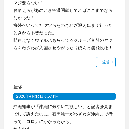
マジ要らない！
おまえらがあのとき空港閉鎖してればここまでなら
なかった！
海外へいってたヤツらをわざわざ迎えにまで行った
ときから不審だった。
間違えなくウィルスもらってるクルーズ客船のヤツ
らをわざわざ入国させやがったりほんと無能政権！
返信
匿名
2020年4月16日 6:57 PM
沖縄知事が「沖縄に来ないで欲しい」と記者会見ま
でして訴えたのに、石田純一がわざわざ沖縄まで行
って、コロナにかかったから、
かもねえ。