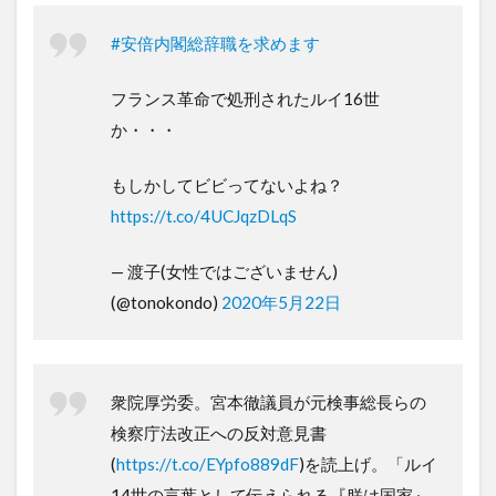
#安倍内閣総辞職を求めます
フランス革命で処刑されたルイ16世
か・・・
もしかしてビビってないよね？
https://t.co/4UCJqzDLqS
— 渡子(女性ではございません)
(@tonokondo)
2020年5月22日
衆院厚労委。宮本徹議員が元検事総長らの
検察庁法改正への反対意見書
(
https://t.co/EYpfo889dF
)を読上げ。「ルイ
14世の言葉として伝えられる『朕は国家』