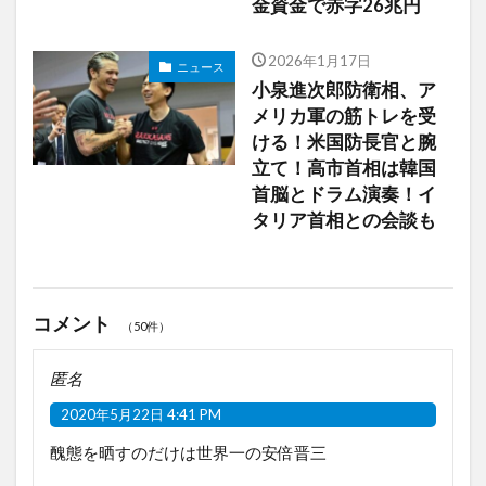
金資金で赤字26兆円
2026年1月17日
ニュース
小泉進次郎防衛相、ア
メリカ軍の筋トレを受
ける！米国防長官と腕
立て！高市首相は韓国
首脳とドラム演奏！イ
タリア首相との会談も
コメント
（50件）
匿名
2020年5月22日 4:41 PM
醜態を晒すのだけは世界一の安倍晋三