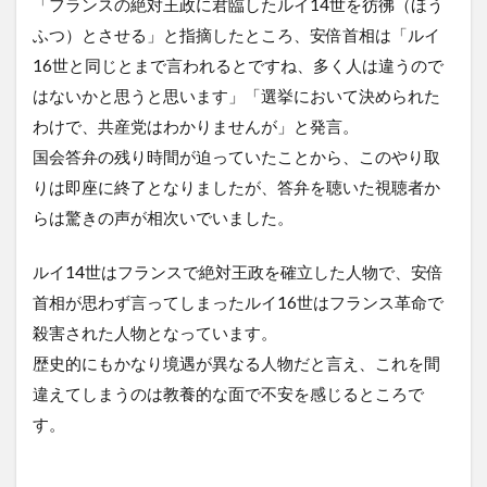
「フランスの絶対王政に君臨したルイ14世を彷彿（ほう
ふつ）とさせる」と指摘したところ、安倍首相は「ルイ
16世と同じとまで言われるとですね、多く人は違うので
はないかと思うと思います」「選挙において決められた
わけで、共産党はわかりませんが」と発言。
国会答弁の残り時間が迫っていたことから、このやり取
りは即座に終了となりましたが、答弁を聴いた視聴者か
らは驚きの声が相次いでいました。
ルイ14世はフランスで絶対王政を確立した人物で、安倍
首相が思わず言ってしまったルイ16世はフランス革命で
殺害された人物となっています。
歴史的にもかなり境遇が異なる人物だと言え、これを間
違えてしまうのは教養的な面で不安を感じるところで
す。