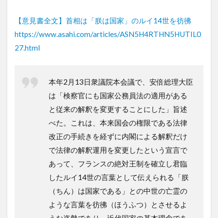
【意見書全文】首相は「朕は国家」のルイ14世を彷彿
https://www.asahi.com/articles/ASN5H4RTHN5HUTIL0
27.html
本年2月13日衆議院本会議で、安倍総理大臣
は「検察官にも国家公務員法の適用がある
と従来の解釈を変更することにした」旨述
べた。これは、本来国会の権限である法律
改正の手続きを経ずに内閣による解釈だけ
で法律の解釈運用を変更したという宣言で
あって、フランスの絶対王制を確立し君臨
したルイ14世の言葉として伝えられる「朕
（ちん）は国家である」との中世の亡霊の
ような言葉を彷彿（ほうふつ）とさせるよ