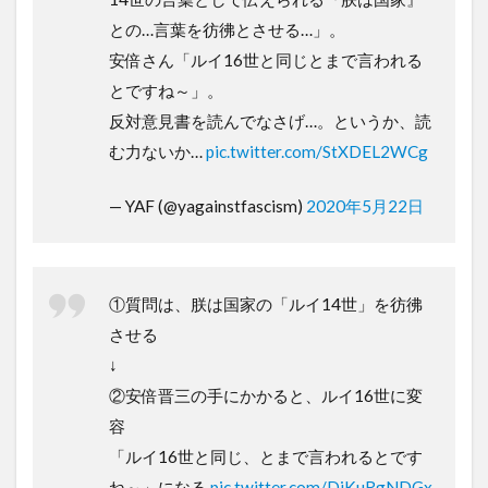
との…言葉を彷彿とさせる…」。
安倍さん「ルイ16世と同じとまで言われる
とですね～」。
反対意見書を読んでなさげ…。というか、読
む力ないか…
pic.twitter.com/StXDEL2WCg
— YAF (@yagainstfascism)
2020年5月22日
①質問は、朕は国家の「ルイ14世」を彷彿
させる
↓
②安倍晋三の手にかかると、ルイ16世に変
容
「ルイ16世と同じ、とまで言われるとです
ね～」になる
pic.twitter.com/DjKuRgNDGx