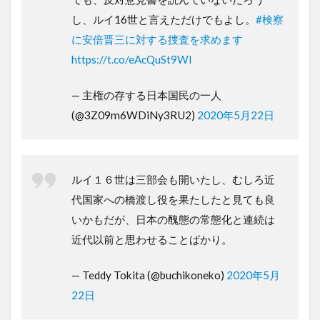
し、ルイ16世と言えただけでもよし。
#検察
に安倍晋三に対する捜査を求めます
https://t.co/eAcQuSt9Wl
— 主権の存する日本国民の一人
(@3Z09m6WDiNy3RU2)
2020年5月22日
ルイ１６世は三部会も開いたし、むしろ近
代国家への橋渡し役を果たしたと見ても良
いかもだが、日本の醜態の常態化と連続は
近代以前と思わせることばかり。
— Teddy Tokita (@buchikoneko)
2020年5月
22日