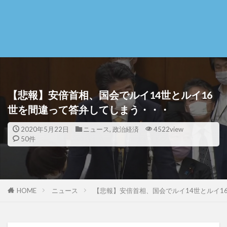
【悲報】安倍首相、国会でルイ14世とルイ16
世を間違って答弁してしまう・・・
2020年5月22日
ニュース
,
政治経済
4522view
50件
HOME
ニュース
【悲報】安倍首相、国会でルイ14世とルイ1