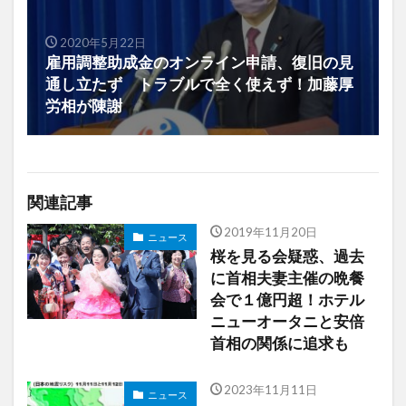
2020年5月22日
雇用調整助成金のオンライン申請、復旧の見
通し立たず トラブルで全く使えず！加藤厚
労相が陳謝
関連記事
2019年11月20日
ニュース
桜を見る会疑惑、過去
に首相夫妻主催の晩餐
会で１億円超！ホテル
ニューオータニと安倍
首相の関係に追求も
2023年11月11日
ニュース