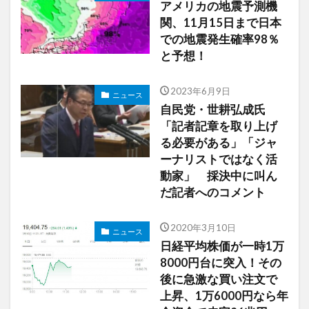
アメリカの地震予測機
関、11月15日まで日本
での地震発生確率98％
と予想！
2023年6月9日
ニュース
自民党・世耕弘成氏
「記者記章を取り上げ
る必要がある」「ジャ
ーナリストではなく活
動家」 採決中に叫ん
だ記者へのコメント
2020年3月10日
ニュース
日経平均株価が一時1万
8000円台に突入！その
後に急激な買い注文で
上昇、1万6000円なら年