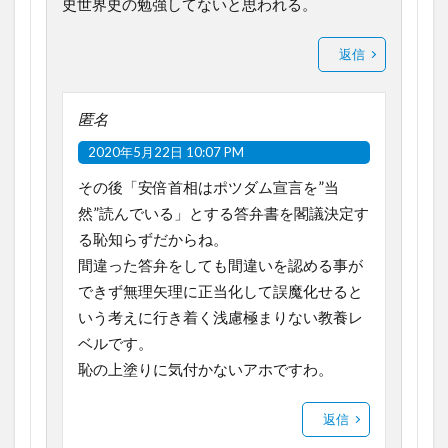
史世界史の勉強してないと思われる。
返信
匿名
2020年5月22日 10:07 PM
その後「安倍首相はポツダム宣言を”当
然”読んでいる」とする答弁書を閣議決定す
る恥知らずだからね。
間違った答弁をしても間違いを認める事が
できず無理矢理に正当化して誤魔化せると
いう考えに行き着く浅慮極まりない教養レ
ベルです。
恥の上塗りに気付かないアホですわ。
返信