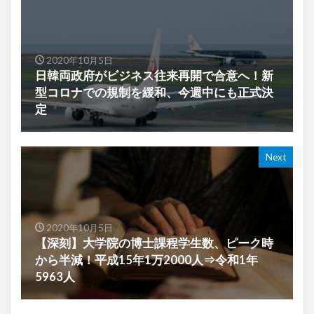
2020年10月5日
日韓両政府がビジネス往来再開で合意へ！新
型コロナでの規制を緩和、今週中にも正式決
定
Next
2020年10月5日
【深刻】大学院の博士課程学生数、ピーク時
から半減！平成15年1万2000人⇒令和1年
5963人