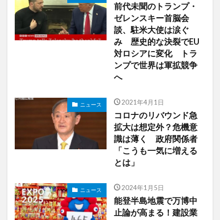
前代未聞のトランプ・
ゼレンスキー首脳会
談、駐米大使は涙ぐ
み 歴史的な決裂でEU
対ロシアに変化 トラ
ンプで世界は軍拡競争
へ
2021年4月1日
ニュース
コロナのリバウンド急
拡大は想定外？危機意
識は薄く 政府関係者
「こうも一気に増える
とは」
2024年1月5日
ニュース
能登半島地震で万博中
止論が高まる！建設業