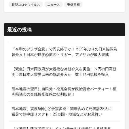
新型コロナウイルス
ニュース
安倍首相
最近の投稿
「令和のプラザ合意」で円安終了か！？15年ぶりの日米協調為
替介入！日本が世界恐慌のトリガー、アメリカが最大警戒
【緊急】日米両政府が大規模な為替介入を実施！６円の円高観
測！東日本大震災以来の協調介入か 数十兆円規模を投入
熊本地震の翌日に自民党・松尾会長が政治資金パーティー！福
岡県議会の金銭授受疑惑に批判殺到！
熊本地震、震度5弱など余震多発！関連含めて死者計28人に
猛暑で熱中症リスクも！25カ国・地域などがお見舞い
【大地震】熊本で震度7、イオンモール大爆発による被害多