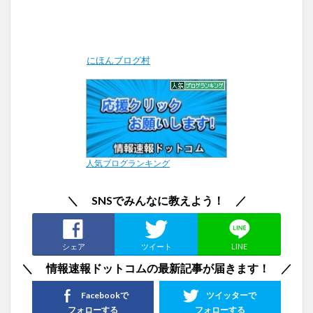
にほんブログ村
人気ブログランキング
＼ SNSでみんなに教えよう！ ／
シェア
ツイート
LINE
＼ 情報速報ドットコムの最新記事が届きます！ ／
Facebookで
ツイッターで
フォローする
フォローする