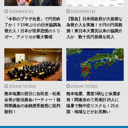
2026年8月3日
2026年8月1日
「令和のプラザ合意」で円安終
【緊急】日米両政府が大規模な
了か！？15年ぶりの日米協調為
為替介入を実施！６円の円高観
替介入！日本が世界恐慌のトリ
測！東日本大震災以来の協調介
ガー、アメリカが最大警戒
入か 数十兆円規模を投入
2026年7月30日
2026年7月30日
熊本地震の翌日に自民党・松尾
熊本地震、震度5弱など余震多
会長が政治資金パーティー！福
発！関連含めて死者計28人に
岡県議会の金銭授受疑惑に批判
猛暑で熱中症リスクも！25カ
殺到！
国・地域などがお見舞い