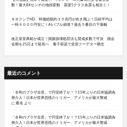
数！最大84センチの地殻変動 震度5クラス余震も相次ぐ！
キオクシアHD、時価総額約３０兆円が吹き飛ぶ！日経平均は
一時４０００円安に！AIバブル崩壊？過去５番目の下落幅
改正皇室典範が成立！国旗損壊処罰法も賛成多数で可決 国会
会期を25日まで延長へ 養子容認で皇室クーデター懸念
最近のコメント
「令和のプラザ合意」で円安終了か！？15年ぶりの日米協調為
替介入！日本が世界恐慌のトリガー、アメリカが最大警戒
に
匿名
より
「令和のプラザ合意」で円安終了か！？15年ぶりの日米協調為
替介入！日本が世界恐慌のトリガー、アメリカが最大警戒