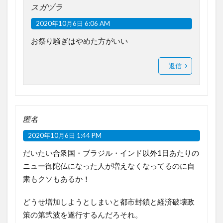
スガヅラ
2020年10月6日 6:06 AM
お祭り騒ぎはやめた方がいい
返信
匿名
2020年10月6日 1:44 PM
だいたい合衆国・ブラジル・インド以外1日あたりの
ニュー御陀仏になった人が増えなくなってるのに自
粛もクソもあるか！
どうせ増加しようとしまいと都市封鎖と経済破壊政
策の第弐波を遂行するんだろそれ。