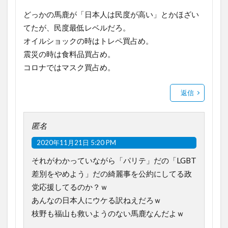
どっかの馬鹿が「日本人は民度が高い」とかほざい
てたが、民度最低レベルだろ。
オイルショックの時はトレペ買占め。
震災の時は食料品買占め。
コロナではマスク買占め。
返信
匿名
2020年11月21日 5:20 PM
それがわかっていながら「パリテ」だの「LGBT
差別をやめよう」だの綺麗事を公約にしてる政
党応援してるのか？ｗ
あんなの日本人にウケる訳ねえだろｗ
枝野も福山も救いようのない馬鹿なんだよｗ