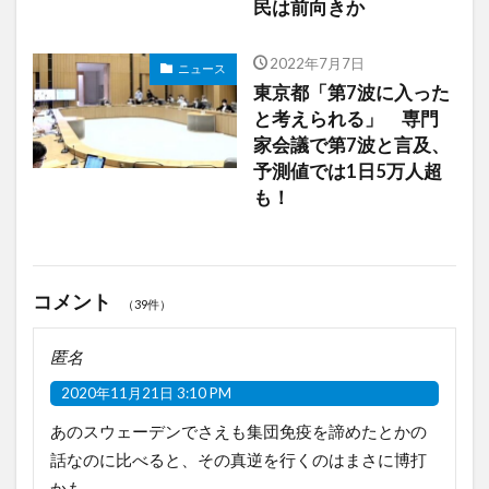
民は前向きか
2022年7月7日
ニュース
東京都「第7波に入った
と考えられる」 専門
家会議で第7波と言及、
予測値では1日5万人超
も！
コメント
（39件）
匿名
2020年11月21日 3:10 PM
あのスウェーデンでさえも集団免疫を諦めたとかの
話なのに比べると、その真逆を行くのはまさに博打
かも。