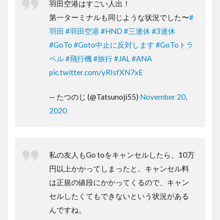
羽田空港はすごい人出！
第一ターミナルも同じような状況でした〜
#
羽田
#羽田空港
#HND
#三連休
#3連休
#GoTo
#Goto中止に反対します
#GoToトラ
ベル
#飛行機
#旅行
#JAL
#ANA
pic.twitter.com/yRIsfXN7xE
— たつのじ (@Tatsunoji55)
November 20,
2020
私の友人もGo toをキャンセルしたら、10万
円以上かかってしまったと。キャンセル料
は正規の値段にかかってくるので、キャン
セルしたくてもできないという状況がある
んですね。