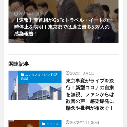
2020年11月21日
【速報】菅首相がGoToトラベル・イートの一
時停止を表明！東京都では過去最多539人の
感染報告！
関連記事
2020年3月1日
エンタメ＆トレンド(話
題系)
東京事変がライブを決
行！新型コロナの自粛
を無視、ファンからは
歓喜の声 感染爆発に
懸念や批判が相次ぐ！
2022年11月30日
ニュース