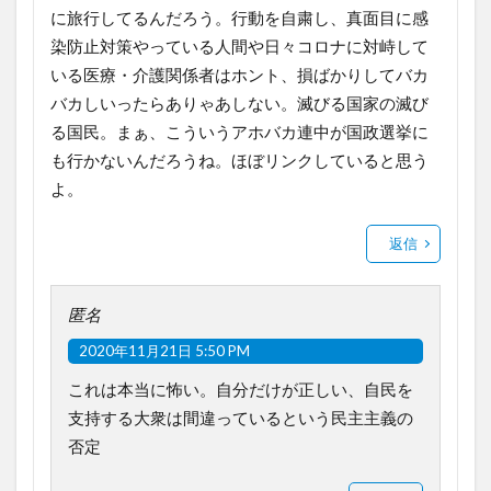
に旅行してるんだろう。行動を自粛し、真面目に感
染防止対策やっている人間や日々コロナに対峙して
いる医療・介護関係者はホント、損ばかりしてバカ
バカしいったらありゃあしない。滅びる国家の滅び
る国民。まぁ、こういうアホバカ連中が国政選挙に
も行かないんだろうね。ほぼリンクしていると思う
よ。
返信
匿名
2020年11月21日 5:50 PM
これは本当に怖い。自分だけが正しい、自民を
支持する大衆は間違っているという民主主義の
否定