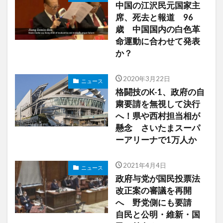
中国の江沢民元国家主
席、死去と報道 96
歳 中国国内の白色革
命運動に合わせて発表
か？
2020年3月22日
ニュース
格闘技のK-1、政府の自
粛要請を無視して決行
へ！県や西村担当相が
懸念 さいたまスーパ
ーアリーナで1万人か
2021年4月4日
ニュース
政府与党が国民投票法
改正案の審議を再開
へ 野党側にも要請
自民と公明・維新・国