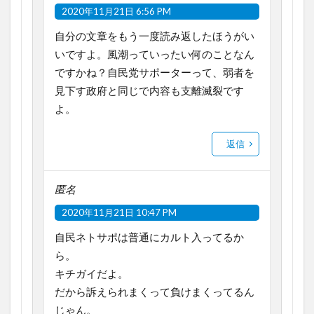
2020年11月21日 6:56 PM
自分の文章をもう一度読み返したほうがい
いですよ。風潮っていったい何のことなん
ですかね？自民党サポーターって、弱者を
見下す政府と同じで内容も支離滅裂です
よ。
返信
匿名
2020年11月21日 10:47 PM
自民ネトサポは普通にカルト入ってるか
ら。
キチガイだよ。
だから訴えられまくって負けまくってるん
じゃん。