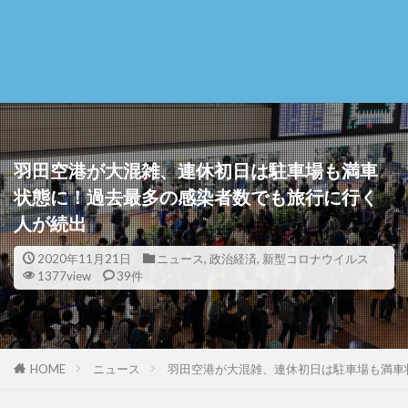
羽田空港が大混雑、連休初日は駐車場も満車
状態に！過去最多の感染者数でも旅行に行く
人が続出
2020年11月21日
ニュース
,
政治経済
,
新型コロナウイルス
1377view
39件
HOME
ニュース
羽田空港が大混雑、連休初日は駐車場も満