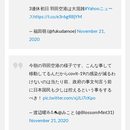
3連休初日 羽田空港は大混雑
#Yahooニュー
ス
https://t.co/e3r6gR8jYM
— 福田萌 (@fukudamoe)
November 21,
2020
今朝の羽田空港の様子です。こんな事して
移動してるんだからcovit-19の感染が減るわ
けないのは当たり前、政府の事文句言う前
に日本国民も少しは控えるという事をする
べき！
pic.twitter.com/xjJLi7cKpo
— 渡辺曜⛵️⚓️🐬@みこと (@BlossomMint31)
November 21, 2020