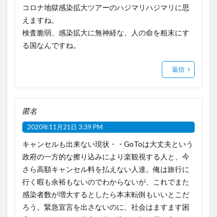
コロナ地獄感染拡大ツアーのハジマリハジマリに思
えますね。
検査脆弱、感染拡大に無神経な、人の命を粗末にす
る国なんですね。
返信
匿名
2020年11月21日 3:39 PM
キャンセルも出来ない現状・・GoToは大丈夫という
政府の一方的な擦り込みにより楽観視する人と、今
さら高額キャンセル料を払えない人達。俺は旅行に
行く暇も余裕もないのでわからないが、これでまた
感染者数が増大するとしたら本末転倒もいいとこだ
ろう。緊急宣言を出さないのに、社会はますます困