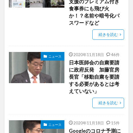
支援のプレミアム付き
食事券にも飛び火
か！？名前や暗号化パ
スワードなど
続きを読む
2020年11月18日
46件
ニュース
日本医師会の自粛要請
に政府反発 加藤官房
長官「移動自粛を要請
する必要があるとは考
えていない」
続きを読む
2020年11月18日
15件
ニュース
Googleのコロナ予測に