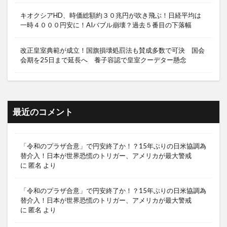
キオクシアHD、時価総額約３０兆円が吹き飛ぶ！日経平均は
一時４０００円安に！AIバブル崩壊？過去５番目の下落幅
改正皇室典範が成立！国旗損壊処罰法も賛成多数で可決 国会
会期を25日まで延長へ 養子容認で皇室クーデター懸念
最近のコメント
「令和のプラザ合意」で円安終了か！？15年ぶりの日米協調為
替介入！日本が世界恐慌のトリガー、アメリカが最大警戒
に
匿名
より
「令和のプラザ合意」で円安終了か！？15年ぶりの日米協調為
替介入！日本が世界恐慌のトリガー、アメリカが最大警戒
に
匿名
より