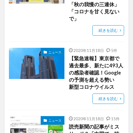
「秋の我慢の三連休」
「コロナを甘く見ない
で」
続きを読む
2020年11月18日
5件
ニュース
【緊急速報】東京都で
過去最多、新たに493人
の感染者確認！Google
の予測を超える勢い
新型コロナウイルス
続きを読む
2020年11月18日
15件
ニュース
読売新聞の記事がミス