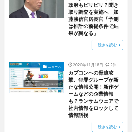
政府もピリピリ？聞き
取り調査を実施へ 加
藤勝信官房長官「予測
は推計の前提条件で結
果が異なる」
続きを読む
2020年11月18日
2件
ニュース
カプコンへの脅迫攻
撃、犯罪グループが新
たな情報公開！新作ゲ
ームなどの企業情報
も？ランサムウェアで
社内情報をロックして
情報誘拐
続きを読む