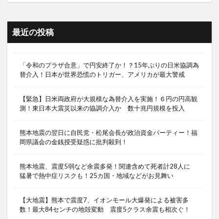
最近の投稿
「令和のプラザ合意」で円安終了か！？15年ぶりの日米協調為
替介入！日本が世界恐慌のトリガー、アメリカが最大警戒
【緊急】日米両政府が大規模な為替介入を実施！６円の円高観
測！東日本大震災以来の協調介入か 数十兆円規模を投入
熊本地震の翌日に自民党・松尾会長が政治資金パーティー！福
岡県議会の金銭授受疑惑に批判殺到！
熊本地震、震度5弱など余震多発！関連含めて死者計28人に
猛暑で熱中症リスクも！25カ国・地域などがお見舞い
【大地震】熊本で震度7、イオンモール大爆発による被害多
数！最大84センチの地殻変動 震度5クラス余震も相次ぐ！