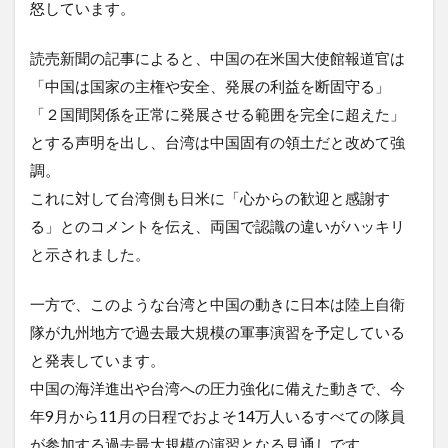
怒しています。
読売新聞の記事によると、中国の在米国大使館報道官は
「中国は国家の主権や安全、発展の利益を断固守る」
「２国間関係を正常に発展させる範囲を完全に超えた」
とする声明を出し、台湾は中国固有の領土だと改めて強
調。
これに対して台湾側も日米に「心からの歓迎と感謝す
る」とのコメントを伝え、両国で認識の違いがハッキリ
と示されました。
一方で、このような台湾と中国の動きに日本は陸上自衛
隊が九州地方で過去最大規模の軍事演習を予定している
と発表しています。
中国の海洋進出や台湾への圧力強化に備えた動きで、今
年9月から11月の日程でおよそ14万人いるすべての隊員
が参加する過去最大規模の演習となる見通しです。