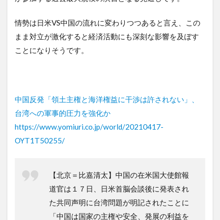
情勢は日米VS中国の流れに変わりつつあると言え、この
まま対立が激化すると経済活動にも深刻な影響を及ぼす
ことになりそうです。
中国反発「領土主権と海洋権益に干渉は許されない」、
台湾への軍事的圧力を強化か
https://www.yomiuri.co.jp/world/20210417-
OYT1T50255/
【北京＝比嘉清太】中国の在米国大使館報
道官は１７日、日米首脳会談後に発表され
た共同声明に台湾問題が明記されたことに
「中国は国家の主権や安全、発展の利益を