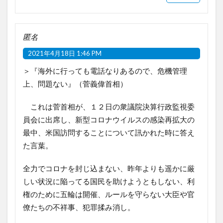
匿名
2021年4月18日 1:46 PM
＞『海外に行っても電話なりあるので、危機管理
上、問題ない』（菅義偉首相）
これは菅首相が、１２日の衆議院決算行政監視委
員会に出席し、新型コロナウイルスの感染再拡大の
最中、米国訪問することについて訊かれた時に答え
た言葉。
全力でコロナを封じ込まない、昨年よりも遥かに厳
しい状況に陥ってる国民を助けようともしない、利
権のために五輪は開催、ルールを守らない大臣や官
僚たちの不祥事、犯罪揉み消し。