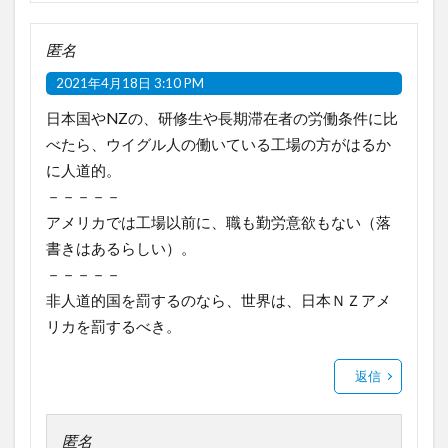
匿名
2021年4月18日 3:10 PM
日本国やNZの、研修生や長期滞在者の労働条件に比
べたら、ウイグル人の働いている工場の方がはるか
に人道的。
－－－－－
アメリカでは工場以前に、職も勤労意欲もない（落
書きはあるらしい）。
－－－－－
非人道的国を罰するのなら、世界は、日本ＮＺアメ
リカを罰するべき。
返信
匿名