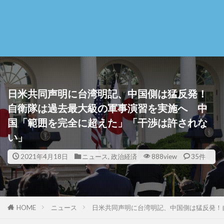
日米共同声明に台湾明記、中国側は猛反発！
自衛隊は過去最大級の軍事演習を実施へ 中
国「範囲を完全に超えた」「干渉は許されな
い」
2021年4月18日
ニュース
,
政治経済
888view
35件
HOME
ニュース
日米共同声明に台湾明記、中国側は猛反発！