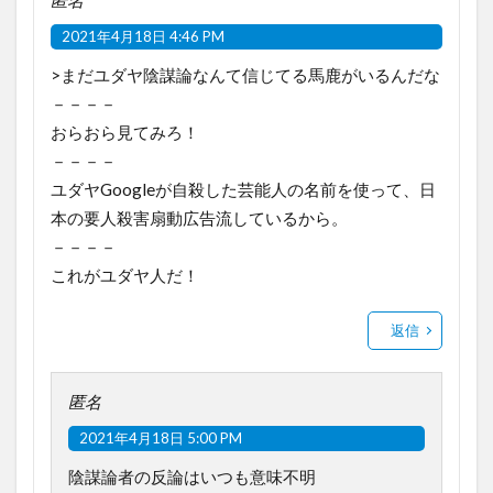
匿名
2021年4月18日 4:46 PM
>まだユダヤ陰謀論なんて信じてる馬鹿がいるんだな
－－－－
おらおら見てみろ！
－－－－
ユダヤGoogleが自殺した芸能人の名前を使って、日
本の要人殺害扇動広告流しているから。
－－－－
これがユダヤ人だ！
返信
匿名
2021年4月18日 5:00 PM
陰謀論者の反論はいつも意味不明