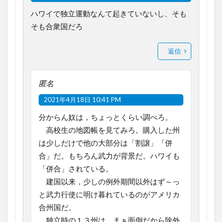
ハワイで独立運動なんて起きていないし、そも
そも合衆国だろ
返信
匿名
2021年4月18日 10:41 PM
分からん奴は，ちょっとくらい調べろ。
高校生の地図帳を見てみろ。購入した州
は少しだけで他の大部分は「割譲」「併
合」だ。もちろん武力が背景だ。ハワイも
「併合」されている。
建国以来，少しの例外期間以外はず～っ
と武力行使に明け暮れているのがアメリカ
合州国だ。
独立時の１３州は，まぁ面倒だから除外