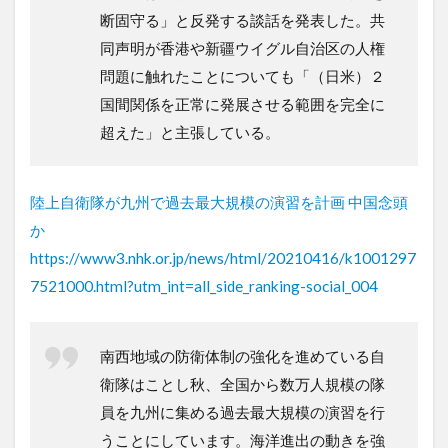
断固守る」と反発する談話を発表した。共
同声明が香港や新疆ウイグル自治区の人権
問題に触れたことについても「（日米）２
国間関係を正常に発展させる範囲を完全に
超えた」と主張している。
陸上自衛隊が九州で過去最大規模の演習を計画 中国念頭
か
https://www3.nhk.or.jp/news/html/20210416/k1001297
7521000.html?utm_int=all_side_ranking-social_004
南西地域の防衛体制の強化を進めている自
衛隊はことし秋、全国から数万人規模の隊
員を九州に集める過去最大規模の演習を行
うことにしています。海洋進出の動きを強