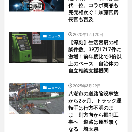
代一位、コラボ商品も
完売相次ぐ！加藤官房
長官も言及
2020年12月20日
ニュース
【深刻】生活困窮の相
談件数、39万1717件に
激増！前年度比で3倍以
上のペース 自治体の
自立相談支援機関
2025年3月29日
ニュース
八潮市の道路陥没事故
から2ヶ月、トラック運
転手は行方不明のま
ま 別方向から掘削工
事へ 道路は原型無く
なる 埼玉県