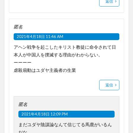
返信
匿名
2021年4月18日 11:46 AM
アヘン戦争を起こしたキリスト教徒に命令されて日
本人が中国人を撲滅する理由がわからない。
ーーーー
虐殺扇動はユダヤ主義者の生業
返信
匿名
2021年4月18日 12:09 PM
まだユダヤ陰謀論なんて信じてる馬鹿がいるん
だな