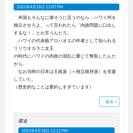
2021年4月18日 12:07 PM
米国もそんなに偉そうに言うのなら，ハワイ州を
独立させろよ。って言われたら「内政問題に口出し
するな！」とか言うんだろ。
ハワイの代表曲アロハオエの作者として知られる
リリウオカラニ女王
の時代にハワイの内政の混乱に乗じて奪取したんだ
から。
なお当時の日本は王政派（＝独立維持派）を支援
していた。
（歴史的なことは要約しすぎています）
返信
匿名
2021年4月18日 12:12 PM