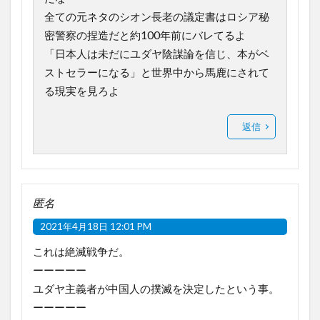
全ての元ネタのシオン長老の議定書はロシア秘
密警察の捏造だと約100年前にバレてるよ
「日本人は未だにユダヤ陰謀論を信じ、本がベ
ストセラーになる」と世界中から馬鹿にされて
る現実を見ろよ
返信
匿名
2021年4月18日 12:01 PM
これは絶滅戦争だ。
ーーーーー
ユダヤ主義者が中国人の撲滅を決定したという事。
ーーーーー