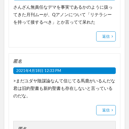
さんざん無責任なデマを事実であるかのように扱っ
てきた月刊ムーが、Qアノンについて「リテラシー
を持って接するべき」とか言ってて呆れた
返信
匿名
2021年4月18日 12:33 PM
>まだユダヤ陰謀論なんて信じてる馬鹿がいるんだな
君は旧約聖書も新約聖書も存在しないと言っている
のだな。
返信
匿名