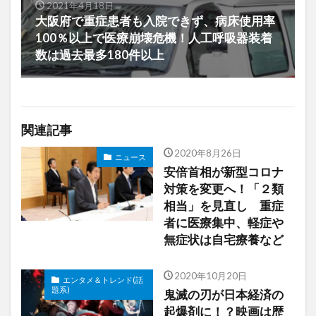
2021年4月18日
大阪府で重症患者も入院できず、病床使用率
100％以上で医療崩壊危機！人工呼吸器装着
数は過去最多180件以上
関連記事
2020年8月26日
ニュース
安倍首相が新型コロナ
対策を変更へ！「２類
相当」を見直し 重症
者に医療集中、軽症や
無症状は自宅療養など
2020年10月20日
エンタメ＆トレンド(話
題系)
鬼滅の刃が日本経済の
起爆剤に！？映画は歴