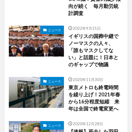
向が続く 毎月勤労統
計調査
2022年9月21日
ニュース
イギリスの国葬中継で
ノーマスクの人々、
「誰もマスクしてな
い」と話題に！日本と
のギャップで物議
2020年11月30日
ニュース
東京メトロも終電時間
を繰り上げ！2021年春
から16分程度短縮 来
年は全国で終電変更へ
2020年12月28日
ニュース
【速報】死去した羽田