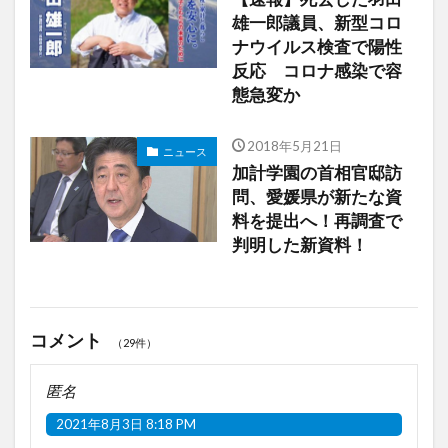
雄一郎議員、新型コロ
ナウイルス検査で陽性
反応 コロナ感染で容
態急変か
2018年5月21日
ニュース
加計学園の首相官邸訪
問、愛媛県が新たな資
料を提出へ！再調査で
判明した新資料！
コメント
（29件）
匿名
2021年8月3日 8:18 PM