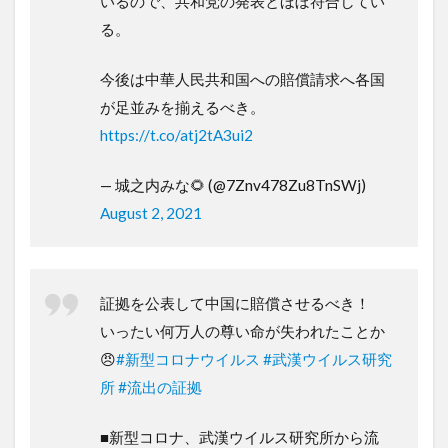
いるので、共和党の発表とほぼ符合してい
る。
今後は中華人民共和国への賠償請求へ各国
が足並みを揃えるべき。
https://t.co/atj2tA3ui2
— 城之内みな🌻 (@7Znv478Zu8TnSWj)
August 2, 2021
証拠を公表して中国に賠償させるべき！
いったい何万人の尊い命が失われたことか
😠
#新型コロナウイルス
#武漢ウイルス研究
所
#流出の証拠
■新型コロナ、武漢ウイルス研究所から流