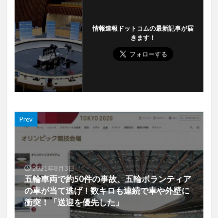
情報速報ドットコムの最新記事が届
きます！
Prev
2021年8月3日
五輪車両で約50件の事故、五輪ボランティア
の車が当て逃げ！数キロも連続で車や外壁に
衝突！「送迎を優先した」