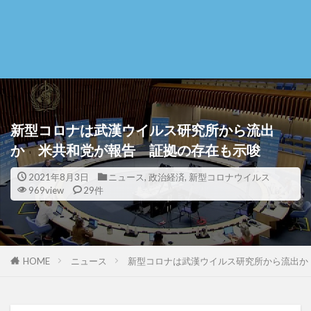
新型コロナは武漢ウイルス研究所から流出
か 米共和党が報告 証拠の存在も示唆
2021年8月3日
ニュース
,
政治経済
,
新型コロナウイルス
969view
29件
HOME
ニュース
新型コロナは武漢ウイルス研究所から流出か