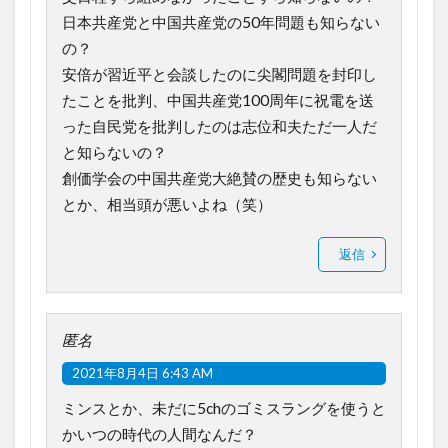
日本共産党と中国共産党の50年問題も知らない
の？
安倍が習近平と会談したのに尖閣問題を封印し
たことを批判、中国共産党100周年に祝電を送
った自民党を批判したのは志位和夫ただ一人だ
と知らないの？
創価学会の中国共産党大絶賛の歴史も知らない
とか、相当頭が悪いよね（笑）
返信
匿名
2021年8月4日 6:43 AM
ミンスとか、未だに5chのゴミスラングを使うと
かいつの時代の人間なんだ？