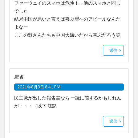
ファーウェイのスマホは危険！→他のスマホと同じ
でした
結局中国が悪いと言えば喜ぶ層へのアピールなんだ
よなー
ここの爺さんたちも中国大嫌いだから喜ぶだろう笑
返信
匿名
2021年8月3日 8:41 PM
民主党が出した報告書なら 一読に値するかもしれん
が・・・（以下 沈黙
返信