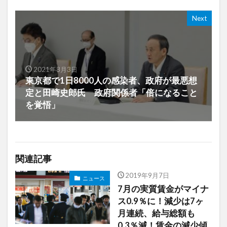
Next
2021年8月3日
東京都で1日8000人の感染者、政府が最悪想
定と田崎史郎氏 政府関係者「倍になること
を覚悟」
関連記事
2019年9月7日
ニュース
7月の実質賃金がマイナ
ス0.9％に！減少は7ヶ
月連続、給与総額も
0.3％減！賃金の減少傾