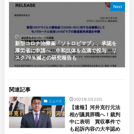
Next
2021年9月8日
新型コロナ治療薬「ソトロビマブ」、承認を
厚労省に申請へ 中和抗体を点滴で投与 リ
スク79％減との研究報告も
関連記事
2021年3月23日
ニュース
【速報】河井克行元法
相が議員辞職へ！裁判
中に表明 買収事件で
も起訴内容の大半認め