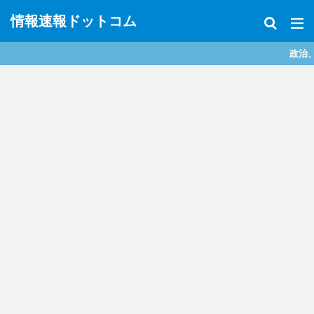
情報速報ドットコム
政治、経済、地震、放射