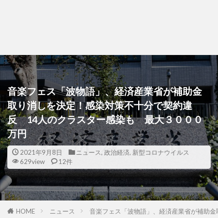
音楽フェス「波物語」、経済産業省が補助金
取り消しを決定！感染対策不十分で契約違
反 14人のクラスター感染も 最大３０００
万円
2021年9月8日
ニュース
,
政治経済
,
新型コロナウイルス
629view
12件
HOME
ニュース
音楽フェス「波物語」、経済産業省が補助金