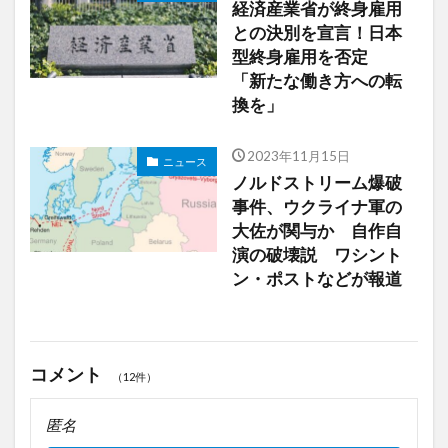
経済産業省が終身雇用
との決別を宣言！日本
型終身雇用を否定
「新たな働き方への転
換を」
2023年11月15日
ニュース
ノルドストリーム爆破
事件、ウクライナ軍の
大佐が関与か 自作自
演の破壊説 ワシント
ン・ポストなどが報道
コメント
（12件）
匿名