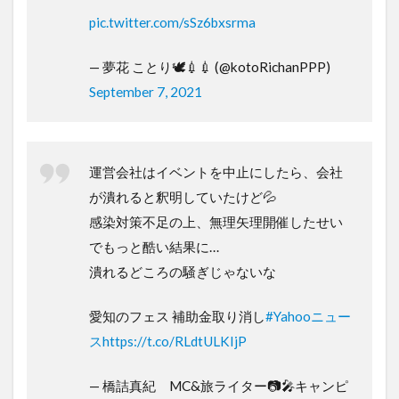
pic.twitter.com/sSz6bxsrma
— 夢花 ことり🕊💉💉 (@kotoRichanPPP)
September 7, 2021
運営会社はイベントを中止にしたら、会社
が潰れると釈明していたけど💦
感染対策不足の上、無理矢理開催したせい
でもっと酷い結果に…
潰れるどころの騒ぎじゃないな
愛知のフェス 補助金取り消し
#Yahooニュー
ス
https://t.co/RLdtULKIjP
— 橋詰真紀 MC&旅ライター📷🎤キャンピ