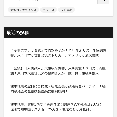
新型コロナウイルス
ニュース
安倍首相
最近の投稿
「令和のプラザ合意」で円安終了か！？15年ぶりの日米協調為
替介入！日本が世界恐慌のトリガー、アメリカが最大警戒
【緊急】日米両政府が大規模な為替介入を実施！６円の円高観
測！東日本大震災以来の協調介入か 数十兆円規模を投入
熊本地震の翌日に自民党・松尾会長が政治資金パーティー！福
岡県議会の金銭授受疑惑に批判殺到！
熊本地震、震度5弱など余震多発！関連含めて死者計28人に
猛暑で熱中症リスクも！25カ国・地域などがお見舞い