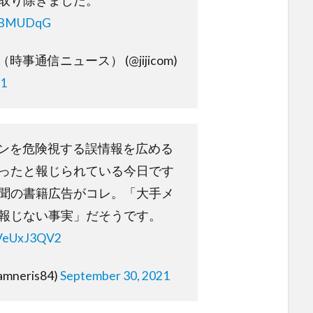
取り除きました。
HLBMUDqG
時事通信ニュース） (@jijicom)
21
クチンを危険視する誤情報を広める
ったと報じられている今日です
聞の書籍広告がコレ。「大手メ
報じない事実」だそうです。
DVeUxJ3QV2
amneris84)
September 30, 2021