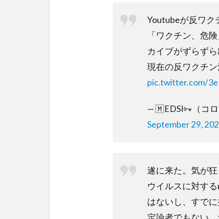
Youtubeが反
「ワクチン、危険
カイブがずらずら
現在の反ワクチン
pic.twitter.com/
— 🇲️EDSI🗝（
September 29, 20
遂に来た。気が狂
ウイルスに対する
はないし、すでに
定論者でもない。