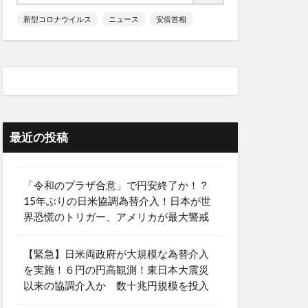
新型コロナウイルス
ニュース
安倍首相
最近の投稿
「令和のプラザ合意」で円安終了か！？
15年ぶりの日米協調為替介入！日本が世
界恐慌のトリガー、アメリカが最大警戒
【緊急】日米両政府が大規模な為替介入
を実施！６円の円高観測！東日本大震災
以来の協調介入か 数十兆円規模を投入