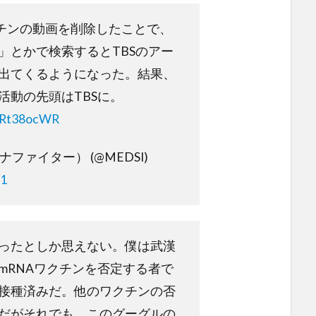
ワクチンの動画を削除したことで、
」とかで検索するとTBSのアー
出てくるようになった。結果、
活動の先頭はTBSに。
3eRt38ocWR
コロナファイター） (@MEDSI)
21
ったとしか思えない。僕は武漢
mRNAワクチンを否定する者で
接種済みだ。他のワクチンの否
だがそれでも、このグーグルの