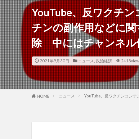
YouTube、反ワク
チンの副作用などに関
除 中にはチャンネル
2021年9月30日
ニュース
,
政治経済
2418vie
ニュース
YouTube、反ワクチンコ
HOME