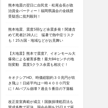
熊本地震の翌日に自民党・松尾会長が政
治資金パーティー！福岡県議会の金銭授
受疑惑に批判殺到！
熊本地震、震度5弱など余震多発！関連含
めて死者計28人に 猛暑で熱中症リスク
も！25カ国・地域などがお見舞い
【大地震】熊本で震度7、イオンモール大
爆発による被害多数！最大84センチの地
殻変動 震度5クラス余震も相次ぐ！
キオクシアHD、時価総額約３０兆円が吹
き飛ぶ！日経平均は一時４０００円安
に！AIバブル崩壊？過去５番目の下落幅
改正皇室典範が成立！国旗損壊処罰法も
賛成多数で可決 国会会期を25日まで延