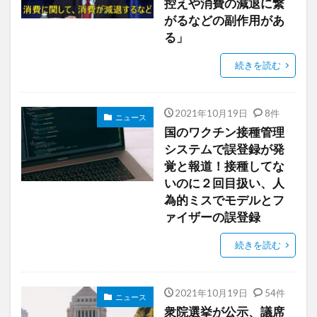
控えや消費の減退に繋
がるなどの副作用があ
る」
続きを読む
2021年10月19日
8件
ニュース
国のワクチン接種管理
システムで誤登録が発
覚と報道！接種してな
いのに２回目扱い、人
為的ミスでモデルとフ
ァイザーの誤登録
続きを読む
2021年10月19日
54件
ニュース
衆院選挙が公示、議席