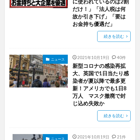
に使われているのは2割
だけ！」「法人税は何
故か引き下げ」「要は
お金持ち優遇だ」
続きを読む
2021年10月19日
40件
ニュース
新型コロナの感染再拡
大、英国で1日当たり感
染者が夏以降で最多更
新！アメリカでも1日8
万人 マスク撤廃で封
じ込め失敗か
続きを読む
2021年10月19日
21件
ニュース