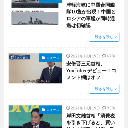
津軽海峡に中露合同艦
隊10隻が出現！中国と
ロシアの軍艦が同時通
過は初確認
続きを読む
2021年10月19日
67件
ニュース
安倍晋三元首相、
YouTuberデビュー！コ
メント欄はオフ
続きを読む
2021年10月19日
95件
ニュース
岸田文雄首相「消費税
を引き下げると、買い