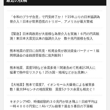
最近の投稿
「令和のプラザ合意」で円安終了か！？15年ぶりの日米協調為
替介入！日本が世界恐慌のトリガー、アメリカが最大警戒
【緊急】日米両政府が大規模な為替介入を実施！６円の円高観
測！東日本大震災以来の協調介入か 数十兆円規模を投入
熊本地震の翌日に自民党・松尾会長が政治資金パーティー！福
岡県議会の金銭授受疑惑に批判殺到！
熊本地震、震度5弱など余震多発！関連含めて死者計28人に
猛暑で熱中症リスクも！25カ国・地域などがお見舞い
【大地震】熊本で震度7、イオンモール大爆発による被害多
数！最大84センチの地殻変動 震度5クラス余震も相次ぐ！
キオクシアHD、時価総額約３０兆円が吹き飛ぶ！日経平均は
一時４０００円安に！AIバブル崩壊？過去５番目の下落幅