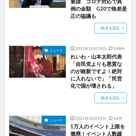
要請 コロナ対応で異
例の金額 G20で格差是
正の協議も
続きを読む
2021年10月29日
148件
ニュース
れいわ・山本太郎代表
「自民党よりも悪質な
のが維新ですよ！絶対
に入れないで」「民営
化で国が壊される」
続きを読む
2021年10月29日
16件
ニュース
1万人のイベント上限を
撤廃！イベント人数緩