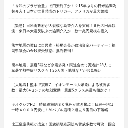
「令和のプラザ合意」で円安終了か！？15年ぶりの日米協調為
替介入！日本が世界恐慌のトリガー、アメリカが最大警戒
【緊急】日米両政府が大規模な為替介入を実施！６円の円高観
測！東日本大震災以来の協調介入か 数十兆円規模を投入
熊本地震の翌日に自民党・松尾会長が政治資金パーティー！福
岡県議会の金銭授受疑惑に批判殺到！
熊本地震、震度5弱など余震多発！関連含めて死者計28人に
猛暑で熱中症リスクも！25カ国・地域などがお見舞い
【大地震】熊本で震度7、イオンモール大爆発による被害多
数！最大84センチの地殻変動 震度5クラス余震も相次ぐ！
キオクシアHD、時価総額約３０兆円が吹き飛ぶ！日経平均は
一時４０００円安に！AIバブル崩壊？過去５番目の下落幅
改正皇室典範が成立！国旗損壊処罰法も賛成多数で可決 国会