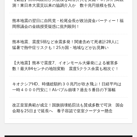
測！東日本大震災以来の協調介入か 数十兆円規模を投入
熊本地震の翌日に自民党・松尾会長が政治資金パーティー！福
岡県議会の金銭授受疑惑に批判殺到！
熊本地震、震度5弱など余震多発！関連含めて死者計28人に
猛暑で熱中症リスクも！25カ国・地域などがお見舞い
【大地震】熊本で震度7、イオンモール大爆発による被害多
数！最大84センチの地殻変動 震度5クラス余震も相次ぐ！
キオクシアHD、時価総額約３０兆円が吹き飛ぶ！日経平均は
一時４０００円安に！AIバブル崩壊？過去５番目の下落幅
改正皇室典範が成立！国旗損壊処罰法も賛成多数で可決 国会
会期を25日まで延長へ 養子容認で皇室クーデター懸念