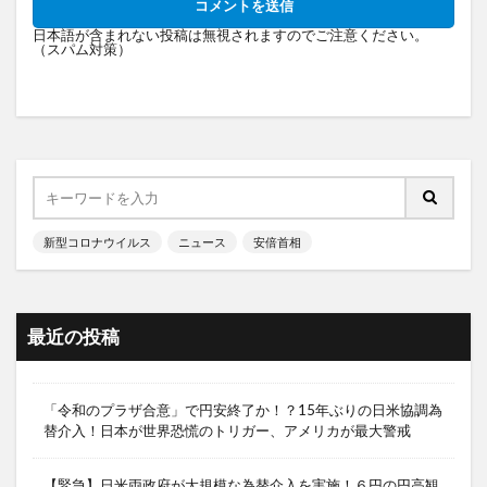
日本語が含まれない投稿は無視されますのでご注意ください。
（スパム対策）
新型コロナウイルス
ニュース
安倍首相
最近の投稿
「令和のプラザ合意」で円安終了か！？15年ぶりの日米協調為
替介入！日本が世界恐慌のトリガー、アメリカが最大警戒
【緊急】日米両政府が大規模な為替介入を実施！６円の円高観