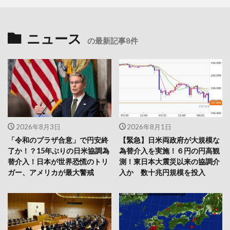
ニュース
の最新記事8件
2026年8月3日
2026年8月1日
「令和のプラザ合意」で円安終
【緊急】日米両政府が大規模な
了か！？15年ぶりの日米協調為
為替介入を実施！６円の円高観
替介入！日本が世界恐慌のトリ
測！東日本大震災以来の協調介
ガー、アメリカが最大警戒
入か 数十兆円規模を投入