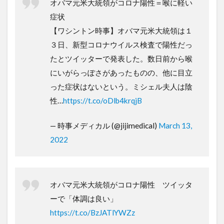
オバマ元米大統領がコロナ陽性＝喉に軽い
症状
【ワシントン時事】オバマ元米大統領は１
３日、新型コロナウイルス検査で陽性だっ
たとツイッターで発表した。数日前から喉
にいがらっぽさがあったものの、他に目立
った症状はないという。ミシェル夫人は陰
性…
https://t.co/oDlb4krqjB
— 時事メディカル (@jijimedical)
March 13,
2022
オバマ元米大統領がコロナ陽性 ツイッタ
ーで「体調は良い」
https://t.co/BzJATlYWZz