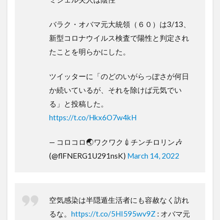
バラク・オバマ元大統領（６０）は3/13、
新型コロナウイルス検査で陽性と判定され
たことを明らかにした。
ツイッターに「のどのいがらっぽさが何日
か続いているが、それを除けば元気でい
る」と投稿した。
https://t.co/Hkx6O7w4kH
— コロコロ🌏ワクワク💉チンチロリン🎶
(@flFNERG1U291nsK)
March 14, 2022
空気感染は半隠遁生活者にも容赦なく訪れ
るな。
https://t.co/5HI595wv9Z
: オバマ元