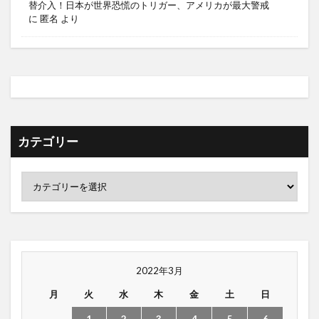
替介入！日本が世界恐慌のトリガー、アメリカが最大警戒
に
匿名
より
カテゴリー
2022年3月
月
火
水
木
金
土
日
1
2
3
4
5
6