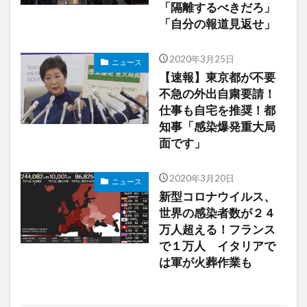
「隔離するべきだろ」
「自分の報道見返せ」
2020年3月25日
ニュース
【速報】東京都が不要
不急の外出自粛要請！
仕事も自宅を推奨！都
知事「感染爆発重大局
面です」
2020年3月20日
ニュース
新型コロナウイルス、
世界の感染者数が２４
万人超える！フランス
で１万人 イタリアで
は軍が火葬作業も