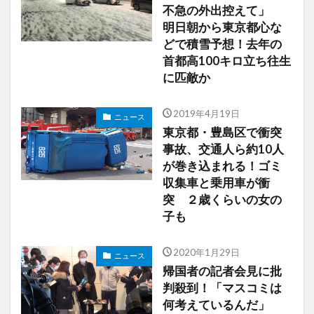
不急の外出控えて」
明日朝から東京都心な
どで積雪予想！去年の
首都高100キロ立ち往生
に匹敵か
2019年4月19日
ニュース
東京都・豊島区で衝突
事故、交通人ら約10人
が巻き込まれる！ゴミ
収集車と乗用車が衝
突 ２歳くらいの女の
子も
2020年1月29日
ニュース
帰国者の記者会見に批
判殺到！「マスコミは
何考えているんだ」