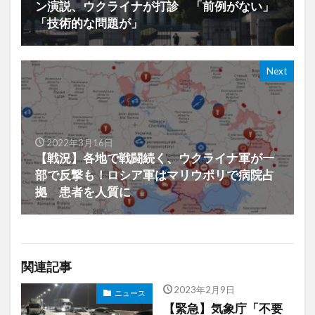
ン演説、ウクライナが打診 「前例がない」
「技術的な問題が」
Next
2022年3月16日
【戦況】各地で戦闘続く、ウクライナ軍が一
部で反撃も！ロシア軍はマリウポリで病院占
拠 患者を人質に
関連記事
2023年2月9日
ニュース
【緊急】気象庁「不要