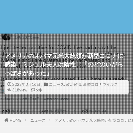
アメリカのオバマ元米大統領が新型コロナに
感染 ミシェル夫人は陰性 「のどのいがら
っぽさがあった」
2022年3月16日
ニュース
,
政治経済
,
新型コロナウイルス
318view
6件
HOME
ニュース
アメリカのオバマ元米大統領が新型コロナに