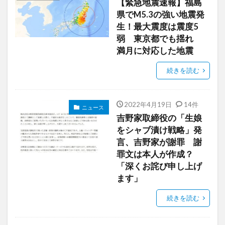
【緊急地震速報】福島
県でM5.3の強い地震発
生！最大震度は震度5
弱 東京都でも揺れ
満月に対応した地震
続きを読む
2022年4月19日
14件
ニュース
吉野家取締役の「生娘
をシャブ漬け戦略」発
言、吉野家が謝罪 謝
罪文は本人が作成？
「深くお詫び申し上げ
ます」
続きを読む