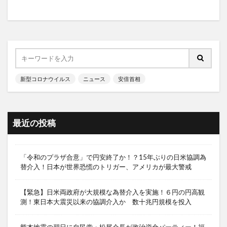
新型コロナウイルス
ニュース
安倍首相
最近の投稿
「令和のプラザ合意」で円安終了か！？15年ぶりの日米協調為
替介入！日本が世界恐慌のトリガー、アメリカが最大警戒
【緊急】日米両政府が大規模な為替介入を実施！６円の円高観
測！東日本大震災以来の協調介入か 数十兆円規模を投入