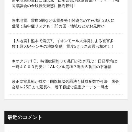
熊本地震の翌日に自民党・松尾会長が政治資金パーティー！福
岡県議会の金銭授受疑惑に批判殺到！
熊本地震、震度5弱など余震多発！関連含めて死者計28人に
猛暑で熱中症リスクも！25カ国・地域などがお見舞い
【大地震】熊本で震度7、イオンモール大爆発による被害多
数！最大84センチの地殻変動 震度5クラス余震も相次ぐ！
キオクシアHD、時価総額約３０兆円が吹き飛ぶ！日経平均は
一時４０００円安に！AIバブル崩壊？過去５番目の下落幅
改正皇室典範が成立！国旗損壊処罰法も賛成多数で可決 国会
会期を25日まで延長へ 養子容認で皇室クーデター懸念
最近のコメント