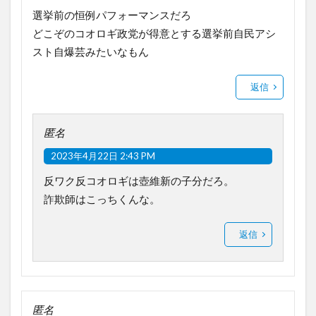
選挙前の恒例パフォーマンスだろ
どこぞのコオロギ政党が得意とする選挙前自民アシ
スト自爆芸みたいなもん
返信
匿名
2023年4月22日 2:43 PM
反ワク反コオロギは壺維新の子分だろ。
詐欺師はこっちくんな。
返信
匿名