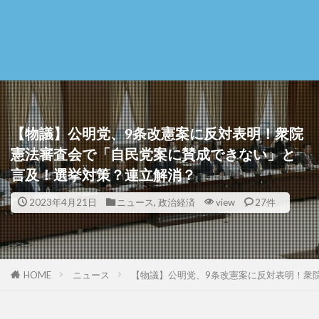
【物議】公明党、9条改憲案に反対表明！衆院
憲法審査会で「自民党案に賛成できない」と
言及！選挙対策？連立解消？
2023年4月21日
ニュース
,
政治経済
view
27件
HOME
ニュース
【物議】公明党、9条改憲案に反対表明！衆