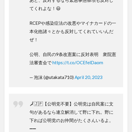
てくれよな！😃
RCEPや感染症法の改悪やマイナカードの一
本化他諸々とかも反対してくれていいんだ
ぜ！
公明、自民の9条改憲案に反対表明 衆院憲
法審査会で
https://t.co/OCEfelDaom
— 泡沫 (@utakata710)
April 20, 2023
🗾🇯🇵【公明党不要】公明党は自民案に文
句があるなら連立解消して野に下れ。野に
下れば公明党のお仲間がたくさんいるよ。
➖➖