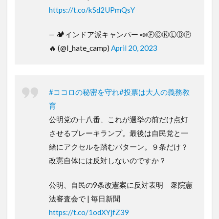
https://t.co/kSd2UPmQsY
— 🏕インドア派キャンパー 📣ⒻⒸⓀⓁⒹⓅ
🔥 (@I_hate_camp)
April 20, 2023
#ココロの秘密を守れ
#投票は大人の義務教
育
公明党の十八番、これが選挙の前だけ点灯
させるブレーキランプ。最後は自民党と一
緒にアクセルを踏むパターン。９条だけ？
改憲自体には反対しないのですか？
公明、自民の9条改憲案に反対表明 衆院憲
法審査会で | 毎日新聞
https://t.co/1odXYjfZ39