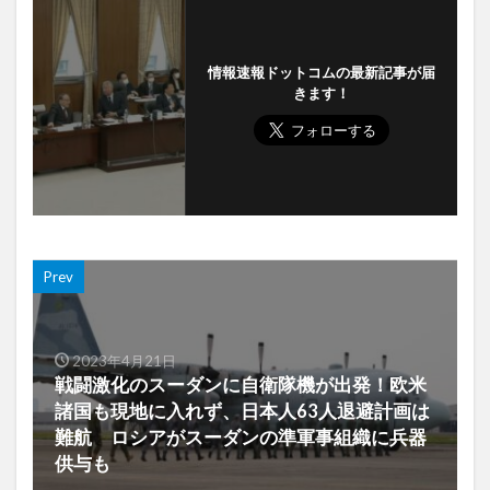
情報速報ドットコムの最新記事が届
きます！
Prev
2023年4月21日
戦闘激化のスーダンに自衛隊機が出発！欧米
諸国も現地に入れず、日本人63人退避計画は
難航 ロシアがスーダンの準軍事組織に兵器
供与も