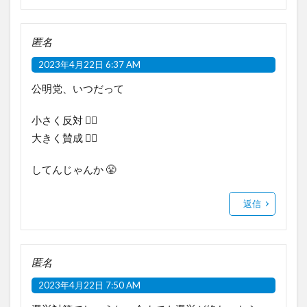
匿名
2023年4月22日 6:37 AM
公明党、いつだって
小さく反対 🙅‍♂️
大きく賛成 🙋‍♂️
してんじゃんか 😤
返信
匿名
2023年4月22日 7:50 AM