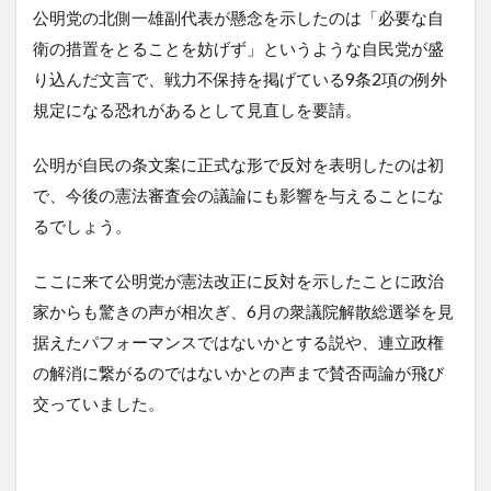
公明党の北側一雄副代表が懸念を示したのは「必要な自
衛の措置をとることを妨げず」というような自民党が盛
り込んだ文言で、戦力不保持を掲げている9条2項の例外
規定になる恐れがあるとして見直しを要請。
公明が自民の条文案に正式な形で反対を表明したのは初
で、今後の憲法審査会の議論にも影響を与えることにな
るでしょう。
ここに来て公明党が憲法改正に反対を示したことに政治
家からも驚きの声が相次ぎ、6月の衆議院解散総選挙を見
据えたパフォーマンスではないかとする説や、連立政権
の解消に繋がるのではないかとの声まで賛否両論が飛び
交っていました。