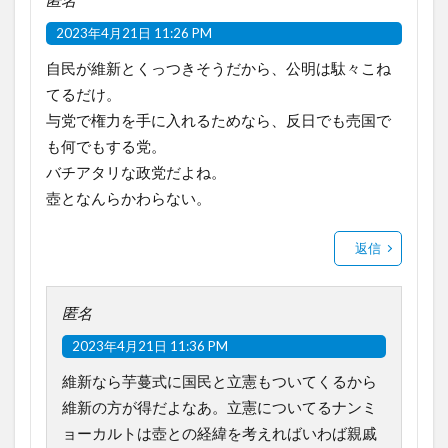
2023年4月21日 11:26 PM
自民が維新とくっつきそうだから、公明は駄々こね
てるだけ。
与党で権力を手に入れるためなら、反日でも売国で
も何でもする党。
バチアタリな政党だよね。
壺となんらかわらない。
返信
匿名
2023年4月21日 11:36 PM
維新なら芋蔓式に国民と立憲もついてくるから
維新の方が得だよなあ。立憲についてるナンミ
ョーカルトは壺との経緯を考えればいわば親戚