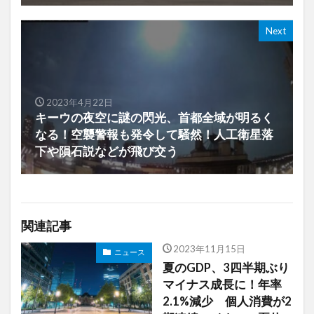
Next
2023年4月22日
キーウの夜空に謎の閃光、首都全域が明るく
なる！空襲警報も発令して騒然！人工衛星落
下や隕石説などが飛び交う
関連記事
2023年11月15日
ニュース
夏のGDP、3四半期ぶり
マイナス成長に！年率
2.1%減少 個人消費が2