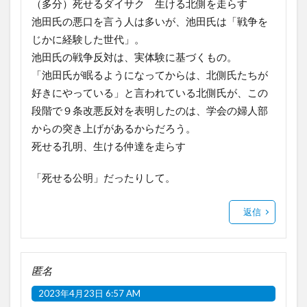
（多分）死せるダイサク 生ける北側を走らす
池田氏の悪口を言う人は多いが、池田氏は「戦争を
じかに経験した世代」。
池田氏の戦争反対は、実体験に基づくもの。
「池田氏が眠るようになってからは、北側氏たちが
好きにやっている」と言われている北側氏が、この
段階で９条改悪反対を表明したのは、学会の婦人部
からの突き上げがあるからだろう。
死せる孔明、生ける仲達を走らす
「死せる公明」だったりして。
返信
匿名
2023年4月23日 6:57 AM