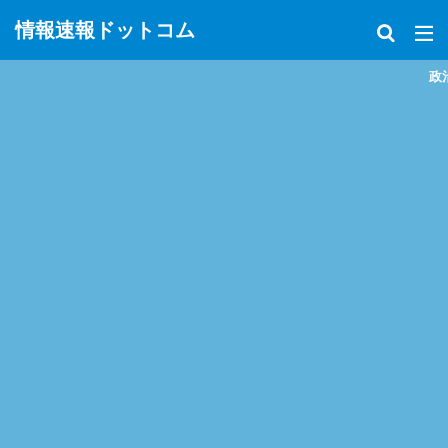
情報速報ドットコム
政治、経済、地震、放射