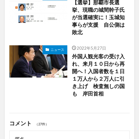
【選挙】那覇市長選
挙、現職の城間幹子氏
が当選確実に！玉城知
事らが支援 自公側は
敗北
2022年5月27日
ニュース
外国人観光客の受け入
れ、来月１０日から再
開へ！入国者数を１日
１万人から２万人に引
き上げ 検査無しの国
も 岸田首相
コメント
（27件）
匿名