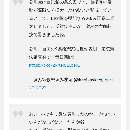
公明党は自民党の条文案では、自衛隊の活
動が際限なく拡大しかねないと警戒してい
るとして、自衛隊を明記する9条改正案に反
対しました。反対は良いが、突然の方向転
換で驚きましたね。
公明、自民の9条改憲案に反対表明 衆院憲
法審査会で（毎日新聞）
https://t.co/ZkXNSELbNL
— きみ🐑仮想きみ🌍🛸 (@kimixasleep)
April
20, 2023
おぉ…ハッキリ反対表明したのか、それはい
いんだが…どないしたんや😃
あと、反対するなら緊急事態条項も反対し