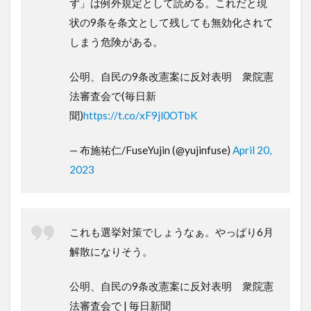
ず」は例外規定として読める。これだと現
状の9条を条文として残しても無効化されて
しまう危険がある。
公明、自民の9条改憲案に反対表明 衆院憲
法審査会で(毎日新
聞)
https://t.co/xF9jl0OTbK
— 布施祐仁/FuseYujin (@yujinfuse)
April 20,
2023
これも選挙対策でしょうなぁ。やっぱり6月
解散になりそう。
公明、自民の9条改憲案に反対表明 衆院憲
法審査会で | 毎日新聞