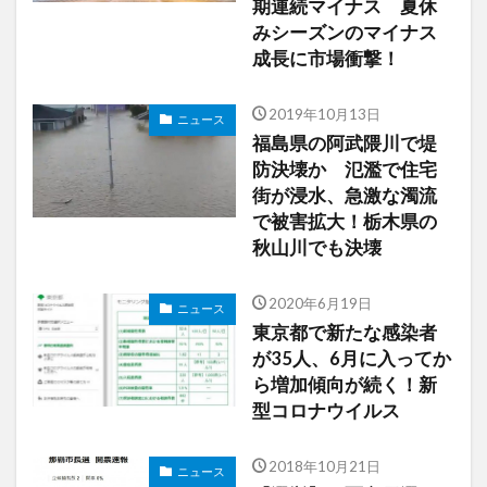
期連続マイナス 夏休
みシーズンのマイナス
成長に市場衝撃！
2019年10月13日
ニュース
福島県の阿武隈川で堤
防決壊か 氾濫で住宅
街が浸水、急激な濁流
で被害拡大！栃木県の
秋山川でも決壊
2020年6月19日
ニュース
東京都で新たな感染者
が35人、6月に入ってか
ら増加傾向が続く！新
型コロナウイルス
2018年10月21日
ニュース