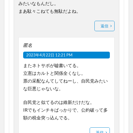
みたいなもんだし。
まあ駄々こねても無駄だよね。
返信
匿名
2023年4月22日 12:21 PM
またネトサポが嘘書いてる。
立憲はカルトと関係全くなし。
票の采配なんてしてねーし、自民党みたい
な巨悪じゃないな。
自民党と似てるのは維新だけだな。
IRでもインチキばっかりで、公約破って多
額の税金突っ込んでる。
返信