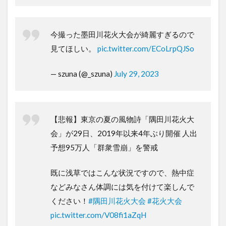
今撮った墨田川花火大会が綺麗すぎるので
見てほしい。
pic.twitter.com/ECoLrpQJSo
— szuna (@_szuna)
July 29, 2023
【悲報】東京の夏の風物詩「隅田川花火大
会」が29日、2019年以来4年ぶり開催 人出
予想95万人「群衆雪崩」を警戒
既に浅草ではこんな状況ですので、熱中症
などみなさん体調には気を付けて楽しんで
ください！
#隅田川花火大会
#花火大会
pic.twitter.com/V08fi1aZqH