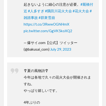
起きないように細心の注意が必要。
#厩橋付
近
#人多すぎ
#隅田川花火大会
#花火大会
#
雑踏事故
#群衆雪崩
https://t.co/3RwwOGNHmX
pic.twitter.com/GgVK5koXQ2
— 爆サイ.com【公式】ツイッター
(@bakusai_com)
July 29, 2023
🎐夏の風物詩🎐
今年は各地で久々の花火大会が開催されま
すね。
やっぱり嬉しいです。
4年ぶりの