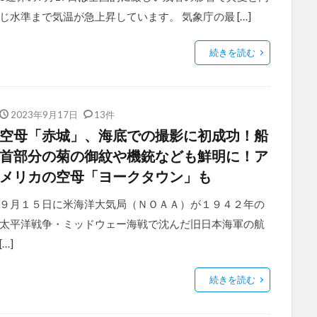
じ水準まで気温が急上昇しています。 気象庁の最 […]
続きを読む
2023年9月17日
13件
空母「赤城」、海底での撮影に初成功！船
首部分の菊の御紋や機銃なども鮮明に！ア
メリカの空母「ヨークタウン」も
９月１５日に米海洋大気局（ＮＯＡＡ）が１９４２年の
太平洋戦争・ミッドウェー海戦で沈んだ旧日本海軍の航
[…]
続きを読む