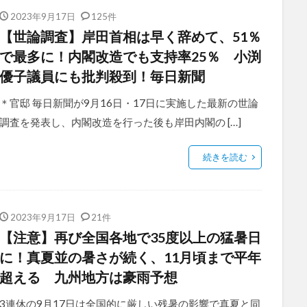
2023年9月17日
125件
【世論調査】岸田首相は早く辞めて、51％
で最多に！内閣改造でも支持率25％ 小渕
優子議員にも批判殺到！毎日新聞
＊官邸 毎日新聞が9月16日・17日に実施した最新の世論
調査を発表し、内閣改造を行った後も岸田内閣の […]
続きを読む
2023年9月17日
21件
【注意】再び全国各地で35度以上の猛暑日
に！真夏並の暑さが続く、11月頃まで平年
超える 九州地方は豪雨予想
3連休の9月17日は全国的に厳しい残暑の影響で真夏と同