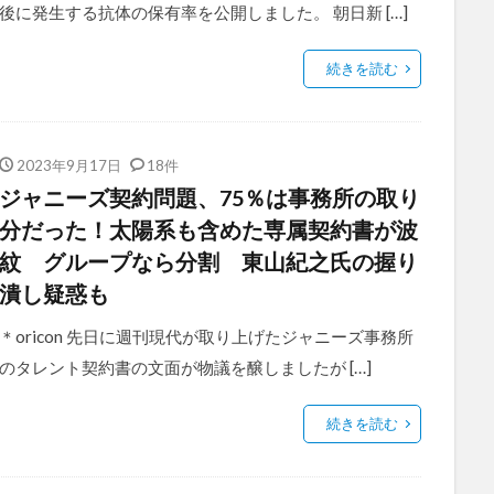
後に発生する抗体の保有率を公開しました。 朝日新 […]
続きを読む
2023年9月17日
18件
ジャニーズ契約問題、75％は事務所の取り
分だった！太陽系も含めた専属契約書が波
紋 グループなら分割 東山紀之氏の握り
潰し疑惑も
＊oricon 先日に週刊現代が取り上げたジャニーズ事務所
のタレント契約書の文面が物議を醸しましたが […]
続きを読む