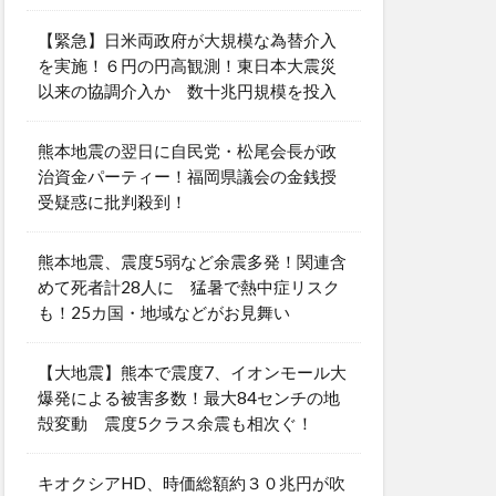
【緊急】日米両政府が大規模な為替介入
を実施！６円の円高観測！東日本大震災
以来の協調介入か 数十兆円規模を投入
熊本地震の翌日に自民党・松尾会長が政
治資金パーティー！福岡県議会の金銭授
受疑惑に批判殺到！
熊本地震、震度5弱など余震多発！関連含
めて死者計28人に 猛暑で熱中症リスク
も！25カ国・地域などがお見舞い
【大地震】熊本で震度7、イオンモール大
爆発による被害多数！最大84センチの地
殻変動 震度5クラス余震も相次ぐ！
キオクシアHD、時価総額約３０兆円が吹