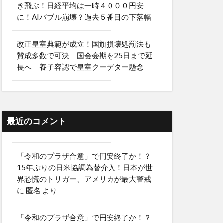
き飛ぶ！日経平均は一時４０００円安
に！AIバブル崩壊？過去５番目の下落幅
改正皇室典範が成立！国旗損壊処罰法も
賛成多数で可決 国会会期を25日まで延
長へ 養子容認で皇室クーデター懸念
最近のコメント
「令和のプラザ合意」で円安終了か！？
15年ぶりの日米協調為替介入！日本が世
界恐慌のトリガー、アメリカが最大警戒
に
匿名
より
「令和のプラザ合意」で円安終了か！？