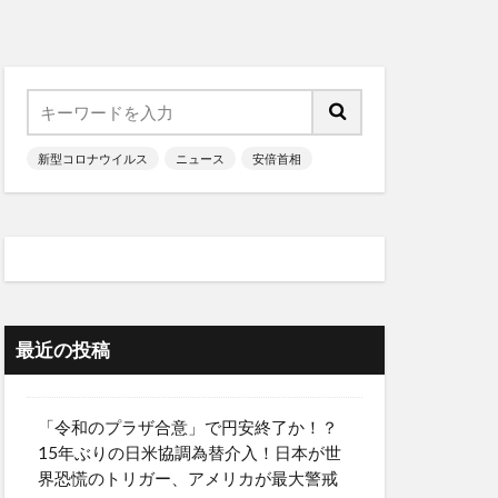
新型コロナウイルス
ニュース
安倍首相
最近の投稿
「令和のプラザ合意」で円安終了か！？
15年ぶりの日米協調為替介入！日本が世
界恐慌のトリガー、アメリカが最大警戒