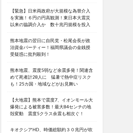
【緊急】日米両政府が大規模な為替介入
を実施！６円の円高観測！東日本大震災
以来の協調介入か 数十兆円規模を投入
熊本地震の翌日に自民党・松尾会長が政
治資金パーティー！福岡県議会の金銭授
受疑惑に批判殺到！
熊本地震、震度5弱など余震多発！関連含
めて死者計28人に 猛暑で熱中症リスク
も！25カ国・地域などがお見舞い
【大地震】熊本で震度7、イオンモール大
爆発による被害多数！最大84センチの地
殻変動 震度5クラス余震も相次ぐ！
キオクシアHD、時価総額約３０兆円が吹