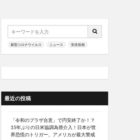
新型コロナウイルス
ニュース
安倍首相
最近の投稿
「令和のプラザ合意」で円安終了か！？
15年ぶりの日米協調為替介入！日本が世
界恐慌のトリガー、アメリカが最大警戒