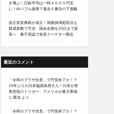
き飛ぶ！日経平均は一時４０００円安
に！AIバブル崩壊？過去５番目の下落幅
改正皇室典範が成立！国旗損壊処罰法も
賛成多数で可決 国会会期を25日まで延
長へ 養子容認で皇室クーデター懸念
最近のコメント
「令和のプラザ合意」で円安終了か！？
15年ぶりの日米協調為替介入！日本が世
界恐慌のトリガー、アメリカが最大警戒
に
匿名
より
「令和のプラザ合意」で円安終了か！？