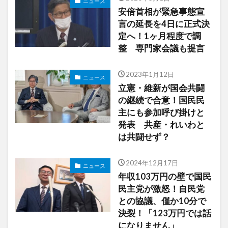
ニュース
安倍首相が緊急事態宣
言の延長を4日に正式決
定へ！1ヶ月程度で調
整 専門家会議も提言
2023年1月12日
ニュース
立憲・維新が国会共闘
の継続で合意！国民民
主にも参加呼び掛けと
発表 共産・れいわと
は共闘せず？
2024年12月17日
ニュース
年収103万円の壁で国民
民主党が激怒！自民党
との協議、僅か10分で
決裂！「123万円では話
になりません」