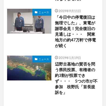
2019年9月11日
ニュース
「今日中の停電復旧は
無理でした」、東電が
謝罪会見！完全復旧の
見通しは・・・ 関東
地方の約47万軒で停電
が続く
2019年1月19日
ニュース
辺野古基地の賛否を問
う県民投票、有権者の
約3割が投票でき
ず・・・ 5つの市が不
参加 枝野氏「首長提
訴を」