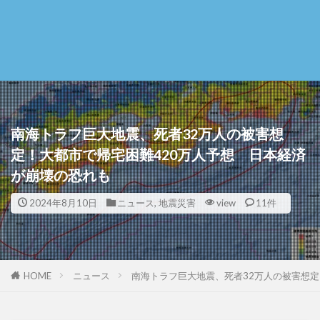
南海トラフ巨大地震、死者32万人の被害想
定！大都市で帰宅困難420万人予想 日本経済
が崩壊の恐れも
2024年8月10日
ニュース
,
地震災害
view
11件
HOME
ニュース
南海トラフ巨大地震、死者32万人の被害想定