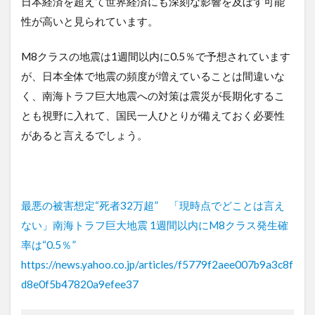
日本経済を超えて世界経済にも深刻な影響を及ぼす可能
性が高いと見られています。
M8クラスの地震は1週間以内に0.5％で予想されています
が、日本全体で地震の頻度が増えていることは間違いな
く、南海トラフ巨大地震への対策は震災が長期化するこ
とも視野に入れて、国民一人ひとりが備えておく必要性
があると言えるでしょう。
最悪の被害想定“死者32万超” 「現時点でどことは言え
ない」南海トラフ巨大地震 1週間以内にM8クラス発生確
率は“0.5％”
https://news.yahoo.co.jp/articles/f5779f2aee007b9a3c8f
d8e0f5b47820a9efee37