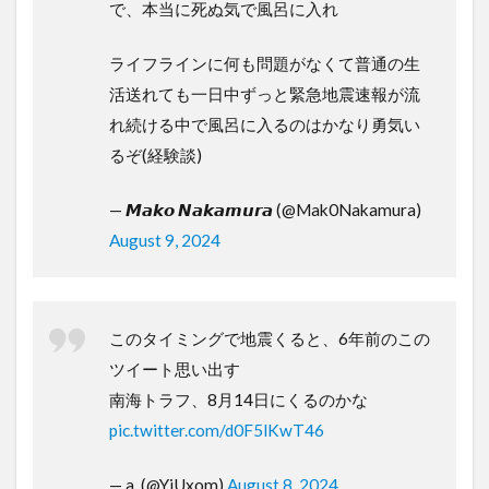
で、本当に死ぬ気で風呂に入れ
ライフラインに何も問題がなくて普通の生
活送れても一日中ずっと緊急地震速報が流
れ続ける中で風呂に入るのはかなり勇気い
るぞ(経験談)
— 𝙈𝙖𝙠𝙤 𝙉𝙖𝙠𝙖𝙢𝙪𝙧𝙖 (@Mak0Nakamura)
August 9, 2024
このタイミングで地震くると、6年前のこの
ツイート思い出す
南海トラフ、8月14日にくるのかな
pic.twitter.com/d0F5lKwT46
— a. (@YjUxom)
August 8, 2024