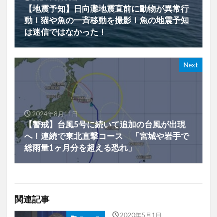
【地震予知】日向灘地震直前に動物が異常行
動！猫や魚の一斉移動を撮影！魚の地震予知
は迷信ではなかった！
Next
2024年8月11日
【警戒】台風5号に続いて追加の台風が出現
へ！連続で東北直撃コース 「宮城や岩手で
総雨量1ヶ月分を超える恐れ」
関連記事
2020年5月1日