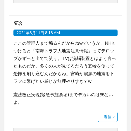
匿名
2024年8月11日 8:18 AM
ここの管理人まで煽るんだからねwていうか、NHK
つけると「南海トラフ大地震注意情報」ってテロッ
プがずっと出てて笑う。TVは洗脳装置とはよく言っ
たものだか、多くの人が見てるだろう五輪を使って
恐怖を刷り込むんだからね。宮崎が震源の地震をト
ラフに繋げたい感じが無理やりすぎてw
憲法改正実現(緊急事態条項)までデカいのは来ない
よ。
返信