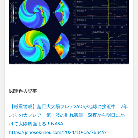
関連過去記事
【厳重警戒】超巨大太陽フレアX9.0が地球に接近中！7年
ぶりの大フレア 第一波の乱れ観測、深夜から明日にか
けて太陽風強まる！NASA
https://johosokuhou.com/2024/10/06/76349/