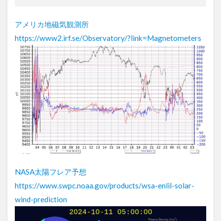
アメリカ地磁気観測所
https://www2.irf.se/Observatory/?link=Magnetometers
NASA太陽フレア予想
https://www.swpc.noaa.gov/products/wsa-enlil-solar-
wind-prediction