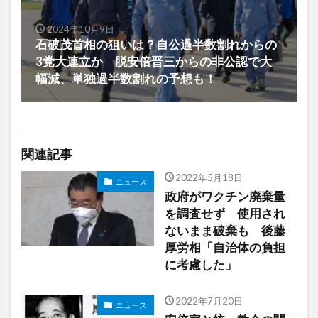
2024年10月9日
石破茂首相の狙いは？自公過半数割れからの
3党大連立か 脱安倍晋三からの非公認で大
幅減、単独過半数割れの予想も！
関連記事
2022年5月18日
ニュース
政府がワクチン廃棄量
を調査せず 使用され
ないまま破棄も 後藤
厚労相「自治体の負担
に考慮した」
2022年7月20日
ニュース