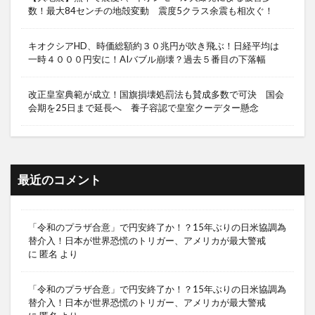
数！最大84センチの地殻変動 震度5クラス余震も相次ぐ！
キオクシアHD、時価総額約３０兆円が吹き飛ぶ！日経平均は
一時４０００円安に！AIバブル崩壊？過去５番目の下落幅
改正皇室典範が成立！国旗損壊処罰法も賛成多数で可決 国会
会期を25日まで延長へ 養子容認で皇室クーデター懸念
最近のコメント
「令和のプラザ合意」で円安終了か！？15年ぶりの日米協調為
替介入！日本が世界恐慌のトリガー、アメリカが最大警戒
に
匿名
より
「令和のプラザ合意」で円安終了か！？15年ぶりの日米協調為
替介入！日本が世界恐慌のトリガー、アメリカが最大警戒