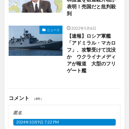
表明！売国だと批判殺
到
2022年5月6日
ニュース
【速報】ロシア軍艦
「アドミラル・マカロ
フ」、攻撃受けて沈没
か ウクライナメディ
アが報道 大型のフリ
ゲート艦
コメント
（4件）
匿名
2024年10月9日 7:22 PM