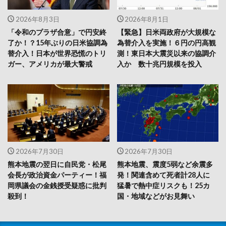
2026年8月3日
2026年8月1日
「令和のプラザ合意」で円安終
【緊急】日米両政府が大規模な
了か！？15年ぶりの日米協調為
為替介入を実施！６円の円高観
替介入！日本が世界恐慌のトリ
測！東日本大震災以来の協調介
ガー、アメリカが最大警戒
入か 数十兆円規模を投入
2026年7月30日
2026年7月30日
熊本地震の翌日に自民党・松尾
熊本地震、震度5弱など余震多
会長が政治資金パーティー！福
発！関連含めて死者計28人に
岡県議会の金銭授受疑惑に批判
猛暑で熱中症リスクも！25カ
殺到！
国・地域などがお見舞い