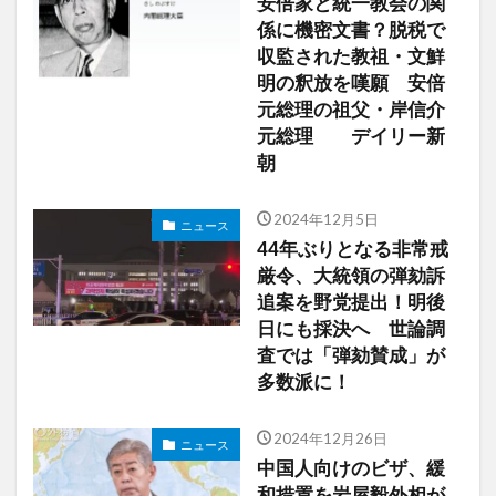
安倍家と統一教会の関
係に機密文書？脱税で
収監された教祖・文鮮
明の釈放を嘆願 安倍
元総理の祖父・岸信介
元総理 デイリー新
朝
2024年12月5日
ニュース
44年ぶりとなる非常戒
厳令、大統領の弾劾訴
追案を野党提出！明後
日にも採決へ 世論調
査では「弾劾賛成」が
多数派に！
2024年12月26日
ニュース
中国人向けのビザ、緩
和措置を岩屋毅外相が