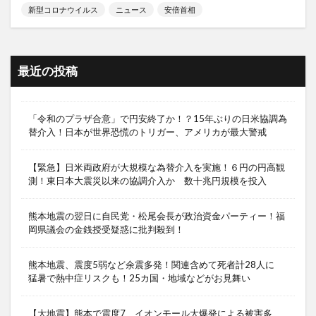
新型コロナウイルス
ニュース
安倍首相
最近の投稿
「令和のプラザ合意」で円安終了か！？15年ぶりの日米協調為
替介入！日本が世界恐慌のトリガー、アメリカが最大警戒
【緊急】日米両政府が大規模な為替介入を実施！６円の円高観
測！東日本大震災以来の協調介入か 数十兆円規模を投入
熊本地震の翌日に自民党・松尾会長が政治資金パーティー！福
岡県議会の金銭授受疑惑に批判殺到！
熊本地震、震度5弱など余震多発！関連含めて死者計28人に
猛暑で熱中症リスクも！25カ国・地域などがお見舞い
【大地震】熊本で震度7、イオンモール大爆発による被害多