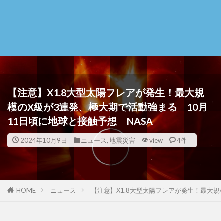
【注意】X1.8大型太陽フレアが発生！最大規
模のX級が3連発、極大期で活動強まる 10月
11日頃に地球と接触予想 NASA
2024年10月9日
ニュース
,
地震災害
view
4件
HOME
ニュース
【注意】X1.8大型太陽フレアが発生！最大規