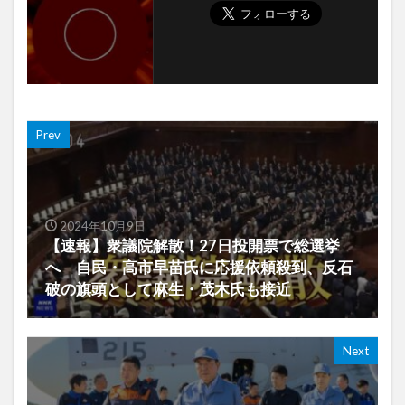
Prev
2024年10月9日
【速報】衆議院解散！27日投開票で総選挙
へ 自民・高市早苗氏に応援依頼殺到、反石
破の旗頭として麻生・茂木氏も接近
Next