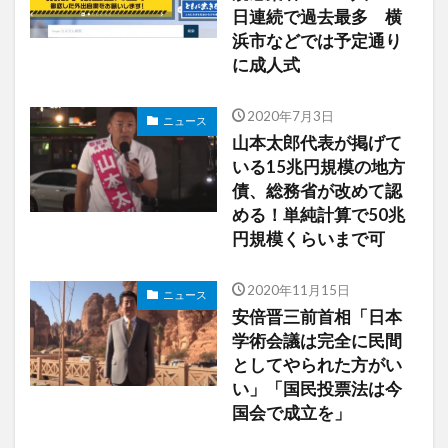
日連続で過去最多 横
浜市などでは予定通り
に成人式
2020年7月3日
ニュース
山本太郎代表が掲げて
いる15兆円規模の地方
債、総務省が改めて認
める！単純計算で50兆
円規模くらいまで可
2020年11月15日
ニュース
安倍晋三前首相「日本
学術会議は完全に民間
としてやられた方がい
い」「国民投票法は今
国会で成立を」