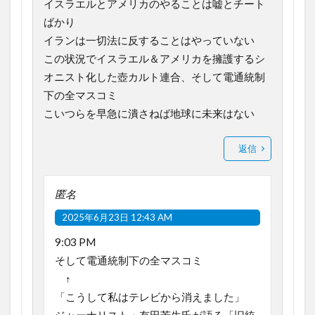
イスラエルとアメリカのやることは嘘とチート
ばかり
イランは一切法に反することはやっていない
この状況でイスラエル＆アメリカを擁護するシ
オニスト化した壺カルト連合、そして電通統制
下の全マスコミ
こいつらを早急に潰さねば地球に未来はない
返信
匿名
2025年6月23日 12:43 AM
9:03 PM
そして電通統制下の全マスコミ
↑
「こうして私はテレビから消えました」
ジャーナリスト・有田芳生氏が語る「旧統