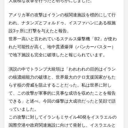
大規模な攻撃を行ったと明らかにしました。
アメリカ軍の攻撃はイランの核関連施設を標的にして行
われ、ナタンズとフォルドゥ、イスファハンにある核施
設3ヶ所に打撃を与えたと報告。
世界一高いと言われているステルス爆撃機「B2」が使わ
れた可能性が高く、地中貫通爆弾（バンカーバスター）
で地下施設も完全に破壊したと報じられています。
演説の中でトランプ大統領は「われわれの目的はイラン
の核濃縮能力の破壊と、世界最大のテロ支援国家がもた
らす核の脅威を阻止することだった。私は世界に対し
て、この攻撃が軍事的に見事な成功を収めたことを報告
できる」と述べ、今回の爆撃は大成功だったと笑顔で語
っていました。
この攻撃に対してイランもミサイル40発をイスラエルの
国際空港や政府関連施設に向けて発射し、イスラエルと