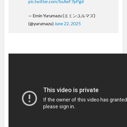
pic.twitter.com/SoAeF7pPgd
— Emin Yurumazu (エミンユルマズ)
(@yurumazu)
June 22, 2025