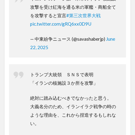
攻撃を受け紅海を通る米の軍艦・商船全て
を攻撃すると宣言
#第三次世界大戦
pic.twitter.com/gRQ6xx0D9U
— 中東紛争ニュース (@savashaberjp)
June
22, 2025
トランプ大統領 ＳＮＳで表明
「イランの核施設３か所を攻撃」
絶対に踏み込むべきでなかったと思う。
大義名分のため、イランイラク戦争の時の
ような理由を、これから捏造するもしれな
い。