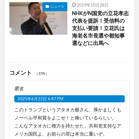
2019年10月28日
ニュース
NHKがN国党の立花孝志
代表を提訴！受信料の
支払い要請！立花氏は
海老名市長選や都知事
選などに出馬へ
コメント
（37件）
匿名
2025年6月22日 6:47 PM
このトランプというアタオカ爺さん、厚かましくも
ノーベル平和賞をよこせ！と喚いているらしい。
こんなアタオカに権力を持たせた、共和党支持なア
メリカ国民よ、お前らの罪は本当に重いぞ。