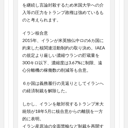
を継続し言論封殺するため米国大学への介
入等の圧力をトランプ政権は強めているも
のと考えられます。
イラン核合意
2015年、イランが米英独仏中ロの6カ国に
約束した核関連活動制約の取り決め。IAEA
の規定より厳しい濃縮ウランの貯蔵量を
300キロ以下、濃縮度は3.67%に制限、遠
心分離機の稼働数の削減等も合意。
６か国は義務履行の見返りとしてイランへ
の経済制裁を解除した。
しかし、イランを敵対視するトランプ米大
統領が18年5月に核合意からの離脱を一方
的に表明。
イラン産原油の全面禁輸など制裁を再開す