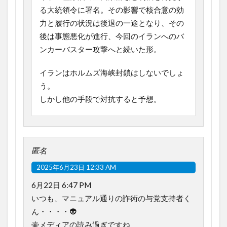
る大統領令に署名。その影響で核合意の効
力と履行の状況は後退の一途となり、その
後は事態悪化が進行、今回のイランへのバ
ンカーバスター攻撃へと続いた形。
イランはホルムズ海峡封鎖はしないでしょ
う。
しかし他の手段で対抗すると予想。
匿名
2025年6月23日 12:33 AM
6月22日 6:47 PM
いつも、マニュアル通りの詐術の与党支持者く
ん・・・・👽️
壷メディアの読み過ぎですね