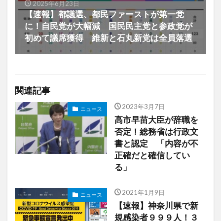
2025年6月23日
【速報】都議選、都民ファーストが第一党
に！自民党が大幅減 国民民主党と参政党が
初めて議席獲得 維新と石丸新党は全員落選
関連記事
2023年3月7日
ニュース
高市早苗大臣が辞職を
否定！総務省は行政文
書と認定 「内容が不
正確だと確信してい
る」
2021年1月9日
ニュース
【速報】神奈川県で新
規感染者９９９人！３