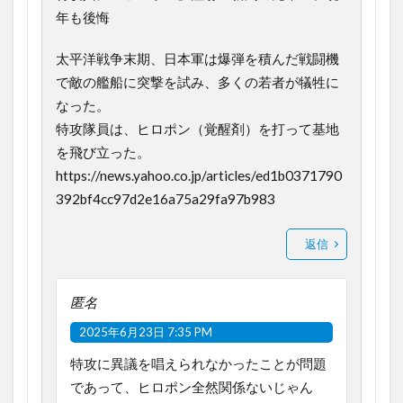
年も後悔
太平洋戦争末期、日本軍は爆弾を積んだ戦闘機
で敵の艦船に突撃を試み、多くの若者が犠牲に
なった。
特攻隊員は、ヒロポン（覚醒剤）を打って基地
を飛び立った。
https://news.yahoo.co.jp/articles/ed1b0371790
392bf4cc97d2e16a75a29fa97b983
返信
匿名
2025年6月23日 7:35 PM
特攻に異議を唱えられなかったことが問題
であって、ヒロポン全然関係ないじゃん