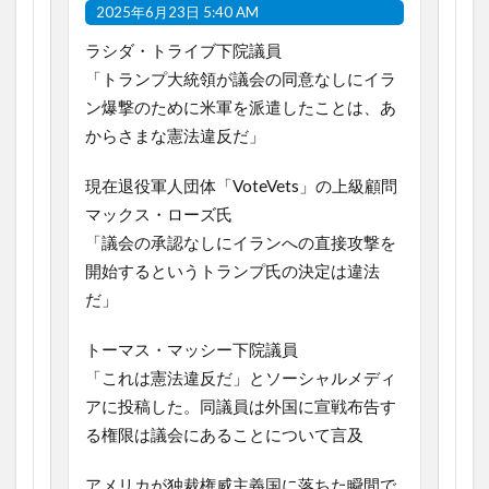
2025年6月23日 5:40 AM
ラシダ・トライブ下院議員
「トランプ大統領が議会の同意なしにイラ
ン爆撃のために米軍を派遣したことは、あ
からさまな憲法違反だ」
現在退役軍人団体「VoteVets」の上級顧問
マックス・ローズ氏
「議会の承認なしにイランへの直接攻撃を
開始するというトランプ氏の決定は違法
だ」
トーマス・マッシー下院議員
「これは憲法違反だ」とソーシャルメディ
アに投稿した。同議員は外国に宣戦布告す
る権限は議会にあることについて言及
アメリカが独裁権威主義国に落ちた瞬間で