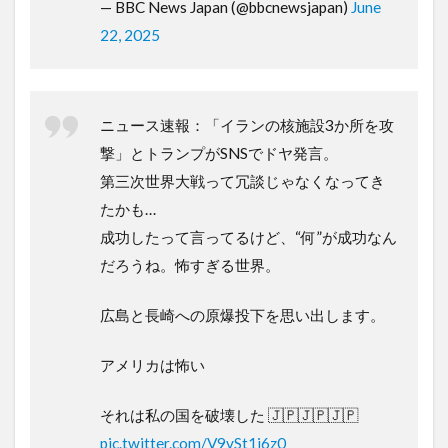
— BBC News Japan (@bbcnewsjapan)
June
22, 2025
ニュース速報：「イランの核施設3か所を攻
撃」とトランプがSNSでドヤ発言。
第三次世界大戦って冗談じゃなくなってき
たかも…
成功したって言ってるけど、“何”が成功なん
だろうね。怖すぎる世界。
広島と長崎への原爆投下を思い出します。
アメリカは怖い
それは私の国を破壊した 🇯🇵🇯🇵🇯🇵
pic.twitter.com/V9vSt1j6z0