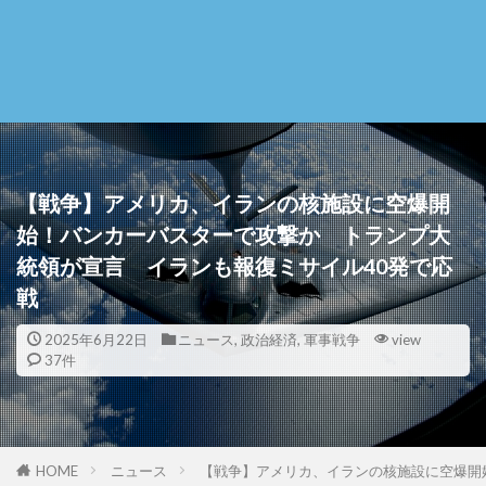
【戦争】アメリカ、イランの核施設に空爆開
始！バンカーバスターで攻撃か トランプ大
統領が宣言 イランも報復ミサイル40発で応
戦
2025年6月22日
ニュース
,
政治経済
,
軍事戦争
view
37件
HOME
ニュース
【戦争】アメリカ、イランの核施設に空爆開