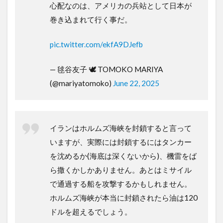
心配なのは、アメリカの兵站として日本が
巻き込まれて行く事だ。
pic.twitter.com/ekfA9DJefb
— 毬谷友子 🕊 TOMOKO MARIYA
(@mariyatomoko)
June 22, 2025
イランはホルムズ海峡を封鎖すると言って
いますが、実際には封鎖するにはタンカー
を沈めるか(海底は深くないから)、機雷をば
ら撒くかしかありません。あとはミサイル
で通過する船を攻撃するかもしれません。
ホルムズ海峡が本当に封鎖されたら油は120
ドルを超えるでしょう。