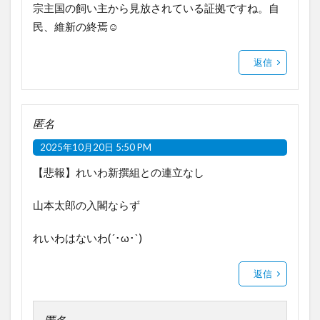
宗主国の飼い主から見放されている証拠ですね。自
民、維新の終焉☺️
返信
匿名
2025年10月20日 5:50 PM
【悲報】れいわ新撰組との連立なし
山本太郎の入閣ならず
れいわはないわ(´･ω･`)
返信
匿名