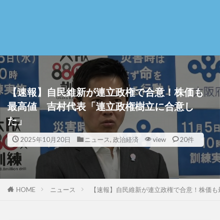
【速報】自民維新が連立政権で合意！株価も
最高値 吉村代表「連立政権樹立に合意し
た」
2025年10月20日
ニュース
,
政治経済
view
20件
HOME
ニュース
【速報】自民維新が連立政権で合意！株価も