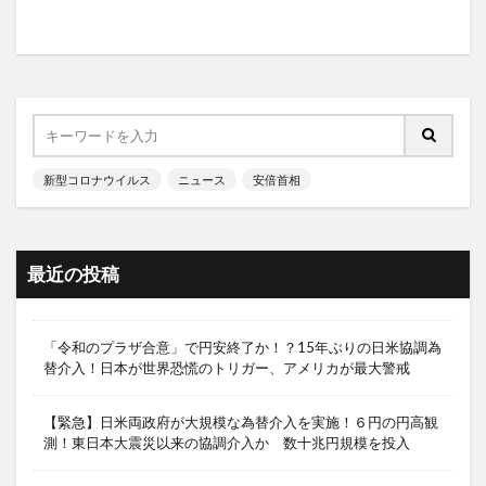
新型コロナウイルス
ニュース
安倍首相
最近の投稿
「令和のプラザ合意」で円安終了か！？15年ぶりの日米協調為
替介入！日本が世界恐慌のトリガー、アメリカが最大警戒
【緊急】日米両政府が大規模な為替介入を実施！６円の円高観
測！東日本大震災以来の協調介入か 数十兆円規模を投入