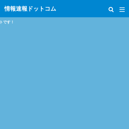
情報速報ドットコム
政治、経済