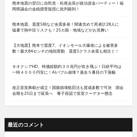
熊本地震の翌日に自民党・松尾会長が政治資金パーティー！福
岡県議会の金銭授受疑惑に批判殺到！
熊本地震、震度5弱など余震多発！関連含めて死者計28人に
猛暑で熱中症リスクも！25カ国・地域などがお見舞い
【大地震】熊本で震度7、イオンモール大爆発による被害多
数！最大84センチの地殻変動 震度5クラス余震も相次ぐ！
キオクシアHD、時価総額約３０兆円が吹き飛ぶ！日経平均は
一時４０００円安に！AIバブル崩壊？過去５番目の下落幅
改正皇室典範が成立！国旗損壊処罰法も賛成多数で可決 国会
会期を25日まで延長へ 養子容認で皇室クーデター懸念
最近のコメント