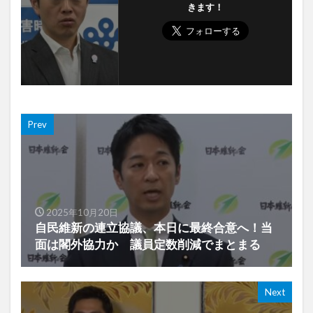
きます！
Prev
2025年10月20日
自民維新の連立協議、本日に最終合意へ！当
面は閣外協力か 議員定数削減でまとまる
Next