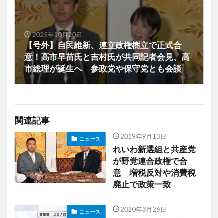
2025年10月20日
【号外】自民維新、連立政権樹立で正式合
意！高市早苗氏と吉村氏が共同記者会見、高
市総理が誕生へ 参政党や保守党とも会談
関連記事
2019年9月13日
ニュース
れいわ新選組と共産党
が野党連合政権で合
意 増税反対や消費税
廃止で政策一致
2020年3月26日
ニュース