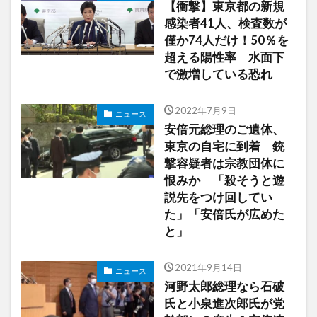
【衝撃】東京都の新規
感染者41人、検査数が
僅か74人だけ！50％を
超える陽性率 水面下
で激増している恐れ
2022年7月9日
ニュース
安倍元総理のご遺体、
東京の自宅に到着 銃
撃容疑者は宗教団体に
恨みか 「殺そうと遊
説先をつけ回してい
た」「安倍氏が広めた
と」
2021年9月14日
ニュース
河野太郎総理なら石破
氏と小泉進次郎氏が党