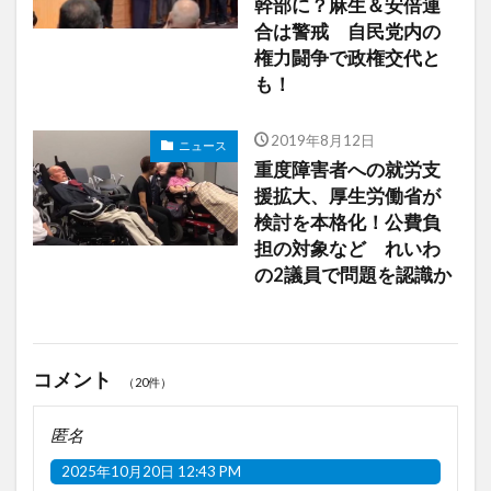
幹部に？麻生＆安倍連
合は警戒 自民党内の
権力闘争で政権交代と
も！
2019年8月12日
ニュース
重度障害者への就労支
援拡大、厚生労働省が
検討を本格化！公費負
担の対象など れいわ
の2議員で問題を認識か
コメント
（20件）
匿名
2025年10月20日 12:43 PM