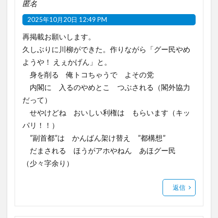
匿名
2025年10月20日 12:49 PM
再掲載お願いします。
久しぶりに川柳ができた。作りながら「グー民やめ
ようや！ えぇかげん」と。
身を削る 俺トコちゃうで よその党
内閣に 入るのやめとこ つぶされる（閣外協力
だって）
せやけどね おいしい利権は もらいます（キッ
パリ！！）
”副首都”は かんばん架け替え ”都構想”
だまされる ほうがアホやねん あほグー民
（少々字余り）
返信