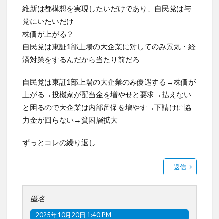
維新は都構想を実現したいだけであり、自民党は与
党にいたいだけ
株価が上がる？
自民党は東証1部上場の大企業に対してのみ景気・経
済対策をするんだから当たり前だろ
自民党は東証1部上場の大企業のみ優遇する→株価が
上がる→投機家が配当金を増やせと要求→払えない
と困るので大企業は内部留保を増やす→下請けに協
力金が回らない→貧困層拡大
ずっとコレの繰り返し
返信
匿名
2025年10月20日 1:40 PM