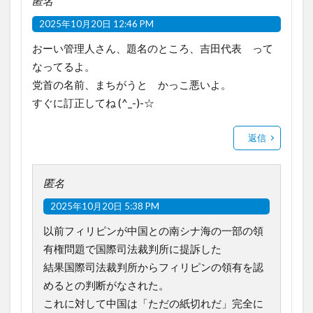
匿名
2025年10月20日 12:46 PM
おーい管理人さん、題名のところ、吉田代表 って
なってるよ。
党首の名前、まちがうと かっこ悪いよ。
すぐに訂正してね (^_-)-☆
返信
匿名
2025年10月20日 5:38 PM
以前フィリピンが中国との南シナ海の一部の領
有権問題で国際司法裁判所に提訴した
結果国際司法裁判所からフィリピンの領有を認
めるとの判断がなされた。
これに対して中国は「ただの紙切れだ」完全に