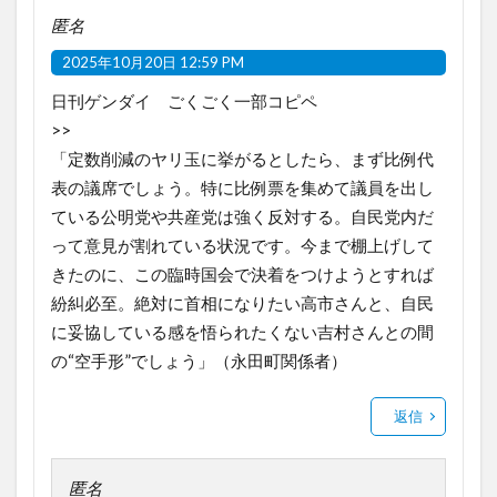
匿名
2025年10月20日 12:59 PM
日刊ゲンダイ ごくごく一部コピペ
>>
「定数削減のヤリ玉に挙がるとしたら、まず比例代
表の議席でしょう。特に比例票を集めて議員を出し
ている公明党や共産党は強く反対する。自民党内だ
って意見が割れている状況です。今まで棚上げして
きたのに、この臨時国会で決着をつけようとすれば
紛糾必至。絶対に首相になりたい高市さんと、自民
に妥協している感を悟られたくない吉村さんとの間
の“空手形”でしょう」（永田町関係者）
返信
匿名