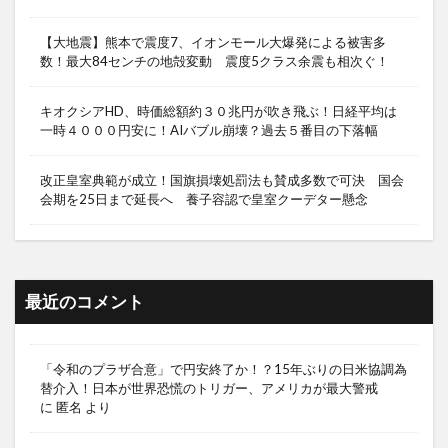
【大地震】熊本で震度7、イオンモール大爆発による被害多
数！最大84センチの地殻変動 震度5クラス余震も相次ぐ！
キオクシアHD、時価総額約３０兆円が吹き飛ぶ！日経平均は
一時４０００円安に！AIバブル崩壊？過去５番目の下落幅
改正皇室典範が成立！国旗損壊処罰法も賛成多数で可決 国会
会期を25日まで延長へ 養子容認で皇室クーデター懸念
最近のコメント
「令和のプラザ合意」で円安終了か！？15年ぶりの日米協調為
替介入！日本が世界恐慌のトリガー、アメリカが最大警戒
に
匿名
より