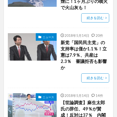
煙に！1ヶ月ぶりの噴火
で火山灰も！
続きを読む
2018年5月14日
20件
ニュース
新党「国民民主党」の
支持率は僅か1.1％！立
憲は7.9％、共産は
2.3％ 審議拒否も影響
か
続きを読む
2018年5月14日
14件
ニュース
【世論調査】麻生太郎
氏の辞任、49％が賛
成！反対は37％ 内閣