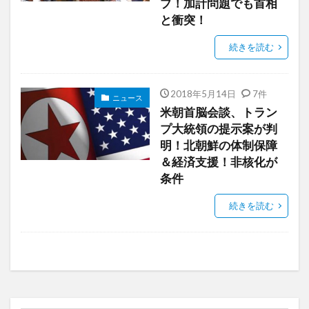
プ！加計問題でも首相
と衝突！
続きを読む
2018年5月14日
7件
ニュース
米朝首脳会談、トラン
プ大統領の提示案が判
明！北朝鮮の体制保障
＆経済支援！非核化が
条件
続きを読む