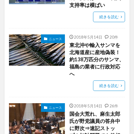
支持率は横ばい
続きを読む
2018年5月14日
20件
ニュース
東北沖や輸入サンマを
北海道産に産地偽装！
約138万匹分のサンマ、
福島の業者に行政対応
へ
続きを読む
2018年5月14日
26件
ニュース
国会大荒れ、麻生太郎
氏が野党議員の答弁中
に野次⇒速記ストッ