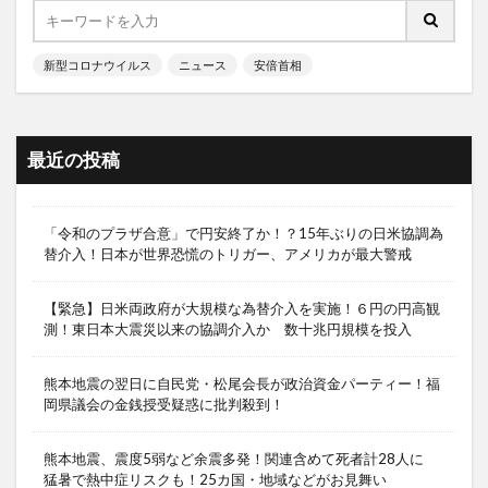
新型コロナウイルス
ニュース
安倍首相
最近の投稿
「令和のプラザ合意」で円安終了か！？15年ぶりの日米協調為
替介入！日本が世界恐慌のトリガー、アメリカが最大警戒
【緊急】日米両政府が大規模な為替介入を実施！６円の円高観
測！東日本大震災以来の協調介入か 数十兆円規模を投入
熊本地震の翌日に自民党・松尾会長が政治資金パーティー！福
岡県議会の金銭授受疑惑に批判殺到！
熊本地震、震度5弱など余震多発！関連含めて死者計28人に
猛暑で熱中症リスクも！25カ国・地域などがお見舞い