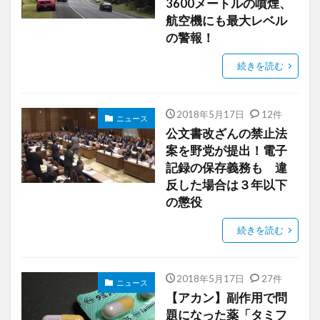
3600メートルの噴煙、
航空機にも最大レベル
の警報！
続きを読む
2018年5月17日
12件
ニュース
公文書改ざんの禁止法
案を野党が提出！電子
記録の保存義務も 違
反した場合は３年以下
の懲役
続きを読む
2018年5月17日
27件
ニュース
【アカン】副作用で問
題になった薬「タミフ