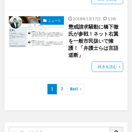
2018年5月17日
13件
ニュース
懲戒請求騒動に橋下徹
氏が参戦！ネット右翼
を一般市民扱いで擁
護！「弁護士らは言語
道断」
続きを読む
1
2
Next