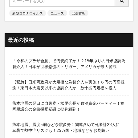
新型コロナウイルス
ニュース
安倍首相
最近の投稿
「令和のプラザ合意」で円安終了か！？15年ぶりの日米協調為
替介入！日本が世界恐慌のトリガー、アメリカが最大警戒
【緊急】日米両政府が大規模な為替介入を実施！６円の円高観
測！東日本大震災以来の協調介入か 数十兆円規模を投入
熊本地震の翌日に自民党・松尾会長が政治資金パーティー！福
岡県議会の金銭授受疑惑に批判殺到！
熊本地震、震度5弱など余震多発！関連含めて死者計28人に
猛暑で熱中症リスクも！25カ国・地域などがお見舞い