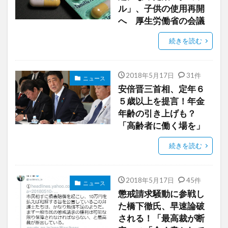
ル」、子供の使用再開
へ 厚生労働省の会議
続きを読む
2018年5月17日
31件
ニュース
安倍晋三首相、定年６
５歳以上を提言！年金
年齢の引き上げも？
「高齢者に働く場を」
続きを読む
2018年5月17日
45件
ニュース
懲戒請求騒動に参戦し
た橋下徹氏、早速論破
される！「最高裁が断