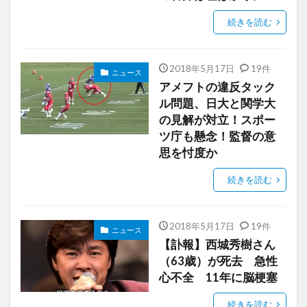
続きを読む
2018年5月17日
19件
ニュース
アメフトの違反タック
ル問題、日大と関学大
の見解が対立！スポー
ツ庁も懸念！監督の意
思を忖度か
続きを読む
2018年5月17日
19件
ニュース
【訃報】西城秀樹さん
（63歳）が死去 急性
心不全 11年に脳梗塞
続きを読む