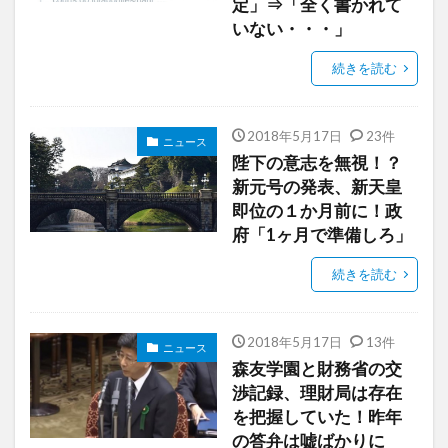
定」⇒「全く書かれて
いない・・・」
続きを読む
2018年5月17日
23件
ニュース
陛下の意志を無視！？
新元号の発表、新天皇
即位の１か月前に！政
府「1ヶ月で準備しろ」
続きを読む
2018年5月17日
13件
ニュース
森友学園と財務省の交
渉記録、理財局は存在
を把握していた！昨年
の答弁は嘘ばかりに