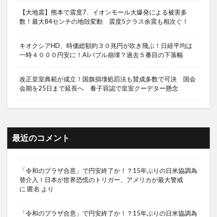
【大地震】熊本で震度7、イオンモール大爆発による被害多
数！最大84センチの地殻変動 震度5クラス余震も相次ぐ！
キオクシアHD、時価総額約３０兆円が吹き飛ぶ！日経平均は
一時４０００円安に！AIバブル崩壊？過去５番目の下落幅
改正皇室典範が成立！国旗損壊処罰法も賛成多数で可決 国会
会期を25日まで延長へ 養子容認で皇室クーデター懸念
最近のコメント
「令和のプラザ合意」で円安終了か！？15年ぶりの日米協調為
替介入！日本が世界恐慌のトリガー、アメリカが最大警戒
に
匿名
より
「令和のプラザ合意」で円安終了か！？15年ぶりの日米協調為