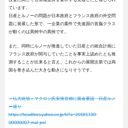
ています。
日産とルノーの問題が日本政府とフランス政府の外交問
題に発展した形で、一企業の案件で先進国の首脳クラス
が動くのは異例中の異例です。
また、同時にルノーが推進していた日産との統合計画に
フランス政府が関与していたことを事実上認めたとも推
測することが出来ると言え、これからの展開次第では両
国を巻き込んだ大きな動きになりそうです。
＜仏大統領＞マクロン氏安倍首相に面会要請 日産ルノ
ー巡り
https://headlines.yahoo.co.jp/hl?a=20181130-
00000007-mai-pol