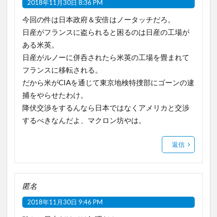
2018年11月30日 8:36 PM
今回の件は日本政府＆安倍はノータッチだろ。
日産がフランスに盗られると困るのは日産の工場が
ある米英。
日産がルノーに併呑されたら米英の工場を畳まれて
フランスに移転される。
だから米がCIAを通じて東京地検特捜部にゴーンの逮
捕をやらせたわけ。
降伏交渉をするんなら日本ではなくアメリカと交渉
するべきなんだよ、マクロン坊やは。
返信
匿名
2018年11月30日 9:46 PM