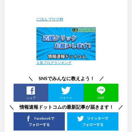
にほんブログ村
人気ブログランキング
＼ SNSでみんなに教えよう！ ／
シェア
ツイート
LINE
＼ 情報速報ドットコムの最新記事が届きます！ ／
Facebookで
ツイッターで
フォローする
フォローする