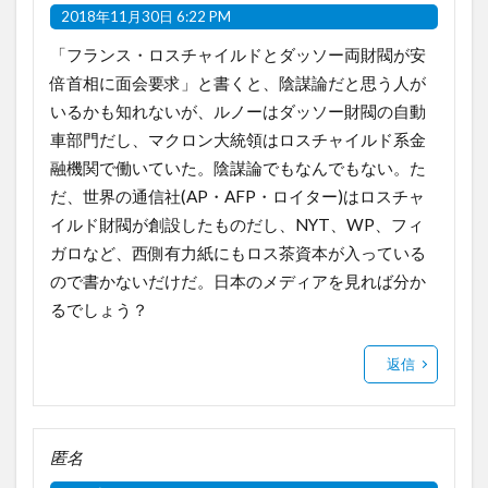
2018年11月30日 6:22 PM
「フランス・ロスチャイルドとダッソー両財閥が安
倍首相に面会要求」と書くと、陰謀論だと思う人が
いるかも知れないが、ルノーはダッソー財閥の自動
車部門だし、マクロン大統領はロスチャイルド系金
融機関で働いていた。陰謀論でもなんでもない。た
だ、世界の通信社(AP・AFP・ロイター)はロスチャ
イルド財閥が創設したものだし、NYT、WP、フィ
ガロなど、西側有力紙にもロス茶資本が入っている
ので書かないだけだ。日本のメディアを見れば分か
るでしょう？
返信
匿名