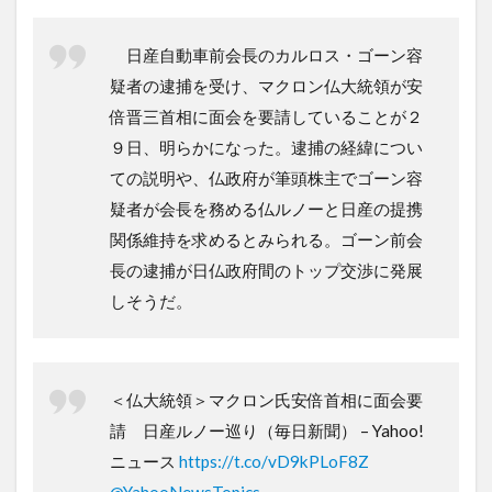
日産自動車前会長のカルロス・ゴーン容
疑者の逮捕を受け、マクロン仏大統領が安
倍晋三首相に面会を要請していることが２
９日、明らかになった。逮捕の経緯につい
ての説明や、仏政府が筆頭株主でゴーン容
疑者が会長を務める仏ルノーと日産の提携
関係維持を求めるとみられる。ゴーン前会
長の逮捕が日仏政府間のトップ交渉に発展
しそうだ。
＜仏大統領＞マクロン氏安倍首相に面会要
請 日産ルノー巡り（毎日新聞） – Yahoo!
ニュース
https://t.co/vD9kPLoF8Z
@YahooNewsTopics