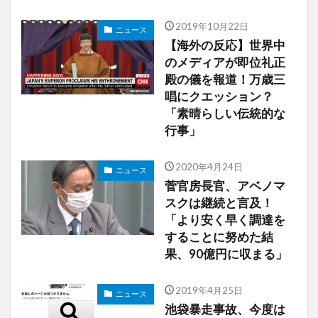
2019年10月22日
ニュース
【海外の反応】世界中
のメディアが即位礼正
殿の儀を報道！万歳三
唱にクエッション？
「素晴らしい伝統的な
行事」
2020年4月24日
ニュース
菅官房長官、アベノマ
スクは継続と言及！
「より安く早く調達を
することに努めた結
果、90億円に収まる」
2019年4月25日
ニュース
池袋暴走事故、今度は