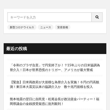
新型コロナウイルス
ニュース
安倍首相
最近の投稿
「令和のプラザ合意」で円安終了か！？15年ぶりの日米協調為
替介入！日本が世界恐慌のトリガー、アメリカが最大警戒
【緊急】日米両政府が大規模な為替介入を実施！６円の円高観
測！東日本大震災以来の協調介入か 数十兆円規模を投入
熊本地震の翌日に自民党・松尾会長が政治資金パーティー！福
岡県議会の金銭授受疑惑に批判殺到！