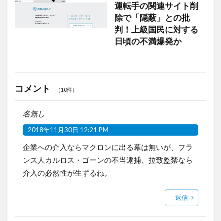
運転手の関連サイト削
除で「隠蔽」との批
判！上級国民に対する
日頃の不満爆発か
コメント
（10件）
名無し
2018年11月30日 12:21 PM
企業への介入ならマクロンに出る幕は無いが、フラ
ンス人カルロス・ゴーンの不当逮捕、拉致監禁なら
介入の必然性が生ずるね。
返信