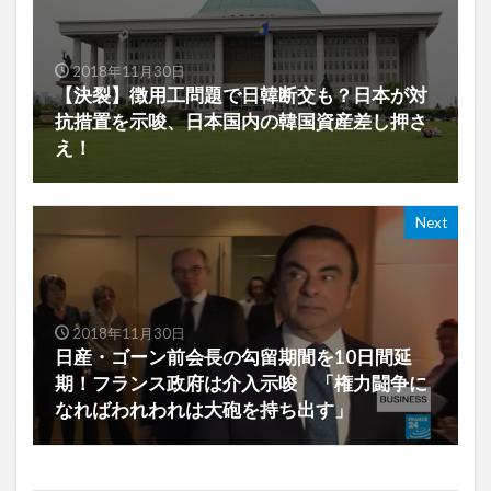
2018年11月30日
【決裂】徴用工問題で日韓断交も？日本が対
抗措置を示唆、日本国内の韓国資産差し押さ
え！
Next
2018年11月30日
日産・ゴーン前会長の勾留期間を10日間延
期！フランス政府は介入示唆 「権力闘争に
なればわれわれは大砲を持ち出す」