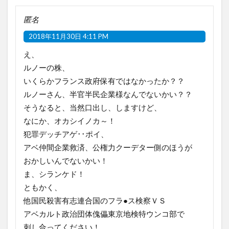
匿名
2018年11月30日 4:11 PM
え、
ルノーの株、
いくらかフランス政府保有ではなかったか？？
ルノーさん、半官半民企業様なんでないかい？？
そうなると、当然口出し、しますけど、
なにか、オカシイノカ～！
犯罪デッチアゲ･･ポイ、
アベ仲間企業救済、公権力クーデター側のほうが
おかしいんでないかい！
ま、シランケド！
ともかく、
他国民殺害有志連合国のフラ●ス検察ＶＳ
アベカルト政治団体傀儡東京地検特ウンコ部で
刺し合ってください！