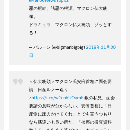
悪の枢軸、諸悪の根源、マクロン仏大統
領。
ドラキュラ、マクロン仏大統領、ゾッとす
る！
— バルーン (@bigmanbigbig)
2018年11月30
日
＜仏大統領＞マクロン氏安倍首相に面会要
請 日産ルノー巡り
>
https://t.co/w1nnhUOamF
銀の私見。面会
要請の意味が分からない。安倍首相に「日
産側に圧力かけてくれ」とでも言うつもり
なら筋違いも良い所だ。「検察の捜査資料
教えろ」も出来る筈がない。本当にフラン