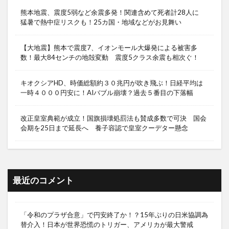
熊本地震、震度5弱など余震多発！関連含めて死者計28人に
猛暑で熱中症リスクも！25カ国・地域などがお見舞い
【大地震】熊本で震度7、イオンモール大爆発による被害多
数！最大84センチの地殻変動 震度5クラス余震も相次ぐ！
キオクシアHD、時価総額約３０兆円が吹き飛ぶ！日経平均は
一時４０００円安に！AIバブル崩壊？過去５番目の下落幅
改正皇室典範が成立！国旗損壊処罰法も賛成多数で可決 国会
会期を25日まで延長へ 養子容認で皇室クーデター懸念
最近のコメント
「令和のプラザ合意」で円安終了か！？15年ぶりの日米協調為
替介入！日本が世界恐慌のトリガー、アメリカが最大警戒