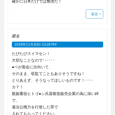
確かに日本だけでは無理だ！
返信
匿名
2018年11月30日 10:28 PM
たびたびスイマセン！
大切なことなので･･････
●ベが面会に出向いて、
そのまま、収監てこともありそうですね！
とりあえず、そうなってほしいものです！････
カ？！
親族重役ヒトゴ●シ兵器製造販売企業の為に深い絆
で、
違法公権力を行使した罪で
入れてもらってください。