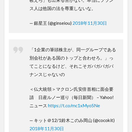
ス人は他国の法を尊重しないな。
— 銀星王 (@ginseiou)
2018年11月30日
「1企業の筆頭株主が、同一グループである
別会社がある国のトップと合わせろ。」っ
てことになるけど、それこそガバガバガバ
ナンスじゃないの
＜仏大統領＞マクロン氏安倍首相に面会要
請 日産ルノー巡り（毎日新聞） – Yahoo!
ニュース
https://t.co/mc1xMyoSNe
— キット＠12/1鈴木このみ岡山 (@cocokit)
2018年11月30日