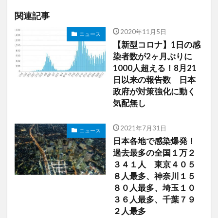
関連記事
2020年11月5日
ニュース
【新型コロナ】1日の感
染者数が2ヶ月ぶりに
1000人超える！8月21
日以来の報告数 日本
政府が対策強化に動く
気配無し
2021年7月31日
ニュース
日本各地で感染爆発！
過去最多の全国１万２
３４１人 東京４０５
８人最多、神奈川１５
８０人最多、埼玉１０
３６人最多、千葉７９
２人最多