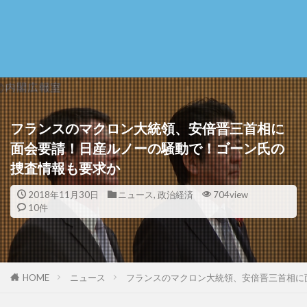
フランスのマクロン大統領、安倍晋三首相に
面会要請！日産ルノーの騒動で！ゴーン氏の
捜査情報も要求か
2018年11月30日
ニュース
,
政治経済
704view
10件
HOME
ニュース
フランスのマクロン大統領、安倍晋三首相に