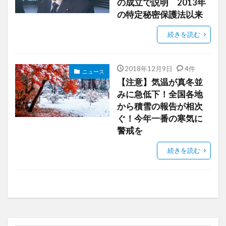
の成立で説明 2013年
の特定秘密保護法以来
続きを読む
2018年12月9日
4件
ニュース
【注意】気温が真冬並
みに急低下！全国各地
から積雪の報告が相次
ぐ！今年一番の寒気に
警戒を
続きを読む