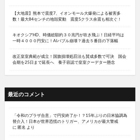
【大地震】熊本で震度7、イオンモール大爆発による被害多
数！最大84センチの地殻変動 震度5クラス余震も相次ぐ！
キオクシアHD、時価総額約３０兆円が吹き飛ぶ！日経平均は
一時４０００円安に！AIバブル崩壊？過去５番目の下落幅
改正皇室典範が成立！国旗損壊処罰法も賛成多数で可決 国会
会期を25日まで延長へ 養子容認で皇室クーデター懸念
最近のコメント
「令和のプラザ合意」で円安終了か！？15年ぶりの日米協調為
替介入！日本が世界恐慌のトリガー、アメリカが最大警戒
に
匿名
より