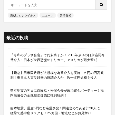
新型コロナウイルス
ニュース
安倍首相
最近の投稿
「令和のプラザ合意」で円安終了か！？15年ぶりの日米協調為
替介入！日本が世界恐慌のトリガー、アメリカが最大警戒
【緊急】日米両政府が大規模な為替介入を実施！６円の円高観
測！東日本大震災以来の協調介入か 数十兆円規模を投入
熊本地震の翌日に自民党・松尾会長が政治資金パーティー！福
岡県議会の金銭授受疑惑に批判殺到！
熊本地震、震度5弱など余震多発！関連含めて死者計28人に
猛暑で熱中症リスクも！25カ国・地域などがお見舞い