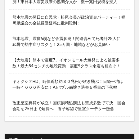
測！東日本大震災以来の協調介入か 数十兆円規模を投入
熊本地震の翌日に自民党・松尾会長が政治資金パーティー！福
岡県議会の金銭授受疑惑に批判殺到！
熊本地震、震度5弱など余震多発！関連含めて死者計28人に
猛暑で熱中症リスクも！25カ国・地域などがお見舞い
【大地震】熊本で震度7、イオンモール大爆発による被害多
数！最大84センチの地殻変動 震度5クラス余震も相次ぐ！
キオクシアHD、時価総額約３０兆円が吹き飛ぶ！日経平均は
一時４０００円安に！AIバブル崩壊？過去５番目の下落幅
改正皇室典範が成立！国旗損壊処罰法も賛成多数で可決 国会
会期を25日まで延長へ 養子容認で皇室クーデター懸念