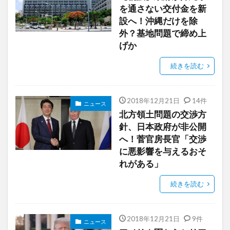
を通さない交付金を新
設へ！沖縄だけを除
外？基地問題で締め上
げか
続きを読む
2018年12月21日
14件
ニュース
北方領土問題の交渉方
針、日本政府が非公開
へ！菅官房長官「交渉
に悪影響を与えるおそ
れがある」
続きを読む
2018年12月21日
9件
ニュース