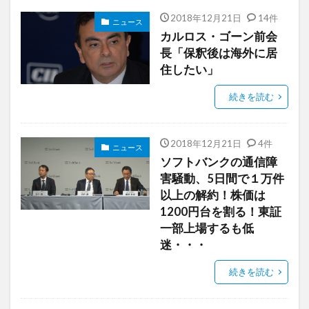
2018年12月21日
14件
ニュース
カルロス・ゴーン前会
長「保釈後は海外に居
住したい」
続きを読む
2018年12月21日
4件
ニュース
ソフトバンクの通信障
害騒動、5日間で１万件
以上の解約！株価は
1200円台を割る！東証
一部上場するも低
迷・・・
続きを読む