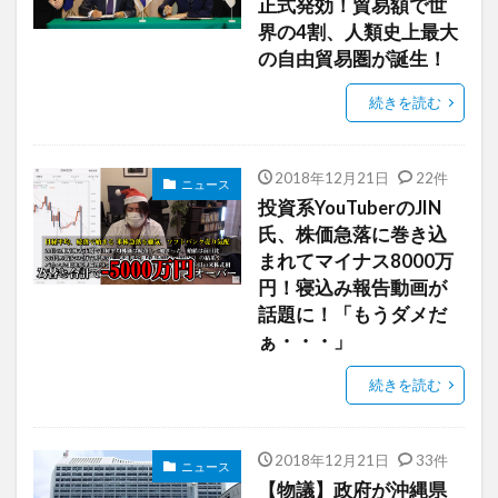
正式発効！貿易額で世
界の4割、人類史上最大
の自由貿易圏が誕生！
続きを読む
2018年12月21日
22件
ニュース
投資系YouTuberのJIN
氏、株価急落に巻き込
まれてマイナス8000万
円！寝込み報告動画が
話題に！「もうダメだ
ぁ・・・」
続きを読む
2018年12月21日
33件
ニュース
【物議】政府が沖縄県