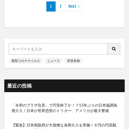
1
2
Next
新型コロナウイルス
ニュース
安倍首相
最近の投稿
「令和のプラザ合意」で円安終了か！？15年ぶりの日米協調為
替介入！日本が世界恐慌のトリガー、アメリカが最大警戒
【緊急】日米両政府が大規模な為替介入を実施！６円の円高観