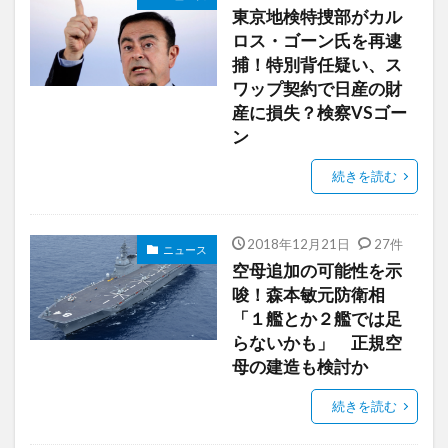
東京地検特捜部がカル
ロス・ゴーン氏を再逮
捕！特別背任疑い、ス
ワップ契約で日産の財
産に損失？検察VSゴー
ン
続きを読む
2018年12月21日
27件
ニュース
空母追加の可能性を示
唆！森本敏元防衛相
「１艦とか２艦では足
らないかも」 正規空
母の建造も検討か
続きを読む