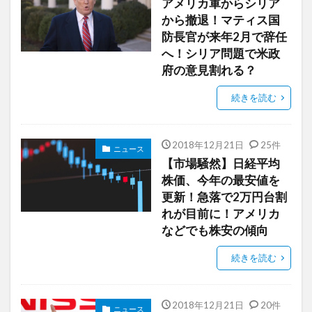
アメリカ軍からシリア
から撤退！マティス国
防長官が来年2月で辞任
へ！シリア問題で米政
府の意見割れる？
続きを読む
2018年12月21日
25件
ニュース
【市場騒然】日経平均
株価、今年の最安値を
更新！急落で2万円台割
れが目前に！アメリカ
などでも株安の傾向
続きを読む
2018年12月21日
20件
ニュース