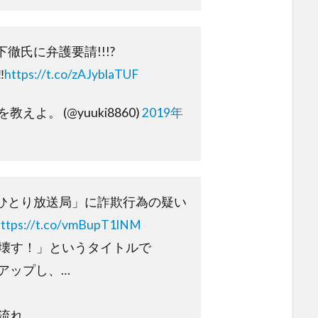
徹氏に弁護要請!!!?
️
https://t.co/zAJyblaTUF
えよ。 (@yuuki8860)
2019年
ひとり放送局」に詐欺行為の疑い
https://t.co/vmBupT1lNM
壊す！」というタイトルで
をアップし、…
流れ。