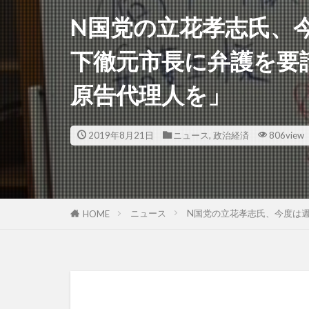
N国党の立花孝志氏、
下徹元市長に弁護を要
原告代理人を」
2019年8月21日
ニュース
,
政治経済
806view
ニュース
N国党の立花孝志氏、今度は
HOME