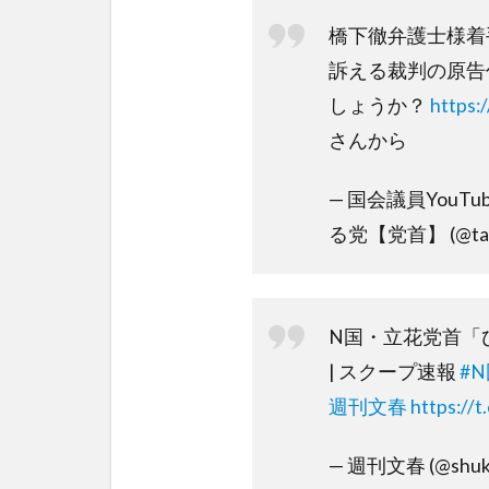
橋下徹弁護士様着
訴える裁判の原告
しょうか？
https
さんから
— 国会議員YouT
る党【党首】 (@tach
N国・立花党首「
| スクープ速報
#
週刊文春
https://
— 週刊文春 (@shuka