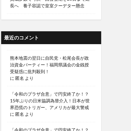
長へ 養子容認で皇室クーデター懸念
最近のコメント
熊本地震の翌日に自民党・松尾会長が政
治資金パーティー！福岡県議会の金銭授
受疑惑に批判殺到！
に
匿名
より
「令和のプラザ合意」で円安終了か！？
15年ぶりの日米協調為替介入！日本が世
界恐慌のトリガー、アメリカが最大警戒
に
匿名
より
「令和のプラザ合意」で円安終了か！？