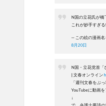
N国の立花氏が橋下
これが妙手すぎる‼
— この絵の漫画名を教
8月20日
N国・立花党首「
| 文春オンライン
「週刊文春をぶっ
YouTubeに動画
↓
で、弁護士要請の