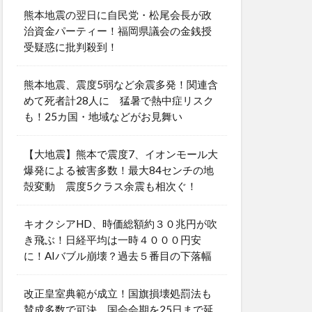
熊本地震の翌日に自民党・松尾会長が政
治資金パーティー！福岡県議会の金銭授
受疑惑に批判殺到！
熊本地震、震度5弱など余震多発！関連含
めて死者計28人に 猛暑で熱中症リスク
も！25カ国・地域などがお見舞い
【大地震】熊本で震度7、イオンモール大
爆発による被害多数！最大84センチの地
殻変動 震度5クラス余震も相次ぐ！
キオクシアHD、時価総額約３０兆円が吹
き飛ぶ！日経平均は一時４０００円安
に！AIバブル崩壊？過去５番目の下落幅
改正皇室典範が成立！国旗損壊処罰法も
賛成多数で可決 国会会期を25日まで延