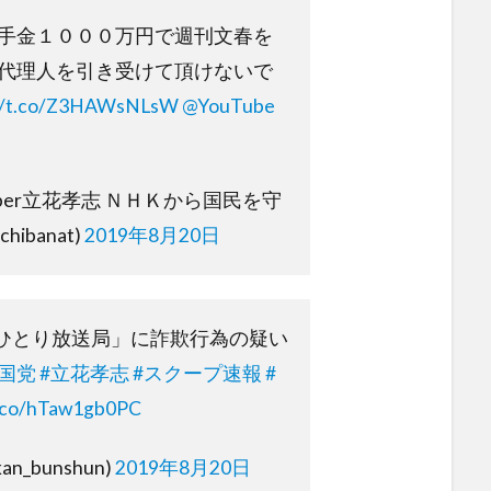
手金１０００万円で週刊文春を
代理人を引き受けて頂けないで
://t.co/Z3HAWsNLsW
@YouTube
uber立花孝志 ＮＨＫから国民を守
ibanat)
2019年8月20日
ひとり放送局」に詐欺行為の疑い
N国党
#立花孝志
#スクープ速報
#
t.co/hTaw1gb0PC
n_bunshun)
2019年8月20日