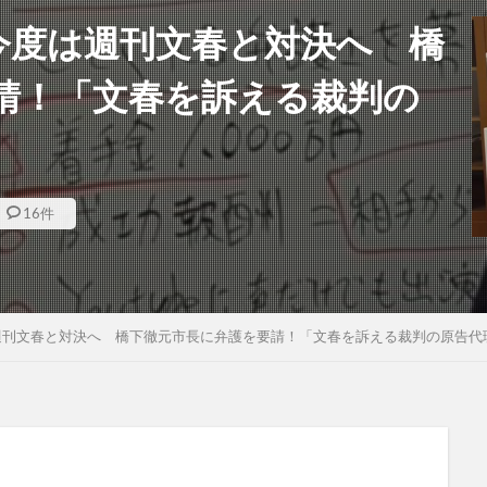
今度は週刊文春と対決へ 橋
請！「文春を訴える裁判の
16件
週刊文春と対決へ 橋下徹元市長に弁護を要請！「文春を訴える裁判の原告代