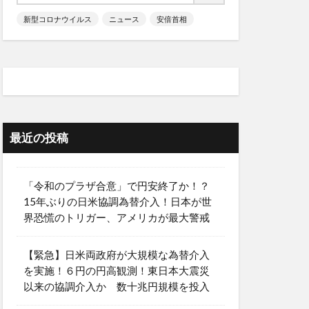
新型コロナウイルス
ニュース
安倍首相
最近の投稿
「令和のプラザ合意」で円安終了か！？
15年ぶりの日米協調為替介入！日本が世
界恐慌のトリガー、アメリカが最大警戒
【緊急】日米両政府が大規模な為替介入
を実施！６円の円高観測！東日本大震災
以来の協調介入か 数十兆円規模を投入