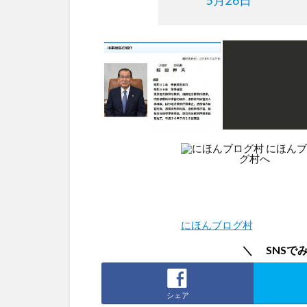
5月26日
にほんブログ村
＼ SNSで
シェア