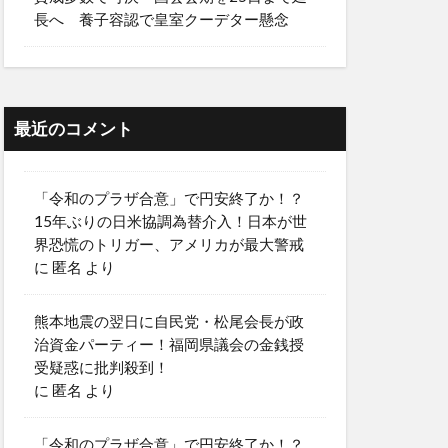
長へ 養子容認で皇室クーデター懸念
最近のコメント
「令和のプラザ合意」で円安終了か！？
15年ぶりの日米協調為替介入！日本が世
界恐慌のトリガー、アメリカが最大警戒
に
匿名
より
熊本地震の翌日に自民党・松尾会長が政
治資金パーティー！福岡県議会の金銭授
受疑惑に批判殺到！
に
匿名
より
「令和のプラザ合意」で円安終了か！？