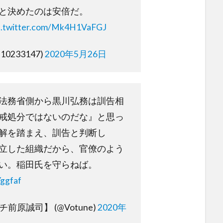
と決めたのは安倍だ。
c.twitter.com/Mk4H1VaFGJ
10233147)
2020年5月26日
法務省側から黒川弘務は訓告相
戒処分ではないのだな』と思っ
解を踏まえ、訓告と判断し
立した組織だから、官僚のよう
ない。稲田氏を守らねば。
Yggfaf
チ前原誠司】 (@Votune)
2020年