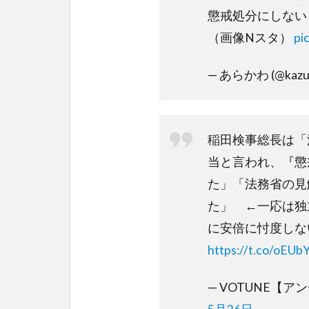
懲戒処分にしない
（画像Nスタ）
pi
— あらかわ (@kazu
稲田検事総長は「
当と言われ、『懲
た」「法務省の見
た」 ←一応は独
に安倍に忖度し
https://t.co/oEUb
— VOTUNE【アン