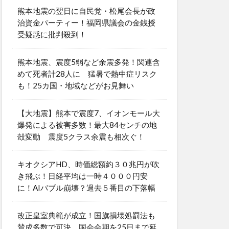
熊本地震の翌日に自民党・松尾会長が政
治資金パーティー！福岡県議会の金銭授
受疑惑に批判殺到！
熊本地震、震度5弱など余震多発！関連含
めて死者計28人に 猛暑で熱中症リスク
も！25カ国・地域などがお見舞い
【大地震】熊本で震度7、イオンモール大
爆発による被害多数！最大84センチの地
殻変動 震度5クラス余震も相次ぐ！
キオクシアHD、時価総額約３０兆円が吹
き飛ぶ！日経平均は一時４０００円安
に！AIバブル崩壊？過去５番目の下落幅
改正皇室典範が成立！国旗損壊処罰法も
賛成多数で可決 国会会期を25日まで延