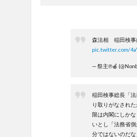
森法相 稲田検
pic.twitter.com/
— 祭主℗🍎 (@Nonb
稲田検事総長「法
り取りがなされた
限は内閣にしかな
いとし「法務省側
分ではないのだな