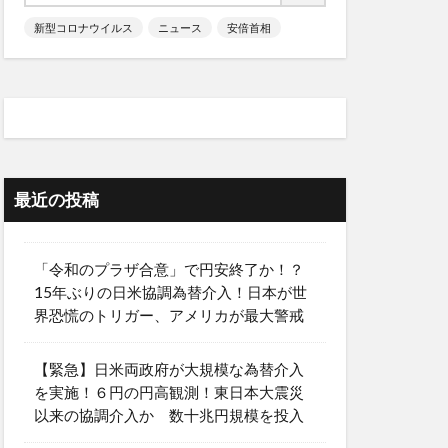
新型コロナウイルス
ニュース
安倍首相
最近の投稿
「令和のプラザ合意」で円安終了か！？
15年ぶりの日米協調為替介入！日本が世
界恐慌のトリガー、アメリカが最大警戒
【緊急】日米両政府が大規模な為替介入
を実施！６円の円高観測！東日本大震災
以来の協調介入か 数十兆円規模を投入