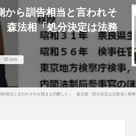
側から訓告相当と言われそ
 森法相「処分決定は法務
w
28件
訓告相当と言われそれを踏まえ判断した」 森法相「処分決定は法務省と検事