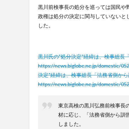
黒川前検事長の処分を巡っては国民や
政権は処分の決定に関与していないと
した。
黒川氏の“処分決定”経緯は、検事総長
https://news.biglobe.ne.jp/domestic/
決定”経緯は、検事総長「法務省側から
https://news.biglobe.ne.jp/domestic/
東京高検の黒川弘務前検事長
材に応じ、「法務省側から訓
しました。