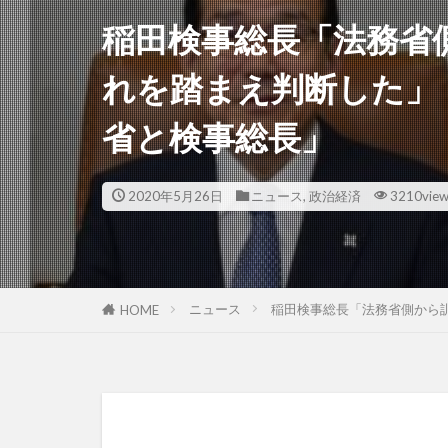
稲田検事総長「法務省
れを踏まえ判断した」
省と検事総長」
2020年5月26日
ニュース
,
政治経済
3210vie
ニュース
稲田検事総長「法務省側から
HOME