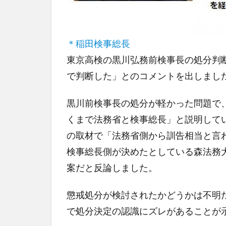
＊稲田検事総長
東京高検の黒川弘務前検事長の処分判
で判断した」とのコメントを出しまし
黒川前検事長の処分が軽かった問題で
くまで法務省と検事総長」と説明してい
の取材で「法務省側から訓告相当と言
検事総長側が決めたとしている森法務
案だと反論しました。
懲戒処分が検討されたかどうかは不明
で処分決定の認識にズレがあることが