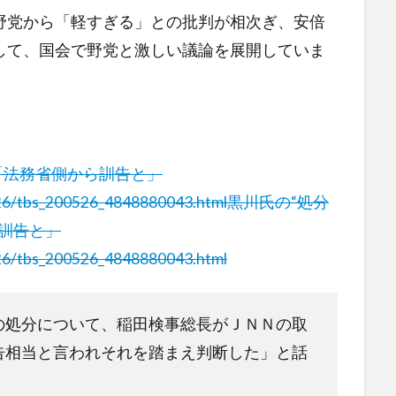
野党から「軽すぎる」との批判が相次ぎ、安倍
して、国会で野党と激しい議論を展開していま
「法務省側から訓告と」
0526/tbs_200526_4848880043.html
黒川氏の“処分
訓告と」
0526/tbs_200526_4848880043.html
の処分について、稲田検事総長がＪＮＮの取
告相当と言われそれを踏まえ判断した」と話