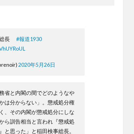
事総長
#報道1930
4aVhUYRoUL
renoir)
2020年5月26日
務省と内閣の間でどのようなや
かは分からない」。懲戒処分権
く、その内閣が懲戒処分にしな
から訓告相当と言われ『懲戒処
』と思った」と稲田検事総長。