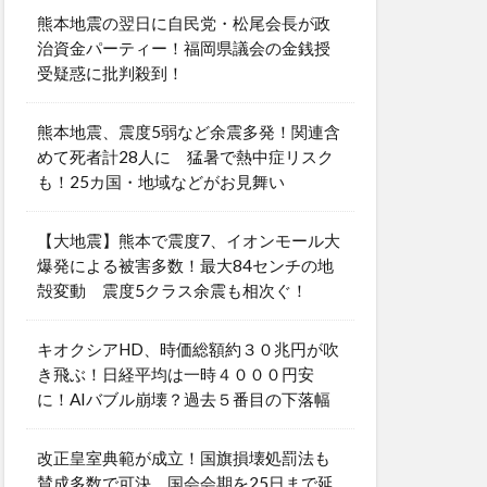
熊本地震の翌日に自民党・松尾会長が政
治資金パーティー！福岡県議会の金銭授
受疑惑に批判殺到！
熊本地震、震度5弱など余震多発！関連含
めて死者計28人に 猛暑で熱中症リスク
も！25カ国・地域などがお見舞い
【大地震】熊本で震度7、イオンモール大
爆発による被害多数！最大84センチの地
殻変動 震度5クラス余震も相次ぐ！
キオクシアHD、時価総額約３０兆円が吹
き飛ぶ！日経平均は一時４０００円安
に！AIバブル崩壊？過去５番目の下落幅
改正皇室典範が成立！国旗損壊処罰法も
賛成多数で可決 国会会期を25日まで延