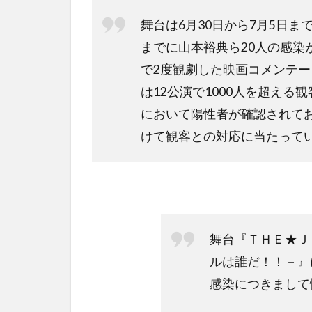
舞台は6月30日から7月5日
までに山本裕典ら20人の感染
で2度観劇した映画コメンテ
は12公演で1000人を超え
において陽性者が確認されて
けて観客との対応に当たって
舞台『ＴＨＥ★Ｊ
ルは誰だ！！－』
感染につきまして