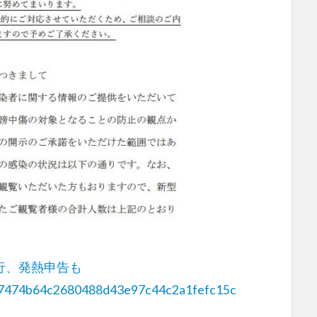
行、発熱申告も
9b8e7474b64c2680488d43e97c44c2a1fefc15c