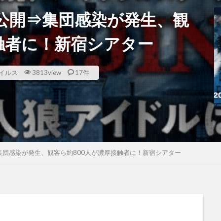
公開⇒集団感染が発生、観
触者に！新宿シアター
イルス
3813view
17件
集団感染が発生、観客ら約800人が濃厚接触者に！新宿シアター