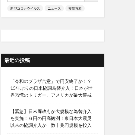
新型コロナウイルス
ニュース
安倍首相
最近の投稿
「令和のプラザ合意」で円安終了か！？
15年ぶりの日米協調為替介入！日本が世
界恐慌のトリガー、アメリカが最大警戒
【緊急】日米両政府が大規模な為替介入
を実施！６円の円高観測！東日本大震災
以来の協調介入か 数十兆円規模を投入