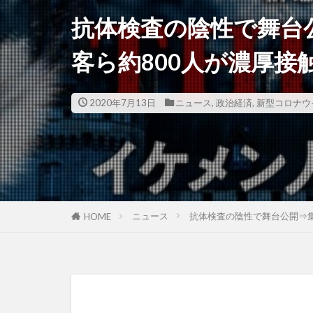
抗体検査の陰性で舞台
客ら約800人が濃厚接
2020年7月13日
ニュース
,
政治経済
,
新型コロナウ
ニュース
抗体検査の陰性で舞台公開⇒
HOME