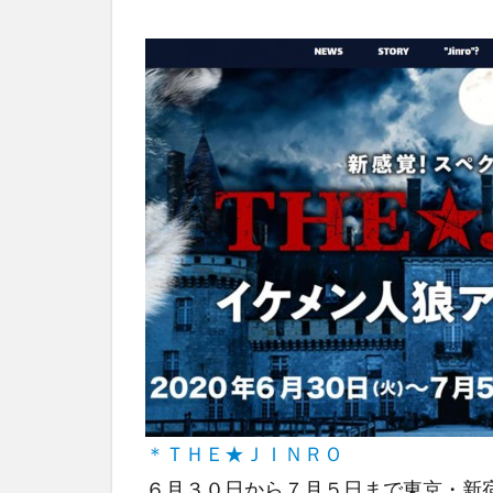
＊ＴＨＥ★ＪＩＮＲＯ
６月３０日から７月５日まで東京・新