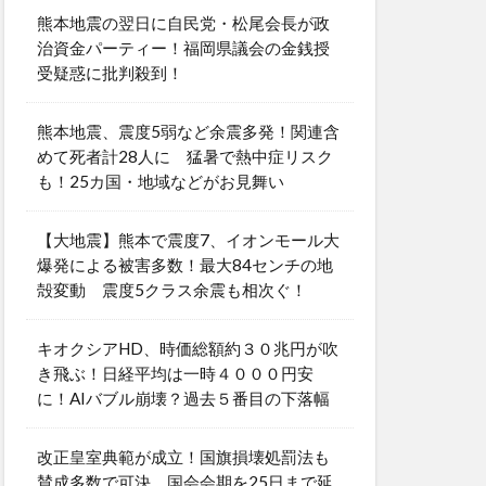
熊本地震の翌日に自民党・松尾会長が政
治資金パーティー！福岡県議会の金銭授
受疑惑に批判殺到！
熊本地震、震度5弱など余震多発！関連含
めて死者計28人に 猛暑で熱中症リスク
も！25カ国・地域などがお見舞い
【大地震】熊本で震度7、イオンモール大
爆発による被害多数！最大84センチの地
殻変動 震度5クラス余震も相次ぐ！
キオクシアHD、時価総額約３０兆円が吹
き飛ぶ！日経平均は一時４０００円安
に！AIバブル崩壊？過去５番目の下落幅
改正皇室典範が成立！国旗損壊処罰法も
賛成多数で可決 国会会期を25日まで延