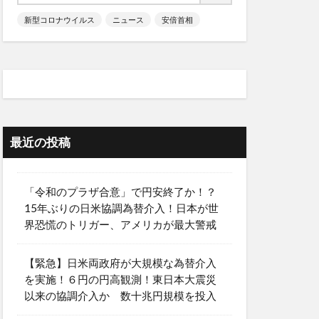
新型コロナウイルス
ニュース
安倍首相
最近の投稿
「令和のプラザ合意」で円安終了か！？
15年ぶりの日米協調為替介入！日本が世
界恐慌のトリガー、アメリカが最大警戒
【緊急】日米両政府が大規模な為替介入
を実施！６円の円高観測！東日本大震災
以来の協調介入か 数十兆円規模を投入