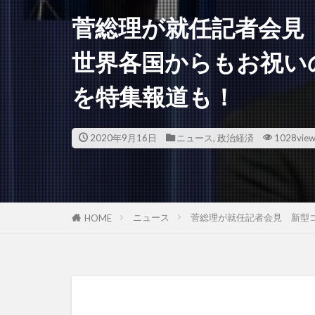
菅総理が就任記者会見
世界各国からもお祝い
を特集報道も！
2020年9月16日
ニュース
,
政治経済
1028vie
ニュース
菅総理が就任記者会見 新型
HOME