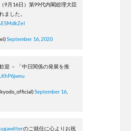
（9月16日）第99代内閣総理大臣
れました。
MsESMdkZeI
ei)
September 16, 2020
歓迎 － 「中日関係の発展を推
3LKhP6jwnu
do_official)
September 16,
ugawitter
のご就任に心よりお祝