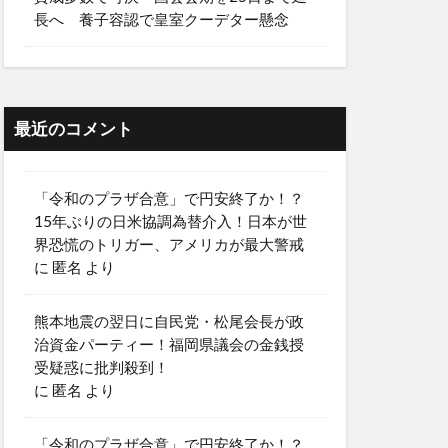
長へ 養子容認で皇室クーデター懸念
最近のコメント
「令和のプラザ合意」で円安終了か！？
15年ぶりの日米協調為替介入！日本が世
界恐慌のトリガー、アメリカが最大警戒
に
匿名
より
熊本地震の翌日に自民党・松尾会長が政
治資金パーティー！福岡県議会の金銭授
受疑惑に批判殺到！
に
匿名
より
「令和のプラザ合意」で円安終了か！？