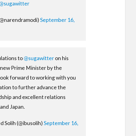
@sugawitter
(@narendramodi)
September 16,
lations to
@sugawitter
on his
s new Prime Minister by the
look forward to working with you
ation to further advance the
dship and excellent relations
and Japan.
 Solih (@ibusolih)
September 16,