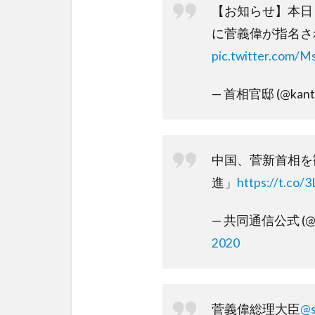
【お知らせ】本日
に菅義偉が指名さ
pic.twitter.com/
— 首相官邸 (@kant
中国、菅新首相を
進」
https://t.co/
— 共同通信公式 (@kyo
2020
菅義偉総理大臣
@s