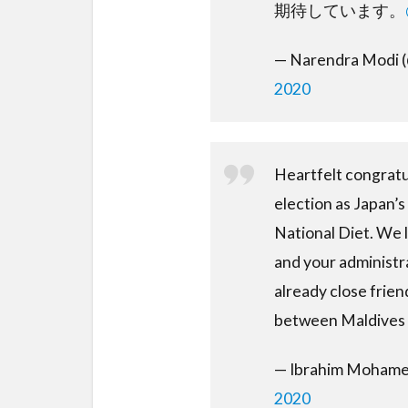
期待しています。
— Narendra Modi 
2020
Heartfelt congratu
election as Japan’
National Diet. We 
and your administr
already close frien
between Maldives 
— Ibrahim Mohamed
2020